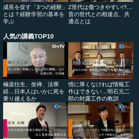
成長を促す「3つの経験」
Z世代は傷つきやすい!?…
とは？経験学習の基本を
昔の世代との相違点、共
学ぶ
通点とは
人気の講義TOP10
極楽往生、坐禅、法華
情に厚くなければ情報工
経…日本人はいかに死を
作はできない…明石元二
乗り越えるか
郎の対露工作の教訓