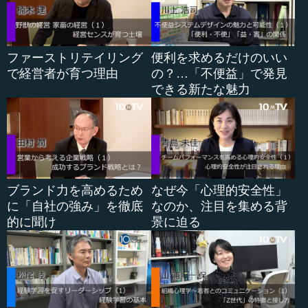
れています。青木教授によれば、企業はステイクホルダー
の連合体です。
そこでは経営者の役割は、中立的なコーディネーターで
ファーストリテイリング
便利を求めるだけのいい
す。ステイクホルダーが協力することによって、何らかの
で経営者が育つ理由
の？…「不便益」で発見
便益が生まれます。専門的な用語では「組織準レント」と
できる新たな魅力
呼ばれますが、その分配をめぐる交渉の場が企業だという
のです。経営者はその分配に当たって交渉役や分配役を果
たしているということです。青木教授の研究の非常に面白
いところは、経営者がそのような役割を果たした結果、ス
テイクホルダーの連合体としての企業には、いろいろな形
が出てくるということを示した点にあります。
ブランド力を高めるため
なぜ今「心理的安全性」
に「自社の強み」を徹底
なのか、注目を集める背
従来の経済学では、株主主権が中心的な考え方でした。
的に聞け
景に迫る
株主がレントを非常に多く取るものとして考えられていま
した。しかし、こうした株主主権の新古典派型に対して、
経営者がレントを取るものと考える経...