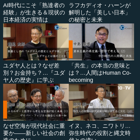
AI時代にこそ「熟達者の
ラフカディオ・ハーンが
経験」が生きる＆現状の
解明した「美しい日本」
日本経済の実情は
の秘密と未来
ユダヤ人とは？なぜ差
「共生」の本当の意味と
別？お金持ち？…『ユダ
は？…人間はHuman Co-
ヤ人の歴史』に学ぶ
becoming
なぜ空海が現代社会に重
イヌ、ネコ、ニワトリ…
要か――新しい社会の創
弥生時代の役割と縄文時