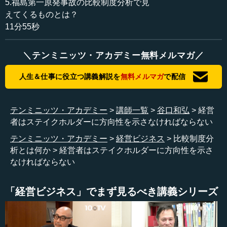
5.福島第一原発事故の比較制度分析で見
行わなければなりません。私たちはよく企業を人・物・
えてくるものとは？
金・情報として捉えますが、これは暗黙のうちに、資源の
11分55秒
集合体だという見方を共有しているということです。
＼テンミニッツ・アカデミー無料メルマガ／
資源はステイクホルダーと呼ばれる人々から集められま
す。ステイクホルダーとは、株主や従業員、経営者です。
人生＆仕事に役立つ講義解説を
無料メルマガ
で配信
株主は企業に対して資本を提供し、従業員は労働力を提供
します。そして、経営者は専門的な経営能力を提供しま
す。こうした形で企業の活動に対して影響を与え、企業の
テンミニッツ・アカデミー
講師一覧
谷口和弘
経営
活動からも影響を受ける、そうした主体のことを総括し
者はステイクホルダーに方向性を示さなければならない
て、ステイクホルダーと呼ぶわけです。
テンミニッツ・アカデミー
経営ビジネス
比較制度分
析とは何か
経営者はステイクホルダーに方向性を示さ
●企業はステイクホルダーの連合体である
なければならない
青木昌彦教授も企業について考えていました。それは比
「経営ビジネス」でまず見るべき講義シリーズ
較制度分析のまさに嚆矢（こうし）となる見解です。1984
年の『現代の企業』という著作では、比較制度分析という
言葉は使われていませんが、企業や経営者の役割が論じら