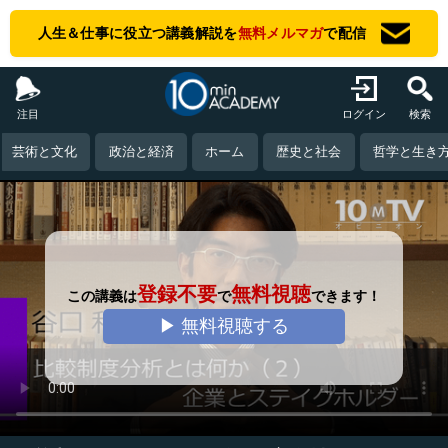
人生＆仕事に役立つ講義解説を
無料メルマガ
で配信
注目
ログイン
検索
芸術と文化
政治と経済
ホーム
歴史と社会
哲学と生き
登録不要
無料視聴
この講義は
で
できます！
▶ 無料視聴する