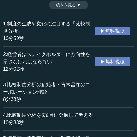
をデザインしなければならない。慶應義塾大学商学部教授
続きを見る ▼
時間：12分02秒
の谷口和弘が、比較制度分析から見たフォード・システム
収録日：2017年11月2日
について解説する。（全5話中第2話）
追加日：2018年1月28日
1.制度の生成や変化に注目する「比較制
カテゴリー：
度分析」
▶無料視聴
ビジネス・経営
ビジネス・経営一般
10分59秒
≪全文≫
2.経営者はステイクホルダーに方向性を
●企業は資源の集合体であり、経営組織である
示さなければならない
▶無料視聴
12分02秒
企業に関しては、エディス・ペンローズという経済学者
が、別の角度から大切な指摘をしています。彼女はテンミ
3.比較制度分析の創始者・青木昌彦のコ
ニッツTVで以前お話した、「ダイナミック・ケイパビリテ
ーポレーション理論
ィ」という戦略経営の分野において重要な学者です。
8分38秒
彼女は1959年に『会社成長の理論』を書き、戦略の分野
4.比較制度分析を3項目に分解して考える
に非常に大きな影響を及ぼしてきました。ロナルド・コー
スは企業を権限メカニズムとして分析しましたが、彼女に
10分33秒
よると、企業は資源の集合体、さらには経営組織だという
ことになります。経営組織ですから、経営者は資源配分を