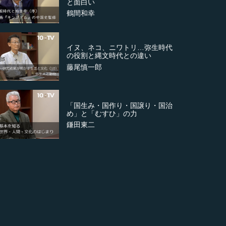
と面白い
鶴間和幸
イヌ、ネコ、ニワトリ…弥生時代
の役割と縄文時代との違い
藤尾慎一郎
「国生み・国作り・国譲り・国治
め」と「むすひ」の力
鎌田東二