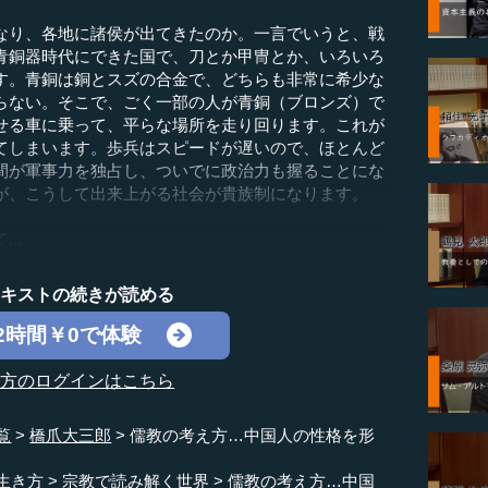
り、各地に諸侯が出てきたのか。一言でいうと、戦
青銅器時代にできた国で、刀とか甲冑とか、いろいろ
す。青銅は銅とスズの合金で、どちらも非常に希少な
らない。そこで、ごく一部の人が青銅（ブロンズ）で
せる車に乗って、平らな場所を走り回ります。これが
てしまいます。歩兵はスピードが遅いので、ほとんど
間が軍事力を独占し、ついでに政治力も握ることにな
が、こうして出来上がる社会が貴族制になります。
..
テキストの続きが読める
2時間￥0で体験
の方のログインはこちら
覧
橋爪大三郎
儒教の考え方…中国人の性格を形
生き方
宗教で読み解く世界
儒教の考え方…中国