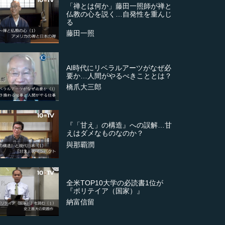
「禅とは何か」藤田一照師が禅と
仏教の心を説く…自発性を重んじ
る
藤田一照
AI時代にリベラルアーツがなぜ必
要か…人間がやるべきこととは？
橋爪大三郎
『「甘え」の構造』への誤解…甘
えはダメなものなのか？
與那覇潤
全米TOP10大学の必読書1位が
『ポリテイア（国家）』
納富信留