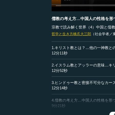
儒教の考え方…中国人の性格を形
宗教で読み解く世界（4）中国と儒
哲学と生き方
橋爪大三郎
（社会学者／
1.キリスト教とは？…他の一神教と
12分11秒
2.イスラム教とアッラーの意味…キ
12分52秒
3.ヒンドゥー教と密接不可分なカー
12分14秒
4.儒教の考え方…中国人の性格を形
9分21秒