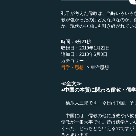
孔子が考えた儒教は、当時いろいろ
教が強かったのはどんな点なのか。
か。現代の中国にも引き継がれてい
時間：9分21秒
収録日：2019年1月21日
追加日：2019年6月9日
カテゴリー：
哲学・思想
東洋思想
≪全文≫
●中国の本質に関わる儒教・儒
橋爪大三郎です。今日は中国、そ
中国には、儒教の他に道教や仏教も
儒教が一番大事です。昔は儒学とい
くった、どっちともいえるのですが
ると思います。