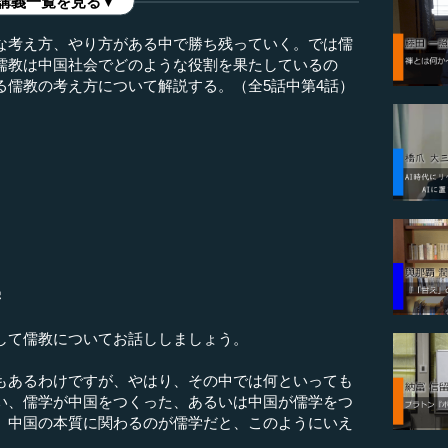
講義一覧を見る▼
な考え方、やり方がある中で勝ち残っていく。では儒
儒教は中国社会でどのような役割を果たしているの
る儒教の考え方について解説する。（全5話中第4話）
学
して儒教についてお話ししましょう。
あるわけですが、やはり、その中では何といっても
い、儒学が中国をつくった、あるいは中国が儒学をつ
、中国の本質に関わるのが儒学だと、このようにいえ