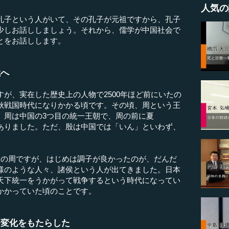
人気の
子という人がいて、その孔子が元祖ですから、孔子
少しお話ししましょう。それから、儒学が中国社会で
とをお話しします。
代へ
が、実在した歴史上の人物で2500年ほど前にいたの
秋戦国時代になりかかる頃です。その頃、周という王
。周は中国の3つ目の統一王朝で、周の前に夏
ありました。ただ、殷は中国では「いん」といわず、
の周ですが、はじめは調子が良かったのが、だんだ
様のような人々、諸侯という人が出てきました。日本
天下統一をうかがって戦争するという時代になってい
かかっていた頃のことです。
会変化をもたらした