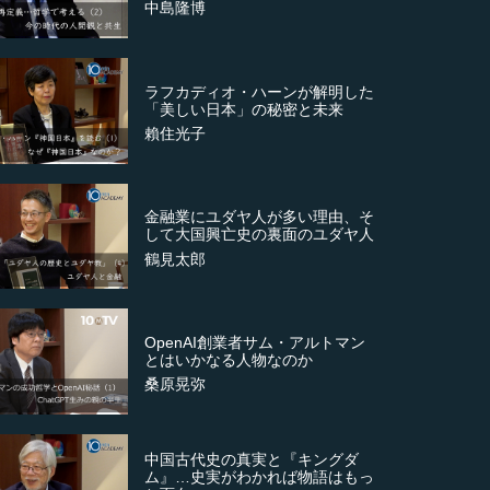
中島隆博
ラフカディオ・ハーンが解明した
「美しい日本」の秘密と未来
賴住光子
金融業にユダヤ人が多い理由、そ
して大国興亡史の裏面のユダヤ人
鶴見太郎
OpenAI創業者サム・アルトマン
とはいかなる人物なのか
桑原晃弥
中国古代史の真実と『キングダ
ム』…史実がわかれば物語はもっ