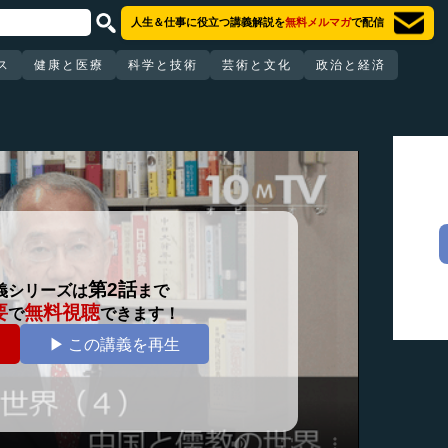
人生＆仕事に役立つ講義解説を
無料メルマガ
で配信
ス
健康と医療
科学と技術
芸術と文化
政治と経済
第2話
義シリーズは
まで
要
無料視聴
で
できます！
▶ この講義を再生