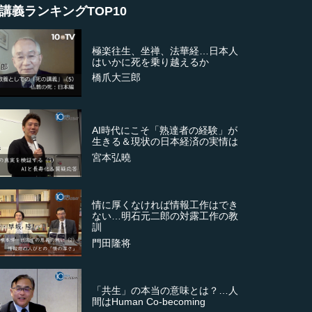
講義ランキングTOP10
極楽往生、坐禅、法華経…日本人
はいかに死を乗り越えるか
橋爪大三郎
AI時代にこそ「熟達者の経験」が
生きる＆現状の日本経済の実情は
宮本弘曉
情に厚くなければ情報工作はでき
ない…明石元二郎の対露工作の教
訓
門田隆将
「共生」の本当の意味とは？…人
間はHuman Co-becoming