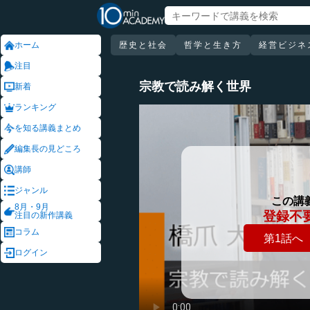
ホーム
歴史と社会
哲学と生き方
経営ビジネ
注目
宗教で読み解く世界
新着
ランキング
を知る講義まとめ
編集長の見どころ
講師
ジャンル
この講
8月・9月
登録不
注目の新作講義
コラム
第1話へ
ログイン