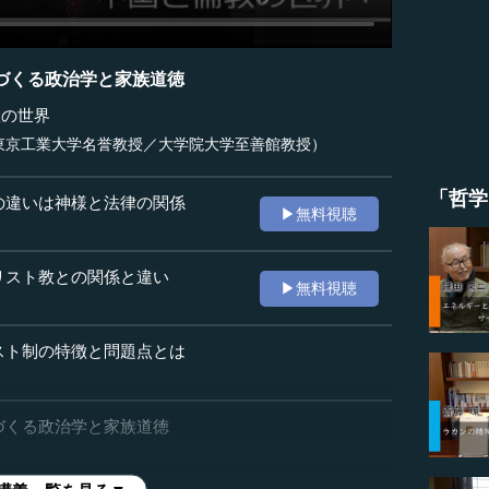
づくる政治学と家族道徳
教の世界
東京工業大学名誉教授／大学院大学至善館教授）
「哲学
の違いは神様と法律の関係
▶無料視聴
リスト教との関係と違い
▶無料視聴
スト制の特徴と問題点とは
づくる政治学と家族道徳