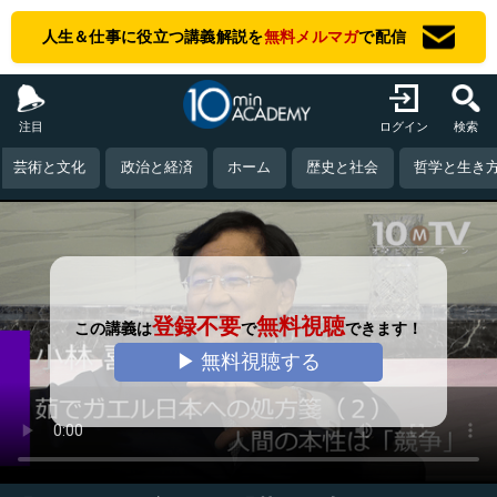
人生＆仕事に役立つ講義解説を
無料メルマガ
で配信
注目
ログイン
検索
芸術と文化
政治と経済
ホーム
歴史と社会
哲学と生き
登録不要
無料視聴
この講義は
で
できます！
▶ 無料視聴する