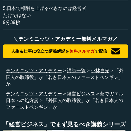
ね」と聞くと、「いや違う、93歳だ」とおっしゃるので、
5.日本で報酬を上げるべきなのは経営者
長生きをすると、1歳、1歳が重要なのだと思いました。
だけではない
9分39秒
それで、本当に先の話しかしなかった。もちろん、自身
がキブツ出身で、フランスやイギリスから兵器をもらいな
＼テンミニッツ・アカデミー無料メルマガ／
がら、あの当時、アラブに囲まれて、ベドウィンなどアラ
ブの人たちと戦ってきた話は少しされました。私がイスラ
人生＆仕事に役立つ講義解説を
無料メルマガ
で配信
エルにいたときも、300万のイスラエル人が、3億以上のア
ラブ人に囲まれて戦っていたわけです。ほとんど100倍です
よね。
テンミニッツ・アカデミー
講師一覧
小林喜光
「外
国人の取締役」か「若き日本人のファーストペンギン」
シモン・ペレスは、「農業をやるのに水がどれほど大切
か
か」という話も少ししましたが、ほとんどが21世紀的な話
でした。「データがすべてを制する」という話もしていま
テンミニッツ・アカデミー
経営ビジネス
茹でガエル
した。
日本への処方箋
「外国人の取締役」か「若き日本人の
ファーストペンギン」か
イスラエルの歴史学者のユヴァル・ノア・ハラリが、
「キャピタリズムの時代がおわって、データイズムの時代
「経営ビジネス」でまず見るべき講義シリーズ
だ」といっていますが、それに近いことを93歳の老人がい