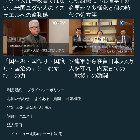
ユダヤ人は一枚岩ではな
なぜ組織に「心理学」が
い…米国ユダヤ人のイス
必要か？多様化と個の時
ラエルへの違和感
代の処方箋
「国生み・国作り・国譲
ソ連軍から在留日本人4万
り・国治め」と「むす
人を守れ…内蒙古での
ひ」の力
「戦後」の激闘
利用規約
プライバシーポリシー
お問い合わせ
よくあるご質問
対応機種
特定商取引法に基づく表示
講師リクエスト
法人窓口
マイメニュー削除(spモード決済)