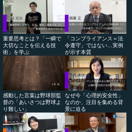
っていました。しかも、まさに、そうなっていますよね。
―― すごい人ですね。軍人だし、政治家ですが、それが
イノベーションや経済に対して、それこまで言及していた
のはすごいですね。
重要思考とは？「一瞬で
「コンプライアンス＝法
小林：時代感性というか、時代の風に対してものすごく敏
大切なことを伝える技
令遵守」ではない…実例
感です。常に情報を得ている。そこは見上げたものです。
術」を学ぶ
が示す本質
8200部隊などもそうですが、国を守るという意識も大きい
のではないでしょうか。
―― 日本でいえば、明治維新後、明治維新をやった長老
が、まだ生きているようなものですね。
感動した言葉は野球部監
なぜ今「心理的安全性」
小林：そうですね。そこへ行くと、日本全体が、なんとな
督の「あいさつは野球よ
なのか、注目を集める背
く骨がない。政治家も、経済人も、なんとなく存在感がふ
り難しい」
景に迫る
にゃふにゃですよね。そうかと思えば、変にしっかりして
いるのは、極端な右翼的言論を弄したりする。
結局は、自分さえよければ、今さえよければ、というこ