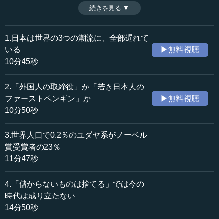
GHQのつくった社会主義的な社会で、すっかり堕落してし
続きを見る ▼
時間：10分50秒
まったようだ。これを立て直すために、どのようなことが
収録日：2019年5月14日
必要なのか。（全5話中第2話）
追加日：2019年8月19日
※インタビュアー：神藏孝之（テンミニッツTV論説主幹）
1.日本は世界の3つの潮流に、全部遅れて
カテゴリー：
いる
▶無料視聴
ビジネス・経営
ビジネス・経営一般
10分45秒
≪全文≫
2.「外国人の取締役」か「若き日本人の
●93歳のペレス元大統領が「未来から学んでいる」
ファーストペンギン」か
▶無料視聴
10分50秒
小林：イスラエルの話が出ましたが、2016年にイスラエル
のテルアビブに行ったときに、シモン・ペレス元大統領に
3.世界人口で0.2％のユダヤ系がノーベル
会えました。彼が亡くなる直前、彼がつくった平和財団に
賞受賞者の23％
招かれて30分くらい会ったのです。
11分47秒
そのとき、シモン・ペレスが「自分は未来から学ぶの
4.「儲からないものは捨てる」では今の
だ」とおっしゃった。実際にその時も、ウーバーなどのシ
ェアリングエコノミーやＡＩなどの話しかしない。
時代は成り立たない
14分50秒
当時、彼は93歳でした。私が間違えて「90歳くらいです