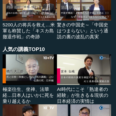
るからです。
近代に入ってくると、工業化の問題が起こったり、第一
次世界大戦に至る中でいろいろなところに戦争が起こって
5200人の将兵を救え…米
驚きの中国史～「中国史
きたりします。それから、経済的な破綻として恐慌もあり
軍も称賛した「キスカ島
はつまらない」という通
ます。
撤退作戦」の奇跡
説の裏の波乱の真実
こちらは太平洋戦争における日本の状況で、真珠湾攻撃
人気の講義TOP10
からミッドウェーの海戦にかけて、日本がどのようにして
だんだんと劣勢になっていくか、一つの地図で鮮明に分か
ったりします。
●「日本語版の監修を担当できたのは幸運だった」
極楽往生、坐禅、法華
AI時代にこそ「熟達者の
本村 そのようにして、現代に至るまでの物語が約350ペー
経…日本人はいかに死を
経験」が生きる＆現状の
ジにわたり、2ページずつで解説されています。大変ぜいた
乗り越えるか
日本経済の実情は
くでカラフル、しかも図案がたくさん入っている本です。