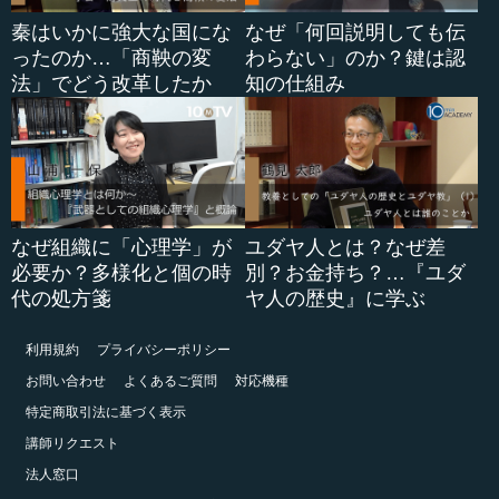
秦はいかに強大な国にな
なぜ「何回説明しても伝
ったのか…「商鞅の変
わらない」のか？鍵は認
法」でどう改革したか
知の仕組み
なぜ組織に「心理学」が
ユダヤ人とは？なぜ差
必要か？多様化と個の時
別？お金持ち？…『ユダ
代の処方箋
ヤ人の歴史』に学ぶ
利用規約
プライバシーポリシー
お問い合わせ
よくあるご質問
対応機種
特定商取引法に基づく表示
講師リクエスト
法人窓口