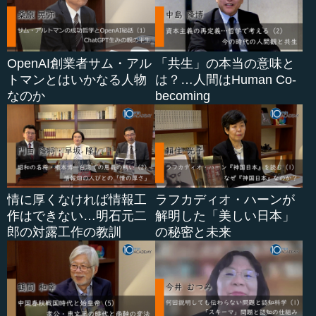
定価は6,500円（＋消費税）で高いようですが、一度飲み
に行くとそのぐらいは消えることを思うと、決して高くは
ありません。こちらは本当に一生もので...
OpenAI創業者サム・アル
「共生」の本当の意味と
トマンとはいかなる人物
は？…人間はHuman Co-
なのか
becoming
情に厚くなければ情報工
ラフカディオ・ハーンが
作はできない…明石元二
解明した「美しい日本」
郎の対露工作の教訓
の秘密と未来