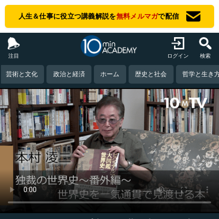
人生＆仕事に役立つ講義解説を
無料メルマガ
で配信
注目
ログイン
検索
芸術と文化
政治と経済
ホーム
歴史と社会
哲学と生き