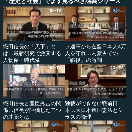
いう本で、私が日本語版の監修を務めました。スミソニア
「歴史と社会」でまず見るべき講義シリーズ
ン協会という権威ある、知的な仕事をしている機関が原著
を監修しています。
全体に非常に充実した記述で、例えばここからが先史時
代の章ですが、アルタミラの壁画のような図版をまじえて
「人類の誕生」を探っていきます。それから、ペルシア帝
織田信長の「天下」と
ソ連軍から在留日本人4万
国についての記述があったり、漢帝国やローマの樹立、
は…最新研究で激変する
人を守れ…内蒙古での
「ローマ帝国の絶頂期」という項目があったりします。印
人物像・時代像
「戦後」の激闘
刷術が発明された時代についても、このように図版と地図
で経緯が確かめられます。
ここは、オスマン帝国の統治についてです。先ほどロー
マ帝国の記述もお見せしましたが、両国の絶頂期を比べて
見られるようになっています。ローマ帝国とオスマン帝国
を比べてみると、地中海を挟みながら、西ヨーロッパの部
織田信長と豊臣秀吉の関
独裁ができない戦前日
分だけがオスマン帝国にはないことが明らかです。このよ
係…信長が評価した二つ
本…大日本帝国憲法とシ
うに、興味に沿って2箇所を開けば、どこでどのように人類
の才覚とは
ラスの論理
の営みが行われたかがすぐに比較できます。2ページ見開き
によって、全ての人類史や世界史の項目を見ることができ