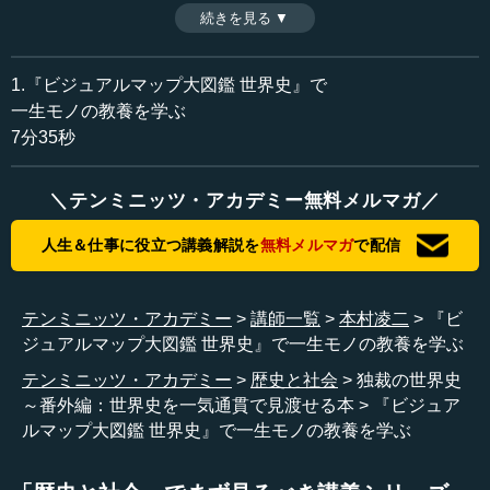
一気通貫できるのが、『ビジュアルマップ大図鑑 世界史』
続きを見る ▼
時間：7分35秒
である。日本版を監修した本村凌二氏が「担当できて幸運
収録日：2020年8月7日
だった」と喜ぶのは、どういう理由があったからだろう
追加日：2020年10月23日
か。
1.『ビジュアルマップ大図鑑 世界史』で
カテゴリー：
※インタビュアー：川上達史（テンミニッツTV編集長）
一生モノの教養を学ぶ
歴史・民族
西洋・中東史
7分35秒
≪全文≫
＼テンミニッツ・アカデミー無料メルマガ／
●2ページ見開きごとに人類史を学べる『ビジュアル
マップ大図鑑 世界史』
人生＆仕事に役立つ講義解説を
無料メルマガ
で配信
―― 本村先生にはこの間、「独裁の世界史」というタイ
トルのもと、古代ギリシアから現代まで（配信は後日）を
テンミニッツ・アカデミー
講師一覧
本村凌二
『ビ
一気通貫する形でお話しいただいてまいりました。最近、
ジュアルマップ大図鑑 世界史』で一生モノの教養を学ぶ
それをまさにビジュアルで一気通貫して見るようなご本が
テンミニッツ・アカデミー
歴史と社会
独裁の世界史
出たということをお聞きしましたが、これがその本でござ
～番外編：世界史を一気通貫で見渡せる本
『ビジュア
いますか。
ルマップ大図鑑 世界史』で一生モノの教養を学ぶ
本村 ええ。これは『ビジュアルマップ大図鑑 世界史』と