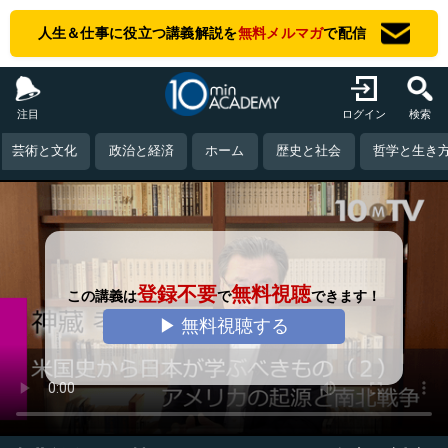
人生＆仕事に役立つ講義解説を
無料メルマガ
で配信
注目
ログイン
検索
芸術と文化
政治と経済
ホーム
歴史と社会
哲学と生き
登録不要
無料視聴
この講義は
で
できます！
▶ 無料視聴する