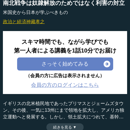
南北戦争は奴隷解放のためではなく利害の対立
米国史から日本が学ぶべきもの
政治と経済
神藏孝之
スキマ時間でも、ながら学びでも
第一人者による講義を1話10分でお届け
さっそく始めてみる
（会員の方に広告は表示されません）
会員の方のログインはこちら
イギリスの北米植民地であったプリマスとジェームズタウ
ン。その後、一気に13州にまで領地を拡大し、アメリカ独
立運動へと発展する。しかし、領土拡大につれて、基幹産
業や連邦制のあり方の違いから南北の対立が激化し、つい
続きを見る ▼
時間：7分48秒