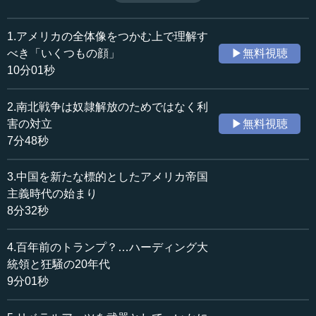
に南北戦争が勃発する。これを機にアメリカは次の時代に
収録日：2021年5月21日
入っていくことになる。（全5話中第2話）
追加日：2021年7月3日
1.アメリカの全体像をつかむ上で理解す
カテゴリー：
べき「いくつもの顔」
▶無料視聴
国際
アメリカ
10分01秒
≪全文≫
2.南北戦争は奴隷解放のためではなく利
●アメリカ建国の起源
害の対立
▶無料視聴
7分48秒
その次は、アメリカのもともとの歴史です。アメリカを
つくった人たちは、英国の「負け組」です。当時のグロー
3.中国を新たな標的としたアメリカ帝国
バル主義の大英帝国に対して、アンチを唱えました。
主義時代の始まり
8分32秒
それには二種類います。一つは二流三流の貴族で、冒険
家たちです。もう一つは宗教（キリスト教）原理主義で、
4.百年前のトランプ？…ハーディング大
清教徒の宗教亡命者です。基本的には、この二つです。
統領と狂騒の20年代
二流三流の貴族はジェームズタウンに拠点を置きます。
9分01秒
初代大統領のジョージ・ワシントンは、この末裔です。キ
リスト教原理主義者のほうは、マサチューセッツのプリマ