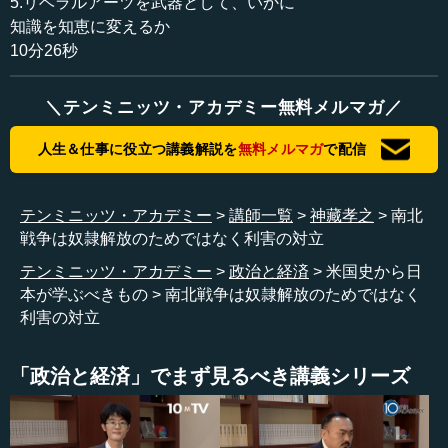
5.リベラルアーツを武器として、いかに
スに拠点を置きます。2代目大統領のジョン・アダムスは、
知識を知恵に変えるか
ここの末裔です。特殊なのは、人権や自由をいうもののア
10分26秒
メリカ合衆国憲法の中には黒人とかインディアンの権利は
全く含まれていないことでした。では、誰がこの憲法をつ
＼テンミニッツ・アカデミー無料メルマガ／
くったのでしょうか。
人生＆仕事に役立つ講義解説を
無料メルマガ
で配信
もう一つの複雑な構造は、南部は最初からフランス型で
農業を推進します。トマス・ジェファソンのように駐仏大
使の経験があって、フランス型の政体を支援する人たちが
テンミニッツ・アカデミー
講師一覧
神藏孝之
南北
いました。一方で、アレクサンダー・ハミルトンのように
戦争は奴隷解放のためではなく利害の対立
イギリス型の連邦政府を強化して、工業化を推進していく
人たちがいました。南北戦争でいうと、北部の支持者に当
テンミニッツ・アカデミー
政治と経済
米国史から日
たります。この二つの対立があります。
本が学ぶべきもの
南北戦争は奴隷解放のためではなく
利害の対立
1800年に当選したジェファソンが3代目大統領になる
と、少なくともペリーが日本に来るまでの国家像は、フラ
「政治と経済」でまず見るべき講義シリーズ
ンス型のほうに変わっていきます。