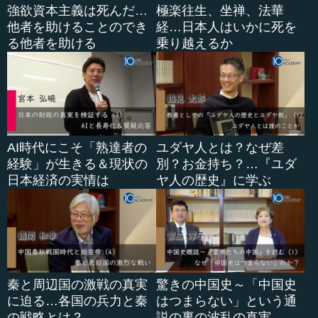
強欲資本主義は死んだ…
極楽往生、坐禅、法華
他者を助けることのでき
経…日本人はいかに死を
る他者を助ける
乗り越えるか
AI時代にこそ「熟達者の
ユダヤ人とは？なぜ差
経験」が生きる＆現状の
別？お金持ち？…『ユダ
日本経済の実情は
ヤ人の歴史』に学ぶ
秦と周辺国の激戦の真実
驚きの中国史～「中国史
に迫る…各国の兵力と秦
はつまらない」という通
の戦略とは？
説の裏の波乱の真実