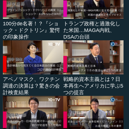
●急速な領土拡大とその背景
先ほどの図をもう一回見てもらいたいのですが、どうや
って領土を取っていったのか、ということです。図のグリ
100分de名著！？『ショ
トランプ政権と過激化し
ーンのところから、次にオハイオ州をとり、ルイジアナ州
ック・ドクトリン』驚愕
た米国…MAGA内戦、
のニューオリンズを取ります。それからテキサスを独立さ
の印象操作
DSAの台頭
せて、メキシコから併合させ、カルフォルニア州を取りま
す。
その部分を大統領の名前で分解していったのが上のスラ
イドになります。基本的にこの4人だけ覚えておいてもらえ
ればいいと思います。驚くべきことに、ほとんどがトマ
アベノマスク、ワクチン
戦略的資本主義とは？日
ス・ジェファソンです。黒人奴隷農場主で、ルイジアナ買
調達の決算は？驚きの会
本再生へアメリカに学ぶ5
収を画策しました。次に、アンドリュー・ジャクソンで
計検査結果
つの提言
す。こちらも黒人奴隷農場主です。それから、5代目大統領
のジェーム...