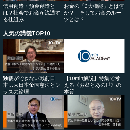
信用創造・預金創造と
お金の「3大機能」とは何
は？社会でお金が流通す
か？ そしてお金のルー
る仕組み
ツとは？
人気の講義TOP10
独裁ができない戦前日
【10min解説】特集で考
本…大日本帝国憲法とシ
える《お盆とあの世》の
ラスの論理
本質