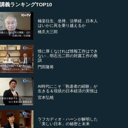
講義ランキングTOP10
極楽往生、坐禅、法華経…日本人
はいかに死を乗り越えるか
橋爪大三郎
情に厚くなければ情報工作はでき
ない…明石元二郎の対露工作の教
訓
門田隆将
AI時代にこそ「熟達者の経験」が
生きる＆現状の日本経済の実情は
宮本弘曉
ラフカディオ・ハーンが解明した
「美しい日本」の秘密と未来