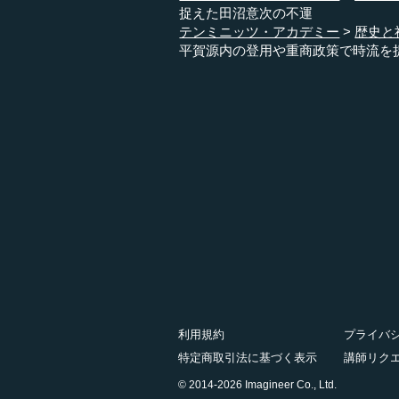
捉えた田沼意次の不運
テンミニッツ・アカデミー
歴史と
平賀源内の登用や重商政策で時流を
利用規約
プライバ
特定商取引法に基づく表示
講師リク
© 2014-2026 Imagineer Co., Ltd.