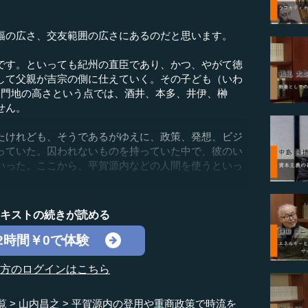
幅の広さ、交友範囲の広さにあるのだと思います。
す。といっても紀州の直臣であり、かつ、やがて徳
して父親が吉宗の側に仕えていく。その子ども（いわ
し門地の高さという点では、酒井、本多、井伊、榊
せん。
けれども、そうであるがゆえに、政策、発想、ビジ
っていた。囚われないものを持っていた中で、彼のい
いった。ここから、平賀源内などの人間を使うといっ
テキストの続きが読める
2時間￥0で体験
の方のログインはこちら
覧
山内昌之
平賀源内の登用や重商政策で時流を