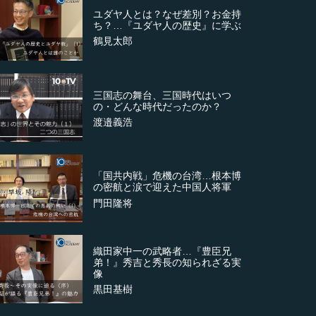
ユダヤ人とは？なぜ差別？お金持
ち？…『ユダヤ人の歴史』に学ぶ
鶴見太郎
三国志の舞台、三国時代はいつ
の・どんな時代だったのか？
渡邉義浩
「国共内戦」危機の台湾…根本博
の密航と涙で迎えた中国人将軍
門田隆将
織田家中一の武略者…『豊臣兄
弟！』秀吉と秀長の知られざる実
像
黒田基樹