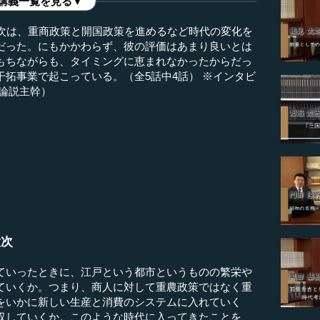
講義一覧を見る▼
意次は、重商政策と開国政策を進めるなど時代の変化を
だった。にもかかわらず、彼の評価はあまり良いとは
もちながらも、タイミングに恵まれなかったからだっ
拓事業で起こっている。（全5話中4話） ※インタビ
論説主幹）
意次
ていったときに、江戸という都市というものの繁栄や
ていくか。つまり、商人に対して重農政策ではなく重
をいかに新しい生産と消費のシステムに入れていく
収していくか。このような時代に入ってきたことを、