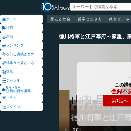
ホーム
歴史と社会
哲学と生き方
経営ビジネ
注目
徳川将軍と江戸幕府～家重、
新着
ランキング
を知る講義まとめ
編集長の見どころ
講師
ジャンル
この講
8月・9月
登録不
注目の新作講義
コラム
第1話へ
ログイン