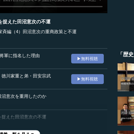
を捉えた田沼意次の不運
家斉編（4）田沼意次の重商政策と不運
「歴史
代将軍に指名した理由
▶無料視聴
・徳川家重と弟・田安宗武
▶無料視聴
田沼意次を重用したのか
を捉えた田沼意次の不運