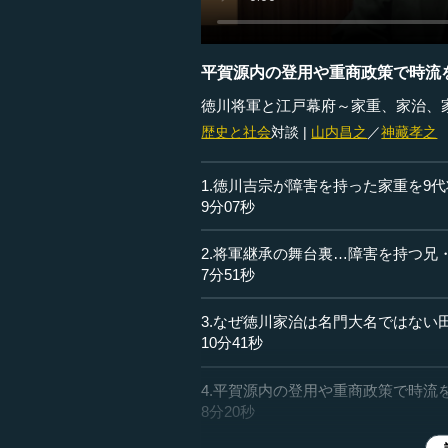
平賀源内の登用や重商政策で時流
徳川将軍と江戸幕府～家重、家治、
歴史と社会
対談 |
山内昌之
／
神藏孝之
1.徳川吉宗が障害を持った家重を9
9分07秒
2.将軍継承の舞台裏…障害を持つ兄
7分51秒
3.なぜ徳川家治は名門大名ではない
10分41秒
4.平賀源内の登用や重商政策で時流
8分20秒