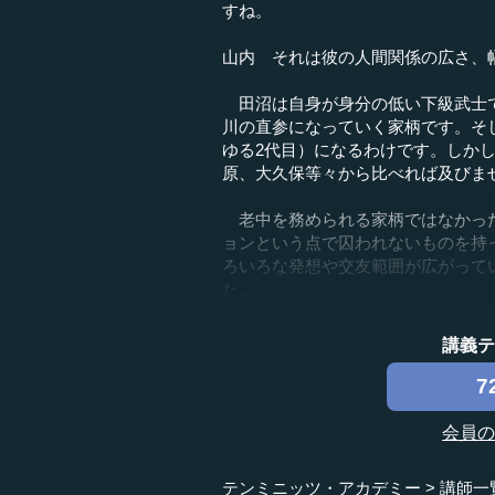
すね。
山内 それは彼の人間関係の広さ、
田沼は自身が身分の低い下級武士で
川の直参になっていく家柄です。そ
ゆる2代目）になるわけです。しか
原、大久保等々から比べれば及びま
老中を務められる家柄ではなかった
ョンという点で囚われないものを持
ろいろな発想や交友範囲が広がって
た...
講義
7
会員
テンミニッツ・アカデミー
講師一