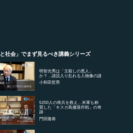
と社会」でまず見るべき講義シリーズ
明智光秀は「主殺しの悪人」
か？…諸説入り乱れる人物像の謎
小和田哲男
5200人の将兵を救え…米軍も称
賛した「キスカ島撤退作戦」の奇
跡
門田隆将