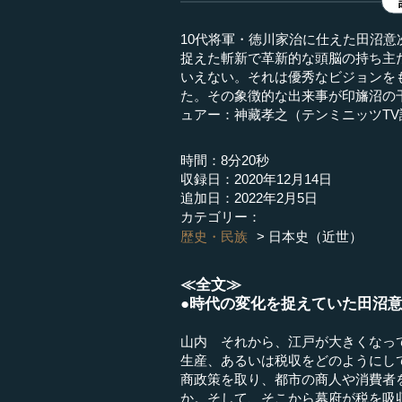
10代将軍・徳川家治に仕えた田沼
捉えた斬新で革新的な頭脳の持ち主
いえない。それは優秀なビジョンを
た。その象徴的な出来事が印旛沼の干
ュアー：神藏孝之（テンミニッツTV
時間：8分20秒
収録日：2020年12月14日
追加日：2022年2月5日
カテゴリー：
歴史・民族
日本史（近世）
≪全文≫
●時代の変化を捉えていた田沼
山内 それから、江戸が大きくなっ
生産、あるいは税収をどのようにし
商政策を取り、都市の商人や消費者
か。そして、そこから幕府が税を吸