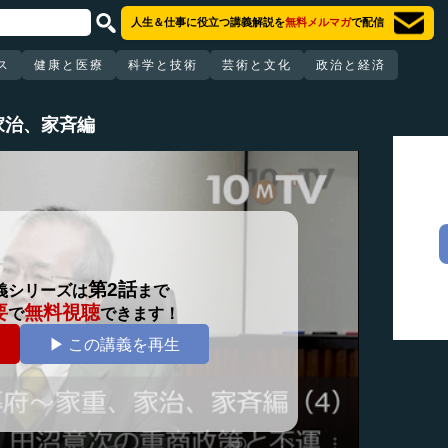
人生＆仕事に役立つ講義解説を
無料メルマガ
で配信
ス
健康と医療
科学と技術
芸術と文化
政治と経済
家治、家斉編
第2話
義シリーズは
まで
要
無料視聴
で
できます！
▶ この講義を再生