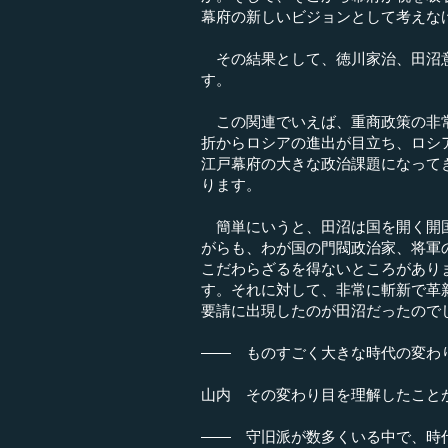
幕府の新しいビジョンとして考えな
その結果として、徳川家治、田沼意
す。
この関連でいえば、重商政策の非常
折からロシアの進出が目立ち、ロシ
江戸幕府の大きな政治課題になって
ります。
簡単にいうと、田沼は国を開く開国
がらも、わが国の門閥政治家、将軍
こだわらざるを得ないところがあり
す。それに対して、非常に斬新で革
要請に出現したのが田沼だったので
―― ものすごく大きな時代の変わ
山内 その変わり目を理解したこと
―― 守旧派が数多くいる中で、時