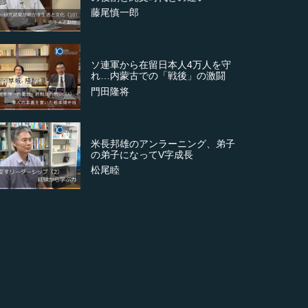
藤尾慎一郎
ソ連軍から在留日本人4万人を守
れ…内蒙古での「戦後」の激闘
門田隆将
米長邦雄のアンラーニング、弟子
の弟子になってV字成長
松尾睦