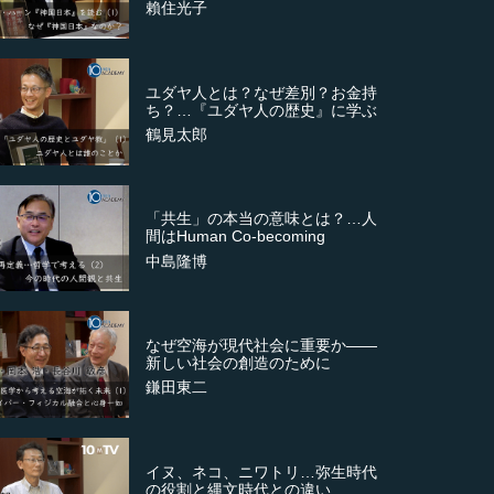
賴住光子
ユダヤ人とは？なぜ差別？お金持
ち？…『ユダヤ人の歴史』に学ぶ
鶴見太郎
「共生」の本当の意味とは？…人
間はHuman Co-becoming
中島隆博
なぜ空海が現代社会に重要か――
新しい社会の創造のために
鎌田東二
イヌ、ネコ、ニワトリ…弥生時代
の役割と縄文時代との違い