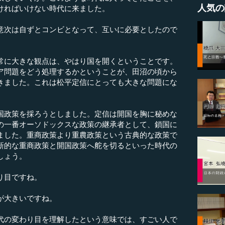
人気の
ければいけない時代に来ました。
次は自ずとコンビとなって、互いに必要としたので
に大きな観点は、やはり国を開くということです。
ア問題をどう処理するかということが、田沼の頃から
きました。これは松平定信にとっても大きな問題にな
政策を採ろうとしました。定信は開国を胸に秘めな
の一番オーソドックスな政策の継承者として、鎖国に
ました。重商政策より重農政策という古典的な政策で
新的な重商政策と開国政策へ舵を切るといった時代の
しょう。
り目ですね。
が大きいですね。
代の変わり目を理解したという意味では、すごい人で