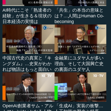
AI時代にこそ「熟達者の
「共生」の本当の意味と
経験」が生きる＆現状の
は？…人間はHuman Co-
日本経済の実情は
becoming
中国古代史の真実と『キ
金融業にユダヤ人が多い
ングダム』…史実がわか
理由、そして大国興亡史
れば物語はもっと面白い
の裏面のユダヤ人
OpenAI創業者サム・アル
「生成AI」実装の衝撃…