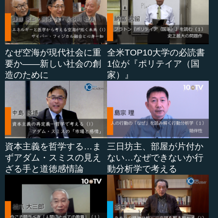
も実行しなくてはいけない。こう思うところから、アメリ
カというものができます。
一番大事なのは政府のつくり方なのですが、それまで政
府はイングランドの政府で、イングランド国王がアメリカ
なぜ空海が現代社会に重
全米TOP10大学の必読書
植民地を統治していたわけです。これはしょうがないとい
要か――新しい社会の創
1位が『ポリテイア（国
うので、認めていたわけです。神がいて、神がイングラン
造のために
家）』
ド国王を国王にしたのであれば、イングランド国王に従う
のはキリスト教徒の義務であるという考え方です。しか
し、イングランド国王があまりといえばあまりな非道を行
なったので、私たちはイングランド国王から独立しますと
いうことで、独立戦争が始まります。
資本主義を哲学する…ま
三日坊主、部屋が片付か
―― はい。
ずアダム・スミスの見え
ない…なぜできないか行
ざる手と道徳感情論
動分析学で考える
●成文憲法ができるための条件、すなわち「自由」
橋爪 独立戦争をするには自分たちの政府が必要。そこで