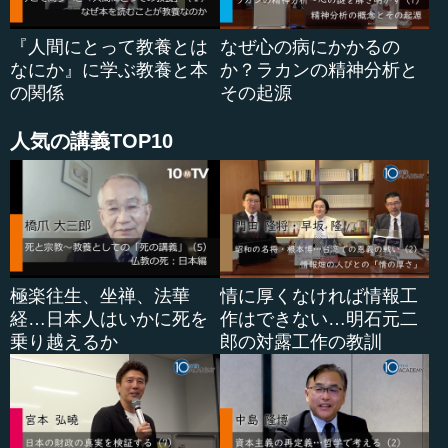
独立宣言を行ない、州の代表が集まる。戦争をするのには
総指揮官が必要だから、大統領（プレジデント）をジョー
『人間にとって教養とは
なぜ心の病にかかるの
ジ・ワシントンに頼む。彼が、「ユナイテッド・ステーツ
なにか』に学ぶ教養と本
か？ラカンの精神分析と
（United States）」という州の連合を率いて戦っていく。
の関係
その起源
さて、戦争に勝った後はどうなる...
人気の講義TOP10
極楽往生、坐禅、法華
情に厚くなければ情報工
経…日本人はいかに死を
作はできない…明石元二
乗り越えるか
郎の対露工作の教訓