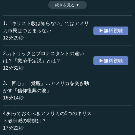
契約書で、それが成文憲法である。そこには条件があり、
続きを見る ▼
時間：17分48秒
一番大事なものとして「自由」、特に「信仰の自由」が守
収録日：2022年11月4日
られる限りにおいて法に従う（法の支配）と明記されてい
追加日：2023年2月3日
る。では「法の支配」とは何か。信仰の自由をはじめとす
1.「キリスト教は知らない」ではアメリ
カテゴリー：
る「人権」（自然権）がわからないと、その真の意味は見
カ市民はつとまらない
▶無料視聴
国際
アメリカ
えてこない。アメリカの宗教が、近代国家の成立にいかに
12分29秒
大きな影響を与えたのか。（全5話中第5話）
哲学・思想
キリスト教
※インタビュアー：川上達史（テンミニッツTV編集長）
2.カトリックとプロテスタントの違い
≪全文≫
は？「救済予定説」とは？
▶無料視聴
●「神の意思に合致する」ための社会づくりとしての
12分32秒
アメリカ史
3.「回心」「覚醒」…アメリカを突き動
―― 続きまして、アメリカにおけるプロテスタントのあ
かす「信仰復興の波」
り方と現代社会について深掘りしたいと思います。先生が
16分14秒
アメリカの特徴としてお書きになっている中の一つとし
て、成文憲法（文章の形の憲法）をつくり、世界で唯一、
4.知っておくべきアメリカの5つのキリス
政府および政府とは無関係ないくつもの教会があるような
ト教宗派の特徴は？
組み合わせの社会をつくった、とありました。このことの
17分22秒
意味は、どのようになるのでしょうか。