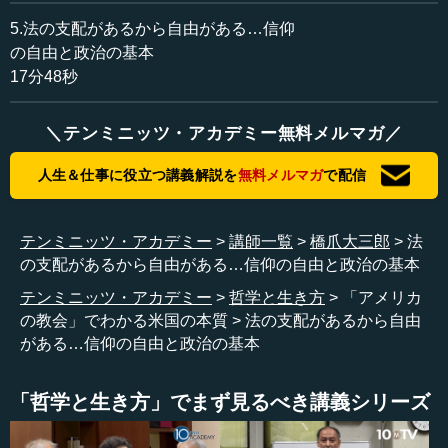
橋爪 まず、プロテスタントの特徴は、神の支配を認めて
5.法の支配があるから自由がある…信仰
いる、信じているということです。神がこの世界を創り、
の自由と政治の基本
イエス・キリストが人びとを救いにやってきて福音を伝え
17分48秒
たから聖書が残っています。そして、天に昇っていくが、
やがてまたやってきて最後の審判を行ない、神の王国とい
＼テンミニッツ・アカデミー無料メルマガ／
うものが造られます。神の王国を神が造っているときに
は、もう人間の出番はないですね。
人生＆仕事に役立つ講義解説を
無料メルマガ
で配信
―― はい。
テンミニッツ・アカデミー
講師一覧
橋爪大三郎
法
橋爪 ただ、神の主権というものが本当に実現するイエ
の支配があるから自由がある…信仰の自由と政治の基本
ス・キリストの再臨までの間、地上には神がいません。
テンミニッツ・アカデミー
哲学と生き方
「アメリカ
の教会」でわかる米国の本質
法の支配があるから自由
―― はい。
がある…信仰の自由と政治の基本
橋爪 では、どうしたらいいのだろう。どうしたら神の意
思にかなうのだろう。その間、人間は自分たちのことを何
「哲学と生き方」でまず見るべき講義シリーズ
でもしないといけないのですが、勝手をするわけにはいか
ない。神の意思に合致するように、政治でも経済でも何で