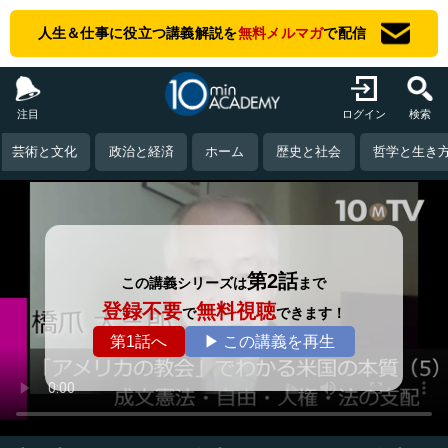
人生＆仕事に役立つ講義解説を
無料メルマガ
で配信
注目
ログイン
検索
芸術と文化
政治と経済
ホーム
歴史と社会
哲学と生き
第2話
この講義シリーズは
まで
登録不要
無料視聴
で
できます！
第1話へ
▶ この講義を再生