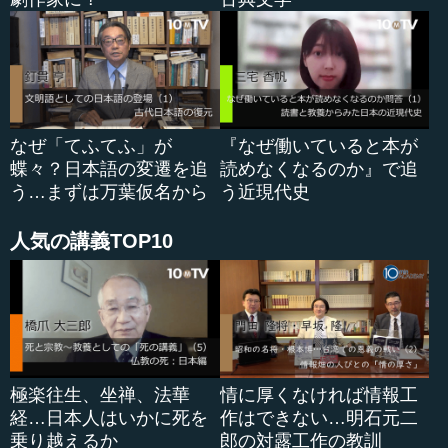
なぜ「てふてふ」が
『なぜ働いていると本が
蝶々？日本語の変遷を追
読めなくなるのか』で追
う…まずは万葉仮名から
う近現代史
人気の講義TOP10
極楽往生、坐禅、法華
情に厚くなければ情報工
経…日本人はいかに死を
作はできない…明石元二
乗り越えるか
郎の対露工作の教訓