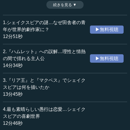
た、当時の人文主義的な思想とも重なる。過ちの極致にあ
続きを見る ▼
時間：12分46秒
るのが恋愛。今回は、『夏の夜の夢』『お気に召すまま』
収録日：2023年4月12日
などを取り上げながら、愚かさの象徴としての恋愛をモチ
追加日：2023年8月3日
ーフに描いたシェイクスピアの喜劇世界を解説する。（全6
1.シェイクスピアの謎…なぜ田舎者の青
カテゴリー：
話中第4話）
年が世界的劇作家に？
▶無料視聴
文化・芸術
文学・エッセイ
12分51秒
≪全文≫
2.『ハムレット』への誤解…理性と情熱
●人間の愚かさを寿ぐシェイクスピアの喜劇世界と人
の間で揺れる主人公
▶無料視聴
文主義思想
14分34秒
こんにちは。河合祥一郎です。第4回は、シェイクスピア
3.『リア王』と『マクベス』でシェイク
の喜劇世界を取り上げることにしましょう。
スピアは何を描いたか
13分45秒
悲劇世界が“To be OR not to be（あれかこれか）”の世界
ならば、喜劇世界は“To be AND not to be（あれでもあり、
4.最も素晴らしい愚行は恋愛…シェイク
これでもある）”の世界だといわれています。これは、前回
スピアの喜劇世界
ご紹介したオクシモロン（矛盾語法）の世界です。
12分46秒