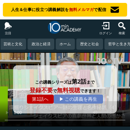
人生＆仕事に役立つ講義解説を
無料メルマガ
で配信
注目
ログイン
検索
芸術と文化
政治と経済
ホーム
歴史と社会
哲学と生き
第2話
この講義シリーズは
まで
登録不要
無料視聴
で
できます！
第1話へ
▶ この講義を再生