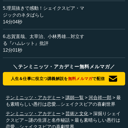
“Oxymoron”というのはもともとギリシャ語で“Oxy-”は
「賢い」、“moron”は「愚か」を表します。シェイクスピア
5.理屈抜きで感動！シェイクスピア・マ
には“wise fool（賢い道化）”が多数登場しますが、道化
ジックのネタばらし
（fool）というのは愚か者という意味ですから、“wise
14分04秒
fool”自体がオクシモロンです。喜劇の最高峰とされる『十
二夜』ではヒロインのヴァイオラが“This fellow is wise
6.志賀直哉、太宰治、小林秀雄…対立す
enough to play the fool.（この人は道化を演じられるほど賢
る『ハムレット』批評
い）”と言います。
12分01秒
愚かであることが寿（ことほ）がれる世界、それがシェ
イクスピアの喜劇世界だといっていいでしょう。シェイク
＼テンミニッツ・アカデミー無料メルマガ／
スピアには、人間とは愚かな存在であるという認識があり
人生＆仕事に役立つ講義解説を
無料メルマガ
で配信
ます。
シェイクスピアが描きだす人間の本質というものは、当
テンミニッツ・アカデミー
講師一覧
河合祥一郎
最
時のヨーロッパに広く浸透していた人文主義思想、ユマニ
も素晴らしい愚行は恋愛…シェイクスピアの喜劇世界
スムと切り離して考えることはできません。人文主義者と
しては、『痴愚神礼讃』を著したエラスムス（1466年－
テンミニッツ・アカデミー
芸術と文化
深掘りシェイ
1536年）や、『ユートピア』を書いたサー・トマス・モア
クスピア～謎の生涯と名作秘話
最も素晴らしい愚行は
（1478年－1535年）などが有名ですが、その思想はギリシ
恋愛…シェイクスピアの喜劇世界