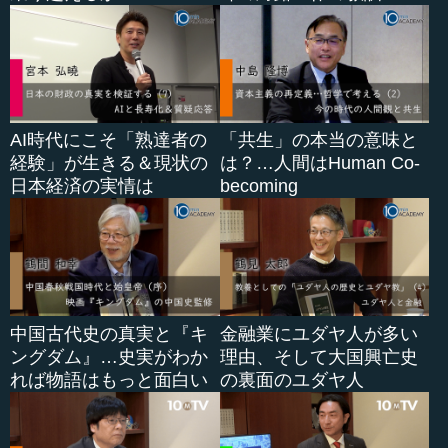
AI時代にこそ「熟達者の
「共生」の本当の意味と
経験」が生きる＆現状の
は？…人間はHuman Co-
日本経済の実情は
becoming
中国古代史の真実と『キ
金融業にユダヤ人が多い
ングダム』…史実がわか
理由、そして大国興亡史
れば物語はもっと面白い
の裏面のユダヤ人