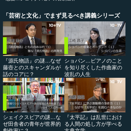
ャ・ローマ時代の文芸復興の機運と結びつき、人間性を肯
定するものでした。
「芸術と文化」でまず見るべき講義シリーズ
その人間性とは、常に正しい神とは違って、人間は過ち
を犯すものであり、過ちを改めることに意義があるとする
考え方に基づきます。
人間は愚かだということを認めて、自分の至らなさを自
覚するところから始めようとするのが人文主義思想です。
『源氏物語』の謎…なぜ
ショパン…ピアノのこと
藤壺とのスキャンダルが
を知り尽くした作曲家の
この思想を遡れば、哲学の父祖であるソクラテスに至り
話のコアに？
波乱の人生
ます。ソクラテスが説いた「無知の知」という思想が人文
主義の基礎を成しているといえます。無知の知とは何か。
それはこのように説明されます。
ある日アテネの神託があって、ソクラテスは「アテネ中
で一番の賢者はソクラテス...
シェイクスピアの謎…な
『太平記』は乱世におけ
ぜ田舎者の青年が世界的
る人間の処し方が学べる
劇作家に？
古典文学