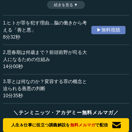
ることが多く、またその逆もしかりだ。法律は国民国家を
続きを見る ▼
時間：10分35秒
支えるものだが、そのための「善悪」の線引きはけっして
収録日：2023年12月11日
簡単ではない。罪にも普遍的罪、社会的罪、そして個人の
追加日：2024年3月10日
内面による判断としての罪があり、それぞれどう捉えれば
1.ヒトが罪を犯す理由…脳の働きから考
カテゴリー：
いいのか。この大事な問いについて考えていきたい。（全3
える「善と悪」
▶無料視聴
科学技術
ヒトと生物
話中第3話）
8分32秒
≪全文≫
2.思春期は何歳まで？前頭前野が司る大
●文化とは何か――世代を超えて伝えられていく情報
人になるための仕組み
の総体
14分00秒
さて、これまで一応は（ヒトは）何をするべきかという
3.罪とは何なのか？変容する罪の概念と
ことで、快を追求して不快を回避するのだけれど、そこに
迫られる善悪の判断
短期的・長期的、他人のこと・自分のことで、いろいろ葛
10分35秒
藤があるのをどう考えているか、どう処理しているか、そ
ういう脳の部分についてお話をしました。結構複雑になっ
ています。
＼テンミニッツ・アカデミー無料メルマガ／
人生＆仕事に役立つ講義解説を
無料メルマガ
で配信
次は文化（のお話）です。