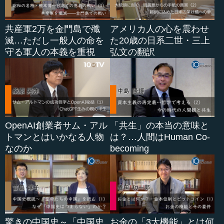
共産軍2万を金門島で殲
アメリカ人の心を震わせ
滅…ただし一般人の命を
た20歳の日系二世・三上
守る軍人の本義を重視
弘文の翻訳
OpenAI創業者サム・アル
「共生」の本当の意味と
トマンとはいかなる人物
は？…人間はHuman Co-
なのか
becoming
驚きの中国史～「中国史
お金の「3大機能」とは何