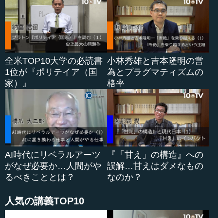
わけです。
では、文化とは何でしょう。これについて、動物の行動
関係の研究では、「遺伝情報以外で、世代を超えて人々の
間で伝えられていく情報の総体」を文化と呼んでいます。
全米TOP10大学の必読書
小林秀雄と吉本隆明の営
ある集団の構成員の全員に共有されていて、それが遺伝で
1位が『ポリテイア（国
為とプラグマティズムの
はないのだけれど、そういう知識情報が世代を超えても伝
家）』
格率
えられていくもの。それを文化と呼びましょうと。
ある集団に生まれてきた人にとっては、生まれたときか
らそういう文化があるわけですから、その文化が、適応す
るべき直接の環境となります。すなわち、日本人は日本文
化の中に生まれてくるので、日本文化を取り入れ、それに
適応していかなければ、日本社会ではうまく暮らせないこ
AI時代にリベラルアーツ
『「甘え」の構造』への
とがたくさんあるわけです。
がなぜ必要か…人間がや
誤解…甘えはダメなもの
るべきこととは？
なのか？
自然環境に適応しなければいけないのも同様で、暑かっ
たり寒かったり雨が降ったり、いろいろありますが、何よ
人気の講義TOP10
りヒトは自分を取り巻く文化に適応しないといけ...