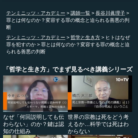
ヒトは、みんなで暮らしている。一緒に社会を作って暮
テンミニッツ・アカデミー
講師一覧
長谷川眞理子
らしているので、どうしたらいいかという「文化的規範」
罪とは何なのか？変容する罪の概念と迫られる善悪の判
というものを持っています。そういう規範、慣習、掟のよ
断
うなものがどのように発展してきたかというと、それは文
化の変容なので、「文化進化」の研究というものがたくさ
テンミニッツ・アカデミー
哲学と生き方
ヒトはなぜ
んあります。
罪を犯すのか
罪とは何なのか？変容する罪の概念と迫
られる善悪の判断
では、結局「罪とは何か」となると、その社会において
利害対立があり、それをどういう行動に至ったかによって
「哲学と生き方」でまず見るべき講義シリーズ
犯罪としたり、犯罪ではないとしたりする。
現代社会のような法律や警察がなかった時代では、みん
ながその文化や集団の中で一応許容しているものとする
か、絶対に駄目だとそれを認めず、リンチのように「これ
は駄目です」とみんなで排除するのか、そういうことが法
律ではなく習慣としてみんなで共有されていたわけです。
なぜ「何回説明しても伝
世界の宗教は死をどう考
わらない」のか？鍵は認
えるか…科学では死はわ
そういうものが一つ一つ大きな文書として書かれ、それ
知の仕組み
からない
に基づくシステムが作られたのが、現在の国民国家である