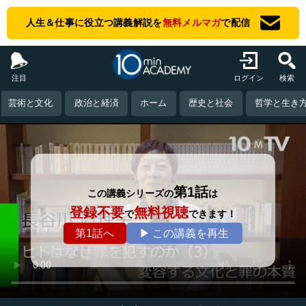
人生＆仕事に役立つ講義解説を
無料メルマガ
で配信
注目
ログイン
検索
芸術と文化
政治と経済
ホーム
歴史と社会
哲学と生き
第1話
この講義シリーズの
は
登録不要
無料視聴
で
できます！
第1話へ
▶ この講義を再生