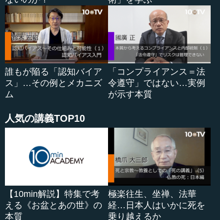
誰もが陥る「認知バイア
「コンプライアンス＝法
ス」…その例とメカニズ
令遵守」ではない…実例
ム
が示す本質
人気の講義TOP10
【10min解説】特集で考
極楽往生、坐禅、法華
える《お盆とあの世》の
経…日本人はいかに死を
本質
乗り越えるか