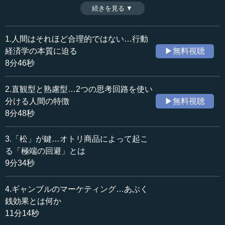
の口座を持ち、それぞれ価値観が異なるため、買う・買わ
続きを見る ▼
時間：11分14秒
ないの判断が異なる、つまり購買の“ハードル”が異なるとい
収録日：2024年4月8日
う。いったいどういうことなのか。今回は、この理論につ
追加日：2024年6月27日
いて具体例を挙げながら解説する。（全6話中第4話）
1.人間はそれほど合理的ではない…行動
カテゴリー：
経済学の本質に迫る
▶無料視聴
ビジネス・経営
経営戦略・マーケティング
8分46秒
≪全文≫
2.直観型と熟慮型…2つの思考回路を使い
●私たちは頭の中に複数の口座を持つ
分ける人間の特徴
▶無料視聴
8分48秒
さて、2つ目のケーススタディです。「心理的会計、ある
いは心理的勘定（Mental Accounting）」と呼ばれる現象を
3.「松」が鍵…オトリ商品によって起こ
紹介したいと思います。2017年、この理論を提案したシカ
る「極端の回避」とは
ゴ大学のリチャード・テイラー教授がノーベル経済学賞を
9分34秒
受賞しています。
4.ギャンブルのマーケティング…あぶく
まず、次のような身近な問題を考えてみましょう。「チ
ケットを再購買しますか？」ということで、2つの状況を並
銭効果とは何か
べています。
11分14秒