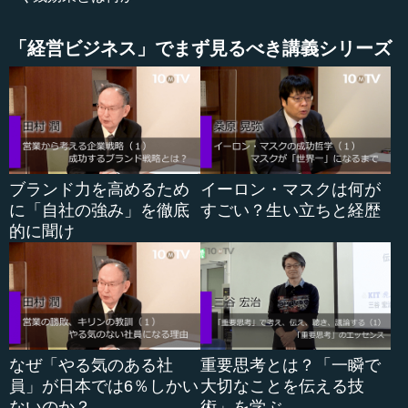
繰り返し観察されるというパターンがありました。
「経営ビジネス」でまず見るべき講義シリーズ
これを説明したのが、リチャード・セイラーの「心理的
会計」という理論になります。まず心理的会計とは何か。
多くの人は1カ月の生活費を、住居費、食費、交通費、通信
費、娯楽費などいろいろなカテゴリーに分けて配分し、そ
れぞれの口座の中で必要なものを買うというやりくりをす
るというものです。これを、先ほどのミュージカルのチケ
ットのケースに当てはめてみましょう。
ブランド力を高めるため
イーロン・マスクは何が
に「自社の強み」を徹底
すごい？生い立ちと経歴
そうすると、状況Aの場合は、1万円でチケットを買っ
的に聞け
て、それを落としてしまった。再購買するということは、
今月、そのミュージカルのチケットに2万円、娯楽費として
使ったという判断になります。
一方、状況Bの場合は、1万円落とした。それには特にラ
ベルは何も付いていなかった。もしかしたら、それは他の
なぜ「やる気のある社
重要思考とは？「一瞬で
交通費や食費に使われる...
員」が日本では6％しかい
大切なことを伝える技
ないのか？
術」を学ぶ