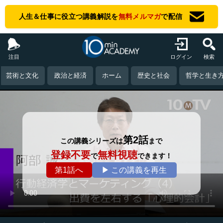
人生＆仕事に役立つ講義解説を
無料メルマガ
で配信
注目
ログイン
検索
芸術と文化
政治と経済
ホーム
歴史と社会
哲学と生き
第2話
この講義シリーズは
まで
登録不要
無料視聴
で
できます！
第1話へ
▶ この講義を再生