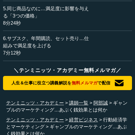
状況A：1万円のミュージカルのチケットを買って会場に
5.同じ商品なのに…満足度に影響を与え
行ったところ、チケットをなくしてしまったことに気づき
る「3つの価格」
ました。このときにあなたは1万円を追加で払ってミュージ
8分24秒
カルのチケットを買いますか。
6.サブスク、年間購読、セット売り…仕
状況B：ミュージカルを見るため会場でチケットを買おう
組みで満足度を上げる
としたところ、ポケットの1万円を落としてしまったことに
7分12秒
気づきました。まだ1万円を違うところに置いてあったので
すが、それを使ってチケットを再購買しますか。
＼テンミニッツ・アカデミー無料メルマガ／
この状況AとBで、どのくらいの人が再購買をするかを実
際のアンケートで調査した結果、このようになりました。
人生＆仕事に役立つ講義解説を
無料メルマガ
で配信
1つの調査によると、Aでは46パーセントの人がもう1回1
テンミニッツ・アカデミー
講師一覧
阿部誠
ギャン
万円払ってチケットを買い、Bでは88パーセント（Aの約2
ブルのマーケティング…あぶく銭効果とは何か
倍の確率）の人が再購買するという結果が出ました。
テンミニッツ・アカデミー
経営ビジネス
行動経済学
このようなパターンは、毎回毎回異なった被験者たち
とマーケティング
ギャンブルのマーケティング…あぶ
（一般人・学生、ネットアンケート・紙のアンケート）で
く銭効果とは何か