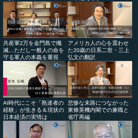
共産軍2万を金門島で殲
アメリカ人の心を震わせ
滅…ただし一般人の命を
た20歳の日系二世・三上
守る軍人の本義を重視
弘文の翻訳
AI時代にこそ「熟達者の
悲惨な末路につながった
経験」が生きる＆現状の
東條英機内閣での兼職と
日本経済の実情は
省庁再編