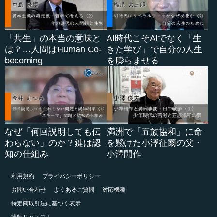
「共生」の本当の意味と
AI時代こそAIでなく「生
は？…人間はHuman Co-
きた学び」で自分の人生
becoming
を膨らませる
なぜ「何回説明しても伝
満洲で「五族協和」に命
わらない」のか？鍵は認
を懸けた小澤征爾の父・
知の仕組み
小澤開作
利用規約
プライバシーポリシー
お問い合わせ
よくあるご質問
対応機種
特定商取引法に基づく表示