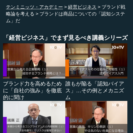
テンミニッツ・アカデミー
経営ビジネス
ブランド戦
ブランドは約束だという定義が問題なのは、ブランドと
略論を考える
ブランドは商品についての「認知システ
いうものについての、いわばアウトプットを表現したもの
ム」だ
だということです。ブランドの結果は約束だということを
示しているわけです。もちろん、何かを定義する場合に
は、インプットを定義に入れることもあります。
「経営ビジネス」でまず見るべき講義シリーズ
いずれにせよ、例えば昔「芸術は爆発だ」と言った人が
いましたが、こうした何らかの原因や結果だけを捉えて、
それを定義とするのはあまり好ましくありません。という
のも、そのものが何かという性質を、こうした定義ではう
まく捉えられないからです。
ブランド力を高めるため
誰もが陥る「認知バイア
に「自社の強み」を徹底
ス」…その例とメカニズ
ブランドの語源は焼きごてだという理解の仕方も、それ
的に聞け
ム
以上議論が先に進みません。ブランドというのは、物の所
有や区分を表す言葉なのだということに尽きてしまいま
す。
...