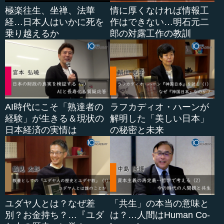
極楽往生、坐禅、法華
情に厚くなければ情報工
経…日本人はいかに死を
作はできない…明石元二
乗り越えるか
郎の対露工作の教訓
AI時代にこそ「熟達者の
ラフカディオ・ハーンが
経験」が生きる＆現状の
解明した「美しい日本」
日本経済の実情は
の秘密と未来
ユダヤ人とは？なぜ差
「共生」の本当の意味と
別？お金持ち？…『ユダ
は？…人間はHuman Co-