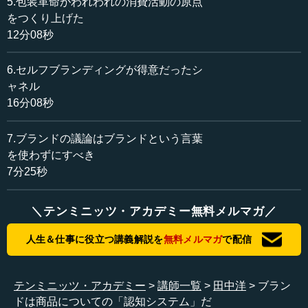
5.包装革命がわれわれの消費活動の原点
ブランドをより良くするためには、より良い名前を選ぼ
をつくり上げた
う、より格好の良いシンボルを選ぼうという話にしかなら
12分08秒
ないからです。この定義のままだと、それ以上議論が進ま
なくなってしまいます。
6.セルフブランディングが得意だったシ
ャネル
確かに昔のマーケティングの教科書を読むと、ブランド
16分08秒
とは名前やシンボルなのだから、良い名前やシンボルを選
ぶべきだと書かれています。しかしこの定義では、ブラン
7.ブランドの議論はブランドという言葉
ドを強くしたいと思っても、名前やシンボル以上の議論は
出てきません。例えば、人々の間でもっと豊かな連想を生
を使わずにすべき
み出させるような名前を選ぶとか、知名度を高めるといっ
7分25秒
た、踏み込んだ議論ができないのです。
＼テンミニッツ・アカデミー無料メルマガ／
また、ブランドとは顧客への約束だという定義もよくな
されます。だからこそ、お客さんに対して、しっかりいろ
人生＆仕事に役立つ講義解説を
無料メルマガ
で配信
んなことを約束しなければならないと、本の中には書かれ
ていたりします。こうした定義自体が悪いわけではないの
ですが、つまるところ、定義について考えていくとよく分
テンミニッツ・アカデミー
講師一覧
田中洋
ブラン
からなくなっていくのです。
ドは商品についての「認知システム」だ