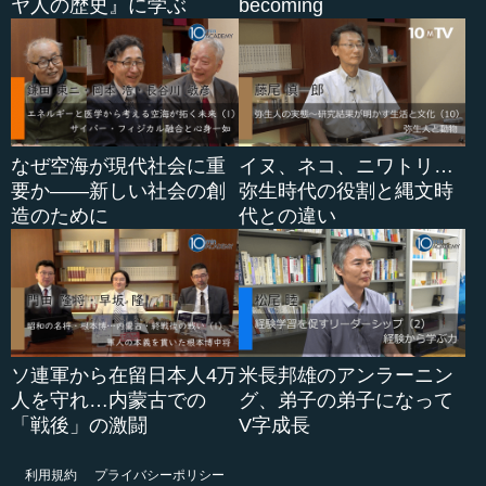
ヤ人の歴史』に学ぶ
becoming
なぜ空海が現代社会に重
イヌ、ネコ、ニワトリ…
要か――新しい社会の創
弥生時代の役割と縄文時
造のために
代との違い
ソ連軍から在留日本人4万
米長邦雄のアンラーニン
人を守れ…内蒙古での
グ、弟子の弟子になって
「戦後」の激闘
V字成長
利用規約
プライバシーポリシー