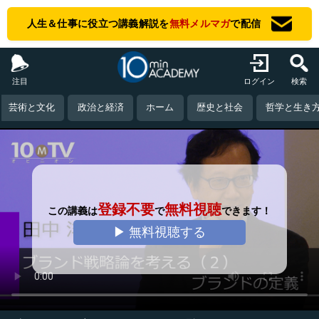
人生＆仕事に役立つ講義解説を
無料メルマガ
で配信
注目
ログイン
検索
芸術と文化
政治と経済
ホーム
歴史と社会
哲学と生き
登録不要
無料視聴
この講義は
で
できます！
▶ 無料視聴する