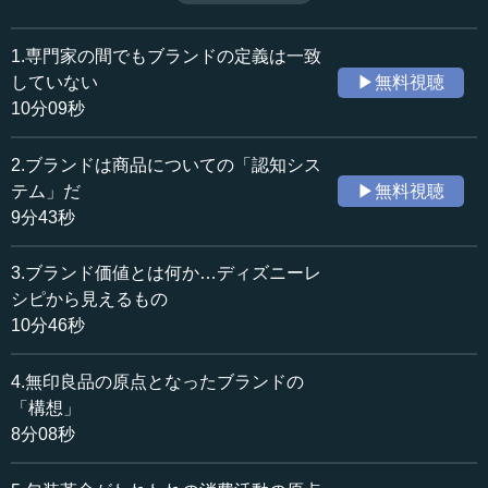
品についての様々な連想や、典型性・階層性を察知するこ
収録日：2018年1月27日
とができるのだ。（2018年1月27日開催中央大学ビジネス
追加日：2018年7月18日
スクール/ビジネス戦略論最終日講義「『ブランド戦略論』
1.専門家の間でもブランドの定義は一致
カテゴリー：
をどう読むか」より、全7話中第2話）
していない
▶無料視聴
ビジネス・経営
経営戦略・マーケティング
10分09秒
≪全文≫
2.ブランドは商品についての「認知シス
●ブランドの議論で使える定義とは何か
テム」だ
▶無料視聴
9分43秒
ブランドの定義という問題を考えてみましょう。アメリ
カのマーケティング協会のウェブページによれば、ブラン
3.ブランド価値とは何か…ディズニーレ
ドとは、他とは異なる商品の名前やシンボルです。つま
シピから見えるもの
り、他とは区別された名前やシンボルがブランドだという
10分46秒
のです。一見、納得する定義ですが、ブランドについて議
論しようとする際、これが使える定義なのかどうかが問題
4.無印良品の原点となったブランドの
です。
「構想」
商品の名前がブランドだということは当たり前でしょ
8分08秒
う。しかし、わが社のブランドを強くするためにはどうす
るかという議論において、この定義はあまり使えません。