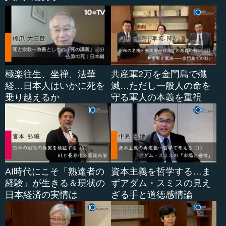
極楽往生、坐禅、法華
共産軍2万を金門島で殲
経…日本人はいかに死を
滅…ただし一般人の命を
乗り越えるか
守る軍人の本義を重視
AI時代にこそ「熟達者の
資本主義を哲学する…ま
経験」が生きる＆現状の
ずアダム・スミスの見え
日本経済の実情は
ざる手と道徳感情論