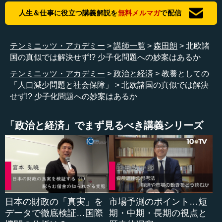
人生＆仕事に役立つ講義解説を
無料メルマガ
で配信
2点目について、ヨーロッパで出生率が上がったというこ
とで日本においてよく取り上げられるのは、フランスとス
ウェーデンです。両国とも一時下がった出生率が上がって
テンミニッツ・アカデミー
講師一覧
森田朗
北欧諸
います。
国の真似では解決せず!? 少子化問題への妙案はあるか
テンミニッツ・アカデミー
政治と経済
教養としての
ただ、これも専門家の受け売りで私自身が検証したわけ
「人口減少問題と社会保障」
北欧諸国の真似では解決
ではないのですが、フランスの場合もベースラインとして
せず!? 少子化問題への妙案はあるか
の出生率はあまり下がっていません。ずっと日本よりも高
いと思います。一時それが下がってまた元に戻ったという
のが、どうも実際のところのようです。
「政治と経済」でまず見るべき講義シリーズ
なぜそういうことが起こったかというと、現在はいろい
ろな形で、いつ子どもを生むか（という調査データ）につ
いて、かなり調整ができます。その意味でいうと、経済的
に非常に落ち込んでいるときには出産（出生）が減り、景
気が良くなってくると出生が増えてくる。それを均してみ
た場合、だいたいフラットなラインで、フランスも元に戻
日本の財政の「真実」を
市場予測のポイント…短
ったということです。特に政策が成功して落ちるカーブを
データで徹底検証…国際
期・中期・長期の視点と