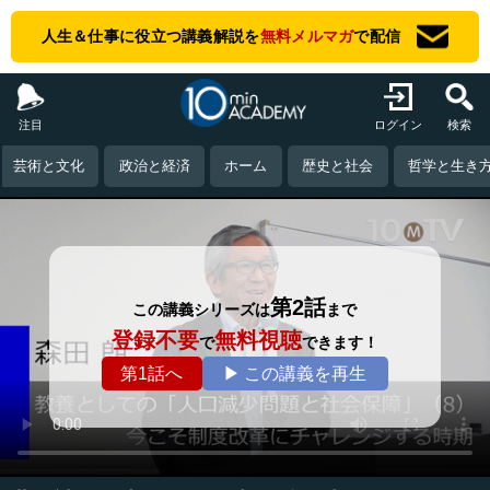
人生＆仕事に役立つ講義解説を
無料メルマガ
で配信
注目
ログイン
検索
芸術と文化
政治と経済
ホーム
歴史と社会
哲学と生き
第2話
この講義シリーズは
まで
登録不要
無料視聴
で
できます！
第1話へ
▶ この講義を再生