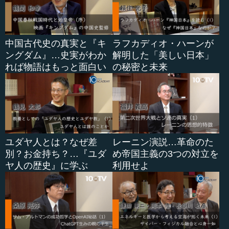
中国古代史の真実と『キ
ラフカディオ・ハーンが
ングダム』…史実がわか
解明した「美しい日本」
れば物語はもっと面白い
の秘密と未来
ユダヤ人とは？なぜ差
レーニン演説…革命のた
別？お金持ち？…『ユダ
め帝国主義の3つの対立を
ヤ人の歴史』に学ぶ
利用せよ