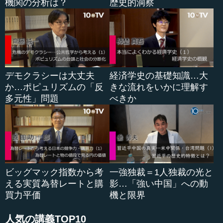
上げた...
機関の分析は？
歴史的洞察
デモクラシーは大丈夫
経済学史の基礎知識…大
か…ポピュリズムの「反
きな流れをいかに理解す
多元性」問題
べきか
ビッグマック指数から考
一強独裁＝1人独裁の光と
える実質為替レートと購
影…「強い中国」への動
買力平価
機と限界
人気の講義TOP10