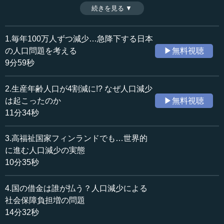
は言う。その際、メディアでよく取り上げられる北欧諸国
続きを見る ▼
時間：12分58秒
がお手本になるが、はたして彼らが生み出した制度は日本
収録日：2024年7月13日
でも通用するのだろうか。関係人口の問題とマルチ・ハビ
追加日：2024年12月17日
テーションの可能性などと合わせて解説する。講演終了後
1.毎年100万人ずつ減少…急降下する日本
カテゴリー：
の質疑応答編。（2024年7月13日開催:早稲田大学Life
の人口問題を考える
▶無料視聴
社会・福祉
少子高齢化
Redesign College〈LRC〉講座より、全8話中第8話）
9分59秒
※司会者：川上達史（テンミニッツTV編集長）
≪全文≫
2.生産年齢人口が4割減に!? なぜ人口減少
●2010年頃から指摘も…認識が遅れてしまった人口
は起こったのか
▶無料視聴
減少・少子化問題
11分34秒
［質問］
3.高福祉国家フィンランドでも…世界的
1：日本の少子化を解消するために「20代、30代の女性
に進む人口減少の実態
に頑張ってもらう」とのことですが、男性側の課題も多く
10分35秒
（非正規雇用が多いなど）、社会全体の仕組みが問題では
ないでしょうか。
4.国の借金は誰が払う？人口減少による
2：「ヨーロッパ各国も出生率が下がっている」とのこと
社会保障負担増の問題
ですが、ヨーロッパは1990年代から2000年代にかけて社会
14分32秒
の保障のあり方を変え、出生率を上げたのではないでしょ