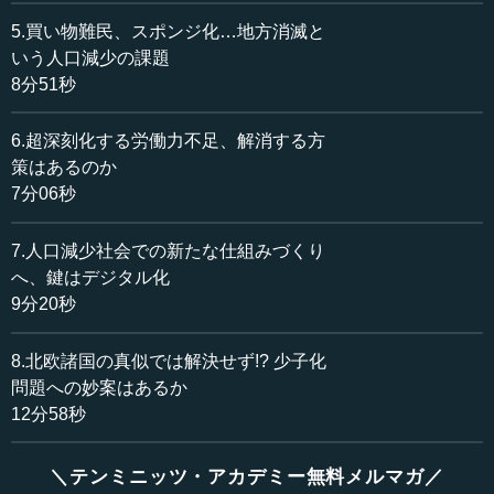
うか。
3：高齢者が働かざるを得ない状況になったのは、そもそ
5.買い物難民、スポンジ化…地方消滅と
も日本が長年、政治的に無策だったためではないでしょう
いう人口減少の課題
か。
8分51秒
森田 はい。1番目は（前回までの講義の中での）私の言い
6.超深刻化する労働力不足、解消する方
方に確かに問題があったと思いますし、若干、刺激的にそ
策はあるのか
う言った部分もあります。要するに、少子化の問題の場
7分06秒
合、女性と男性でどうしても役割が変わってきます。その
意味でいえば、もちろん男性の側にそれなりの負担をきち
7.人口減少社会での新たな仕組みづくり
んと負うような仕組みをつくるのはいうまでもありませ
へ、鍵はデジタル化
ん。
9分20秒
ただ、今非常に気になっているのが、意識の問題として
「女性は子どもを作りたいのだけど制度的な障害がとても
8.北欧諸国の真似では解決せず!? 少子化
大きい」のかというと、必ずしもそうはいえないと感じて
問題への妙案はあるか
います。そのためにフィンランドの例も取り上げました。
12分58秒
だから、むしろ女性たち自身が結婚してどんどん子どもを
作るという意識を持っているならば、制度を変えろという
＼テンミニッツ・アカデミー無料メルマガ／
声をもっと強く出してもらいたいと思います。