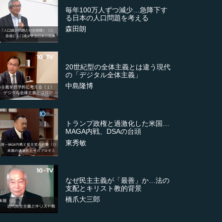
毎年100万人ずつ減少…急降下す
る日本の人口問題を考える
森田朗
20世紀型の全体主義とは違う現代
の「デジタル全体主義」
中島隆博
トランプ政権と過激化した米国…
MAGA内戦、DSAの台頭
東秀敏
なぜ民主主義が「最善」か…法の
支配とキリスト教的背景
橋爪大三郎