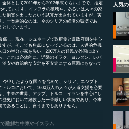
体として2011年から2013年末ぐらいまでで、推定
人気の
言われています。インフラの破壊や、あるいは人々の家
した損害を出したという試算が出されていますが、実
す。一番劇的なのは、今のシリアの経済の破壊であ
うとしています。
負傷し、現在、ジュネーブで政府側と反政府側を中心
ますが、そこでも焦点になっているのは、人道的危機
口の半分が家を失い、200万人の難民が外国に出て
ら、これは必然的に、近隣のイラク、ヨルダン、レバ
、治安や政治的な安定を不安定にする原因にもなって
は、今申したような国々を含めて、シリア、エジプト、
トルコにおいて、1600万人の人々が人道支援を必要
は、中東の世界、アラブ、トルコ、イランを中心にし
の歴史において経験した一番厳しい状況であり、今求
援であることは、言うまでもありません。
雑で難解な中東やイスラム