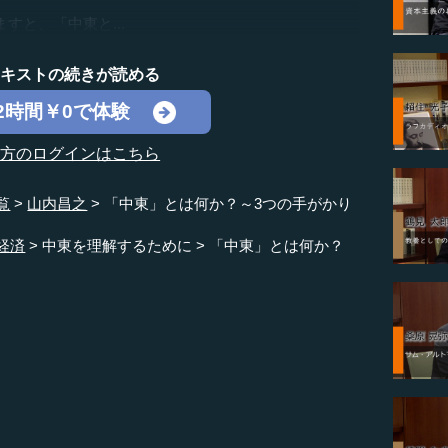
と、「中東と...
テキストの続きが読める
2時間￥0で体験
の方のログインはこちら
覧
山内昌之
「中東」とは何か？～3つの手がかり
経済
中東を理解するために
「中東」とは何か？