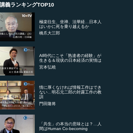
講義ランキングTOP10
極楽往生、坐禅、法華経…日本人
はいかに死を乗り越えるか
橋爪大三郎
AI時代にこそ「熟達者の経験」が
生きる＆現状の日本経済の実情は
宮本弘曉
情に厚くなければ情報工作はでき
ない…明石元二郎の対露工作の教
訓
門田隆将
「共生」の本当の意味とは？…人
間はHuman Co-becoming