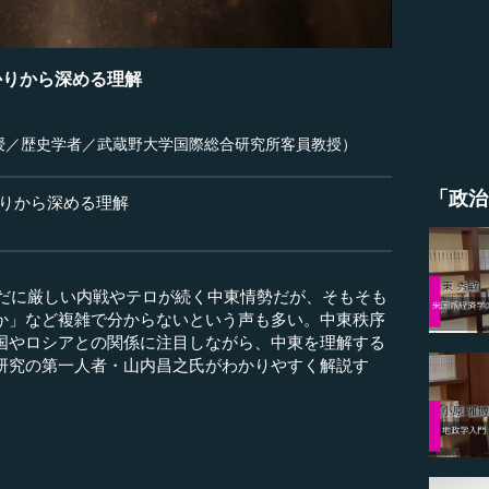
かりから深める理解
授／歴史学者／武蔵野大学国際総合研究所客員教授）
「政治
かりから深める理解
まだに厳しい内戦やテロが続く中東情勢だが、そもそも
か」など複雑で分からないという声も多い。中東秩序
国やロシアとの関係に注目しながら、中東を理解する
研究の第一人者・山内昌之氏がわかりやすく解説す