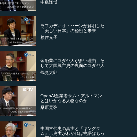
中島隆博
ラフカディオ・ハーンが解明した
「美しい日本」の秘密と未来
賴住光子
金融業にユダヤ人が多い理由、そ
して大国興亡史の裏面のユダヤ人
鶴見太郎
OpenAI創業者サム・アルトマン
とはいかなる人物なのか
桑原晃弥
中国古代史の真実と『キングダ
ム』…史実がわかれば物語はもっ