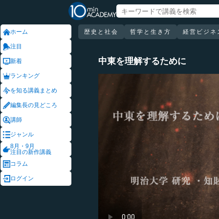
ホーム
歴史と社会
哲学と生き方
経営ビジネ
注目
中東を理解するために
新着
ランキング
を知る講義まとめ
編集長の見どころ
講師
ジャンル
8月・9月
注目の新作講義
コラム
ログイン