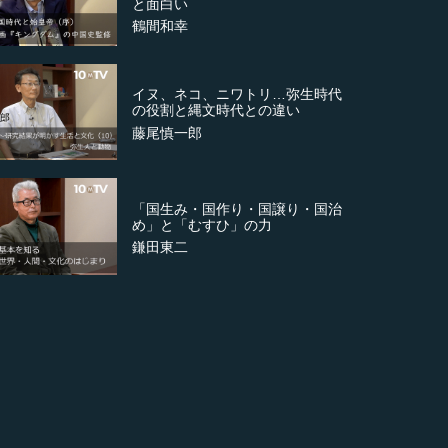
と面白い
鶴間和幸
イヌ、ネコ、ニワトリ…弥生時代
の役割と縄文時代との違い
藤尾慎一郎
「国生み・国作り・国譲り・国治
め」と「むすひ」の力
鎌田東二