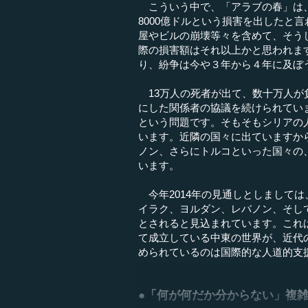
こういう中で、「アラブの春」は、全
8000億ドルという損害を出したと
屋やビルの崩壊等々を含めて、そう
際の損害額はそれ以上かと思われま
り、紛争は今や３年から４年に及ぼ
13万人の死者が出て、数十万人が
にした関係者の協議を続けられてい
という問題です。そもそもシリアの人
います。近隣の国々に出ていますか
ノン、さらにトルコといった国々の
います。
今年2014年の見通しとしまして
イラク、ヨルダン、レバノン、そして
とされると見込まれています。これ
て成立している中東の世界が、近代
められているのは国際的な人道的支
●「何が何だか分からない」複