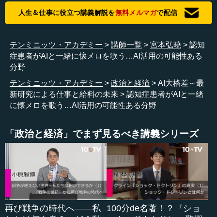
んできていますので、AIが出してきた答えに対して、それ
人生＆仕事に役立つ講義解説を
無料メルマガ
で配信
がよいものなのか、悪いものなのかを、私たち自身がしっ
かりと判断しなければいけないからです。
テンミニッツ・アカデミー
講師一覧
宮本弘曉
認知
そうなってくると、AIを使いこなす能力が人間の側に求
症患者がAIと一緒に懐メロを歌う…AI活用の可能性ある
められることになります。AIの進歩は速いですから、それ
分野
に合わせて私たち人間自身も常にスキルアップし、アップ
テンミニッツ・アカデミー
政治と経済
AI大格差～最
デートしていく必要があります。そのためには訓練や教育
新研究による仕事と給料の未来
認知症患者がAIと一緒
をしっかり行っていくことが、個人としては最大の課題に
に懐メロを歌う…AI活用の可能性ある分野
なってくるのではないかと思います。
―― その場合の教育は、例えば18歳までの教育とは違っ
「政治と経済」でまず見るべき講義シリーズ
て、生涯にわたる教育ということですね。
宮本 そうですね、生涯にわたって教育して、人的資本を
高めていくということだと思います。
―― 教育ないしは自発的にどう学んでいくかとか、どう
知的に高めていくかということですね。
再び戦争の時代へ――私
100分de名著！？『ショ