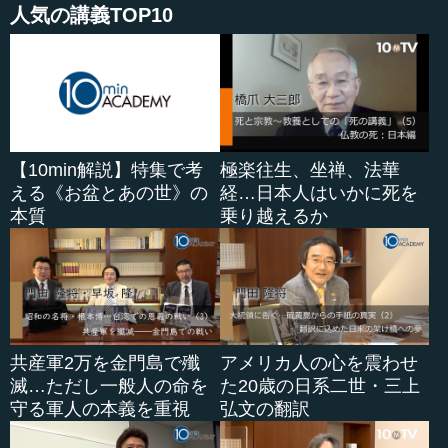
人気の講義TOP10
【10min解説】特集で考
極楽往生、坐禅、法華
える《お盆とあの世》の
経…日本人はいかに死を
本質
乗り越えるか
共産軍2万を金門島で殲
アメリカ人の心を震わせ
滅…ただし一般人の命を
た20歳の日系二世・三上
守る軍人の本義を重視
弘文の翻訳