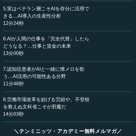
私たちの人生は長くなっています。「女の子の2人に1
5.実はベテラン層こそAIを存分に活用で
人、男の子の4人に1人」、これは何のことでしょうか。答
きる…AI導入の生産性分析
えを申し上げると、過去数年間に日本で生まれた女の子と
12分24秒
男の子が、90歳まで生きる割合です。女の子の2人に1人、
男の子の4人に1人が、90歳まで生きる時代になっているの
6.AIが人間の仕事を「完全代替」したら
です。
どうなる？…仕事と賃金の未来
13分00秒
私たちは、まさに「人生100年時代」に生きています。人
生が長くなるということは、働く時間も長くなりますし、
7.認知症患者がAIと一緒に懐メロを歌
その間にいろいろな変化に直面する機会も増えるというこ
う…AI活用の可能性ある分野
とです。そこにAIという新技術が出てきた。そうすると、
11分46秒
AIを使うか使わないかという選択肢は、もはやなくなって
きています。AIと一緒に仕事をし、AIと一緒に生活をして
いく。そういう時代になっていると思います。
8.労働市場改革を妨げる労組や、不登校
を救えぬ文科省こそが邪魔だ
よく「どうしたらAIを使えますか」という話がありま
14分03秒
す。ただ「使える、使えない」ではなくて、むしろ「どう
使っているのか」「AIが出してきたものにどう反応するの
＼テンミニッツ・アカデミー無料メルマガ／
か」が大変重要です。というのは、AIは知的領域に入り込