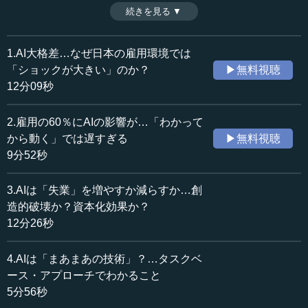
養、そして生涯にわたるスキルアップが求められる。ま
続きを見る ▼
時間：11分46秒
た、企業においては、AIを単なるコスト削減のための「ま
収録日：2026年3月11日
あまあの技術」として導入するのではなく、イノベーショ
追加日：2026年6月8日
ン創出や組織構造の改革といった「攻めの戦略」として活
1.AI大格差…なぜ日本の雇用環境では
カテゴリー：
用すべきである。つまり、AI活用の可能性は、日本の社会
「ショックが大きい」のか？
▶無料視聴
ビジネス・経営
ビジネス・経営一般
課題を解決する大きな鍵を握っているということだ。（全8
12分09秒
話中第7話）
科学技術
AI・VR・ロボティクス
※インタビュアー：川上達史（テンミニッツ・アカデミー
2.雇用の60％にAIの影響が…「わかって
編集長）
≪全文≫
から動く」では遅すぎる
▶無料視聴
●AI時代に個人がどう備えるか――AIを使いこなす能
9分52秒
力が求められる
3.AIは「失業」を増やすか減らすか…創
―― 今度はいよいよ「AIにどう備えるか」というところ
造的破壊か？資本化効果か？
です。ここはまず個人ということですね。
12分26秒
宮本 そうですね。個人、企業、政府という3つのレベルで
4.AIは「まあまあの技術」？…タスクベ
考えていきたいと思います。まずは、個人がAI時代にどの
ース・アプローチでわかること
ように備えるのかという部分です。ここで一つ大事なキー
5分56秒
ワードがあります。それは「長寿化」です。