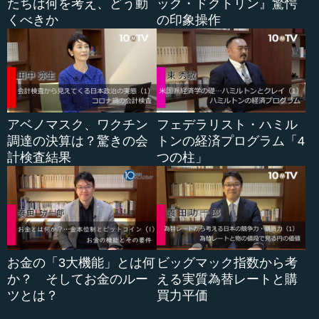
たちは何を考え、どう動
ック・ドクトリン』驚愕
宮本 そうですね。それは何か特定の分...
くべきか
の印象操作
アベノマスク、ワクチン
フェデラリスト・ハミル
調達の決算は？驚きの会
トンの経済プログラム「4
計検査結果
つの柱」
お金の「3大機能」とは何
ビッグマック指数から考
か？ そしてお金のルー
える実質為替レートと購
ツとは？
買力平価