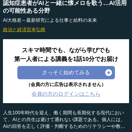
認知症患者がAIと一緒に懐メロを歌う…AI活用
の可能性ある分野
AI大格差～最新研究による仕事と給料の未来
政治と経済
宮本弘曉
スキマ時間でも、ながら学びでも
第一人者による講義を1話10分でお届け
さっそく始めてみる
（会員の方に広告は表示されません）
会員の方のログインはこちら
人生100年時代を迎え、働く期間も長期化する現代におい
て、AIとの共生は避けて通れない課題である。個人には、
AIの回答を正しく評価・判断するためのリテラシーや教