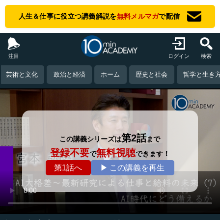
人生＆仕事に役立つ講義解説を
無料メルマガ
で配信
注目
ログイン
検索
芸術と文化
政治と経済
ホーム
歴史と社会
哲学と生き
第2話
この講義シリーズは
まで
登録不要
無料視聴
で
できます！
第1話へ
▶ この講義を再生