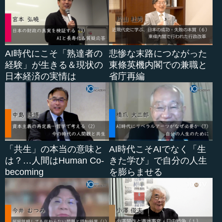
AI時代にこそ「熟達者の
悲惨な末路につながった
経験」が生きる＆現状の
東條英機内閣での兼職と
日本経済の実情は
省庁再編
「共生」の本当の意味と
AI時代こそAIでなく「生
は？…人間はHuman Co-
きた学び」で自分の人生
becoming
を膨らませる