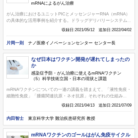
mRNAによるがん治療
がん治療におけるユニットPICとメッセンジャーRNA（mRNA）
の具体的な活用事例を紹介する。ドラッグデリバリーシステム...
収録日:2021/05/12 追加日:2022/04/02
片岡一則
ナノ医療イノベーションセンター センター長
なぜ日本はワクチン開発が遅れてしまったの
か
感染症予防・がん治療に使えるmRNAワクチン
（5）科学技術立国・日本の現状と課題
mRNAワクチンについての一連の講義を踏まえて、「液性免疫・
細胞性免疫」「腫瘍関連抗原・ネオ抗原」それぞれの仕組み...
収録日:2021/04/13 追加日:2021/07/09
内田智士
東京科学大学 難治疾患研究所 教授
mRNAワクチンのゴールはがん免疫サイクル