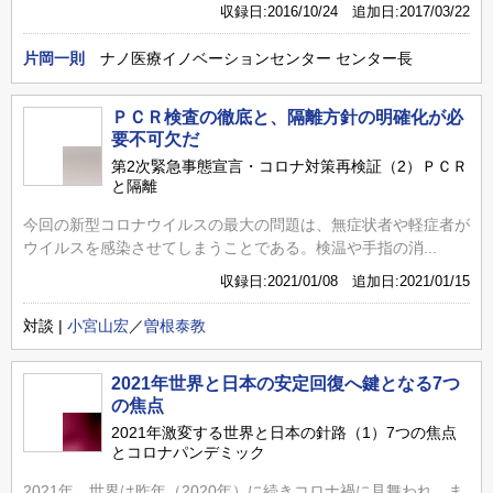
収録日:2016/10/24 追加日:2017/03/22
片岡一則
ナノ医療イノベーションセンター センター長
ＰＣＲ検査の徹底と、隔離方針の明確化が必
要不可欠だ
第2次緊急事態宣言・コロナ対策再検証（2）ＰＣＲ
と隔離
今回の新型コロナウイルスの最大の問題は、無症状者や軽症者が
ウイルスを感染させてしまうことである。検温や手指の消...
収録日:2021/01/08 追加日:2021/01/15
対談 |
小宮山宏
／
曽根泰教
2021年世界と日本の安定回復へ鍵となる7つ
の焦点
2021年激変する世界と日本の針路（1）7つの焦点
とコロナパンデミック
2021年、世界は昨年（2020年）に続きコロナ禍に見舞われ、ま