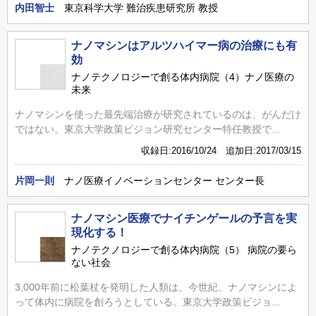
内田智士
東京科学大学 難治疾患研究所 教授
ナノマシンはアルツハイマー病の治療にも有
効
ナノテクノロジーで創る体内病院（4）ナノ医療の
未来
ナノマシンを使った最先端治療が研究されているのは、がんだけ
ではない。東京大学政策ビジョン研究センター特任教授で...
収録日:2016/10/24 追加日:2017/03/15
片岡一則
ナノ医療イノベーションセンター センター長
ナノマシン医療でナイチンゲールの予言を実
現化する！
ナノテクノロジーで創る体内病院（5） 病院の要ら
ない社会
3,000年前に松葉杖を発明した人類は、今世紀、ナノマシンによ
って体内に病院を創ろうとしている。東京大学政策ビジョ...