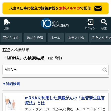
人生＆仕事に役立つ講義解説を
無料メルマガ
で配信
注目
ログイン
検索
芸術と文化
政治と経済
ホーム
歴史と社会
哲学と生き
TOP
検索結果
「MRNA」の検索結果
(全15件)
▼詳細検索
mRNAを利用した膵臓がんの「血管新生阻害
療法」とは
ナノテクノロジーでがんに挑む（6）ユニットPICと