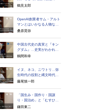
面のユダヤ人
鶴見太郎
OpenAI創業者サム・アルト
マンとはいかなる人物なの
か
桑原晃弥
中国古代史の真実と『キン
グダム』…史実がわかれば
物語はもっと面白い
鶴間和幸
イヌ、ネコ、ニワトリ…弥
生時代の役割と縄文時代と
の違い
藤尾慎一郎
「国生み・国作り・国譲
り・国治め」と「むすひ」
の力
鎌田東二