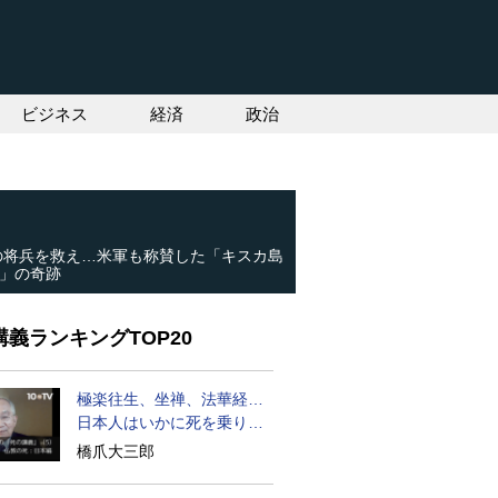
ビジネス
経済
政治
人の将兵を救え…米軍も称賛した「キスカ島
」の奇跡
義ランキングTOP20
極楽往生、坐禅、法華経…
日本人はいかに死を乗り越
えるか
橋爪大三郎