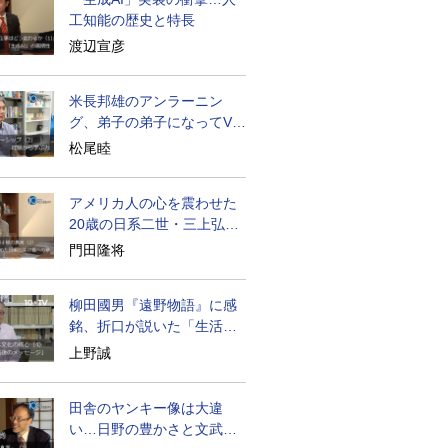
工知能の歴史と特長
渡辺宣彦
米長邦雄のアンラーニン
グ、弟子の弟子になってV字
成長
松尾睦
アメリカ人の心を震わせた
20歳の日系二世・三上弘文
の翻訳
門田隆将
柳田國男『遠野物語』に感
銘、折口が説いた「生活の
古典」
上野誠
田舎のヤンキー像は大違
い…日野の豊かさと文武両