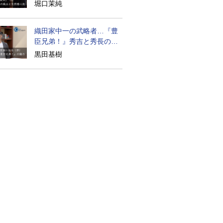
道の気風
堀口茉純
織田家中一の武略者…『豊
臣兄弟！』秀吉と秀長の知
られざる実像
黒田基樹