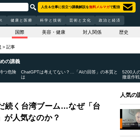
人生＆仕事に役立つ講義解説を
無料メルマガ
で配信
ス
健康と医療
科学と技術
芸術と文化
政治と経済
国際
美容・健康
対人関係
歴史
際
記事
めの講義
持つ危険
ChatGPTは考えてない？…「AIの回答」の本質と
5200
は
撤退作戦
人気の講
だ続く台湾ブーム…なぜ「台
」が人気なのか？