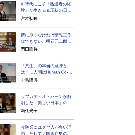
AI時代にこそ「熟達者の経
験」が生きる＆現状の日本
経済の実情は
宮本弘曉
情に厚くなければ情報工作
はできない…明石元二郎の
対露工作の教訓
門田隆将
「共生」の本当の意味と
は？…人間はHuman Co-
becoming
中島隆博
ラフカディオ・ハーンが解
明した「美しい日本」の秘
密と未来
賴住光子
金融業にユダヤ人が多い理
由、そして大国興亡史の裏