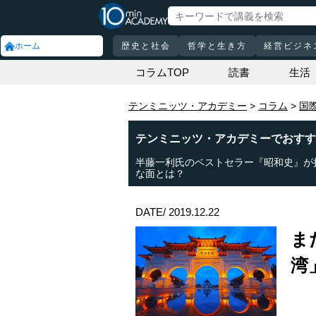
ホーム
歴史と社会
哲学と生き方
経営ビジネ
コラムTOP
読書
生活
テンミニッツ・アカデミー
コラム
国
テンミニッツ・アカデミーでおすす
半藤一利氏のベストセラー『昭和史』が
な面とは？
DATE/ 2019.12.22
ま
湾