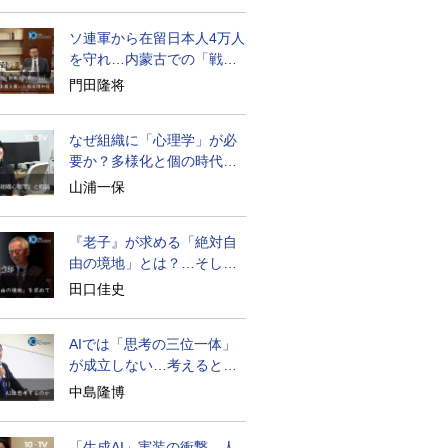
ソ連軍から在留日本人4万人
を守れ…内蒙古での「戦
後」の激闘
門田隆将
なぜ組織に「心理学」が必
要か？多様化と個の時代の
処方箋
山浦一保
『老子』が求める「絶対自
由の境地」とは？…そして
創造長寿へ
田口佳史
AIでは「思考の三位一体」
が成立しない…考えると
は？
中島隆博
「生成AI」実装の衝撃…人