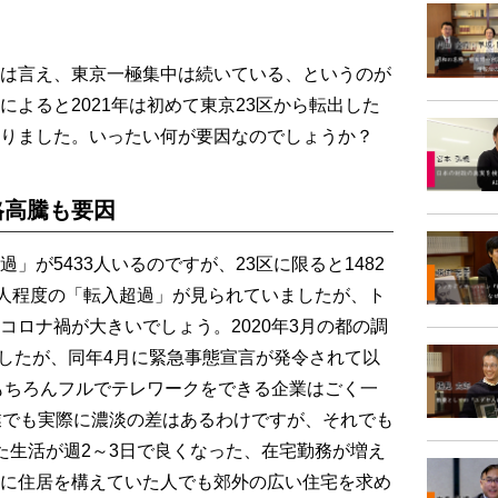
は言え、東京一極集中は続いている、というのが
よると2021年は初めて東京23区から転出した
りました。いったい何が要因なのでしょうか？
格高騰も要因
が5433人いるのですが、23区に限ると1482
万人程度の「転入超過」が見られていましたが、ト
コロナ禍が大きいでしょう。2020年3月の都の調
でしたが、同年4月に緊急事態宣言が発令されて以
。もちろんフルでテレワークをできる企業はごく一
企業でも実際に濃淡の差はあるわけですが、それでも
た生活が週2～3日で良くなった、在宅勤務が増え
に住居を構えていた人でも郊外の広い住宅を求め