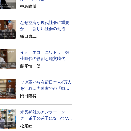
becoming
中島隆博
なぜ空海が現代社会に重要
か――新しい社会の創造の
ために
鎌田東二
イヌ、ネコ、ニワトリ…弥
生時代の役割と縄文時代と
の違い
藤尾慎一郎
ソ連軍から在留日本人4万人
を守れ…内蒙古での「戦
後」の激闘
門田隆将
米長邦雄のアンラーニン
グ、弟子の弟子になってV字
成長
松尾睦