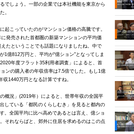
るでしょう。一部の企業では本社機能を東京から
た。
に起こっていたのがマンション価格の高騰です。
1年に発売された首都圏の新築マンションの平均価
を超えたということでも話題になりましたね。中で
格が1億812万円と、平均が“億ション”となってしま
020年度フラット35利用者調査」によると、首
ョンの購入者の年収倍率は7.5倍でした。もし1億
年収1440万円となる計算ですね。
概況」(2019年）によると、世帯年収の全国平
都が出している「都民のくらしむき」を見ると都内の
円です。全国平均に比べ高めであるとは言え、億ショ
。それならばと、郊外に住居を求めるのはこの点