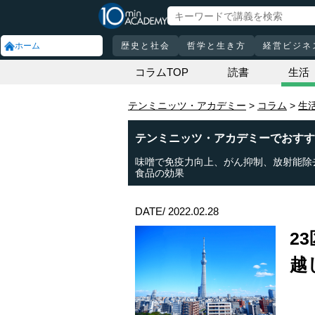
ホーム
歴史と社会
哲学と生き方
経営ビジネ
コラムTOP
読書
生活
テンミニッツ・アカデミー
コラム
生
テンミニッツ・アカデミーでおすす
味噌で免疫力向上、がん抑制、放射能除
食品の効果
DATE/ 2022.02.28
2
越