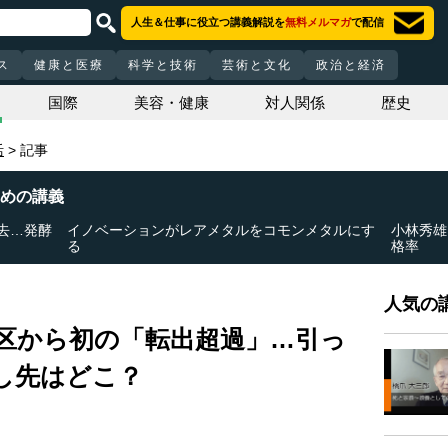
人生＆仕事に役立つ講義解説を
無料メルマガ
で配信
ス
健康と医療
科学と技術
芸術と文化
政治と経済
国際
美容・健康
対人関係
歴史
活
記事
めの講義
去…発酵
イノベーションがレアメタルをコモンメタルにす
小林秀雄
る
格率
人気の講
3区から初の「転出超過」…引っ
し先はどこ？