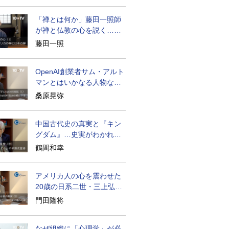
「禅とは何か」藤田一照師
が禅と仏教の心を説く…自
発性を重んじる
藤田一照
OpenAI創業者サム・アルト
マンとはいかなる人物なの
か
桑原晃弥
中国古代史の真実と『キン
グダム』…史実がわかれば
物語はもっと面白い
鶴間和幸
アメリカ人の心を震わせた
20歳の日系二世・三上弘文
の翻訳
門田隆将
なぜ組織に「心理学」が必