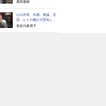
生は？
黒田基樹
心の共有、共感、推論、言
語…ヒトの脳が大型化した
理由
長谷川眞理子