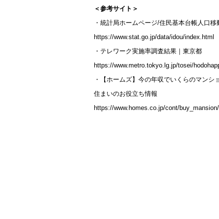
＜参考サイト＞
・統計局ホームページ/住民基本台帳人口移
https://www.stat.go.jp/data/idou/index.html
・テレワーク実施率調査結果｜東京都
https://www.metro.tokyo.lg.jp/tosei/hodoha
・【ホームズ】今の年収でいくらのマンショ
住まいのお役立ち情報
https://www.homes.co.jp/cont/buy_mansio