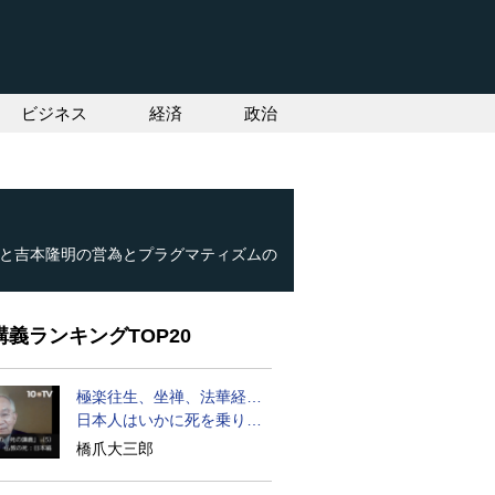
ビジネス
経済
政治
と吉本隆明の営為とプラグマティズムの
義ランキングTOP20
極楽往生、坐禅、法華経…
日本人はいかに死を乗り越
えるか
橋爪大三郎