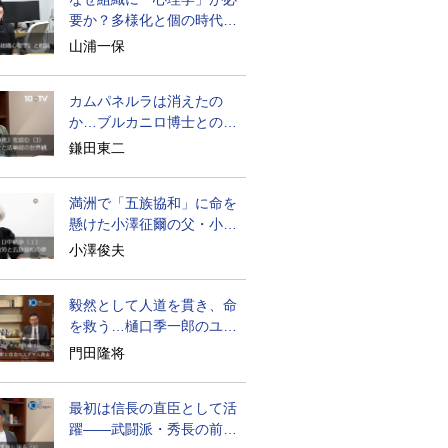
要か？多様化と個の時代の
処方箋
山浦一保
カムパネルラは消えたの
か…ブルカニロ博士との対
話の意味
鎌田東二
満洲で「五族協和」に命を
懸けた小澤征爾の父・小澤
開作
小澤俊夫
毅然として人道を貫き、命
を救う…樋口季一郎のユダ
ヤ人救出
門田隆将
最初は信長の直臣として活
躍――武闘派・秀長の前半