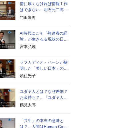
情に厚くなければ情報工作
はできない…明石元二郎の
対露工作の教訓
門田隆将
AI時代にこそ「熟達者の経
験」が生きる＆現状の日本
経済の実情は
宮本弘曉
ラフカディオ・ハーンが解
明した「美しい日本」の秘
密と未来
賴住光子
ユダヤ人とは？なぜ差別？
お金持ち？…『ユダヤ人の
歴史』に学ぶ
鶴見太郎
「共生」の本当の意味と
は？…人間はHuman Co-