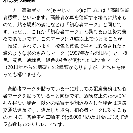
示は努力義務
一方、高齢者マーク(もみじマーク)は正式には「高齢運転
者標章」といいます。高齢者が車を運転する場合に貼るも
ので、貼る場所の規定などは「初心者マーク」と同じで
す。ただし、これが「初心者マーク」と異なる点は努力義
務である点です。このマークは70歳以上でつけることが
「推奨」されています。橙色と黄色で半々に彩色された水
滴のような形のもみじマーク（1997年からの旧型）と、橙
色、黄色、薄緑色、緑色の4色が使われた四つ葉マーク
（2011年からの新型）の2種類がありますが、どちらを使
っても構いません。
高齢者マークを貼っている車に対しての配慮義務は初心
者マークを貼っている車と同様です。危険防止のためにや
むを得ない場合、以外の幅寄せや割込みをした場合は道路
交通法違反です。違反した場合、初心者マークに対するも
のと同様、普通車や二輪車では6,000円の反則金に加えて違
反点数1点のペナルティです。