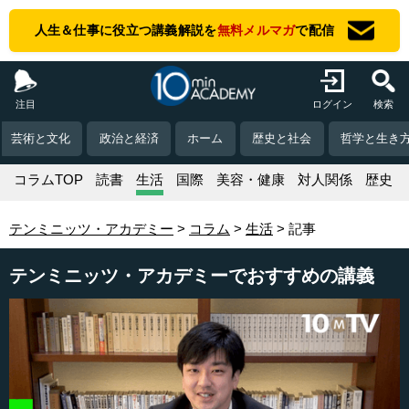
人生＆仕事に役立つ講義解説を
無料メルマガ
で配信
注目
ログイン
検索
芸術と文化
政治と経済
ホーム
歴史と社会
哲学と生き
コラムTOP
読書
生活
国際
美容・健康
対人関係
歴史
テンミニッツ・アカデミー
コラム
生活
記事
テンミニッツ・アカデミーでおすすめの講義