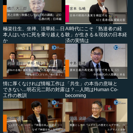
極楽往生、坐禅、法華経…日
AI時代にこそ「熟達者の経
本人はいかに死を乗り越える
験」が生きる＆現状の日本経
か
済の実情は
情に厚くなければ情報工作は
「共生」の本当の意味と
できない…明石元二郎の対露
は？…人間はHuman Co-
工作の教訓
becoming