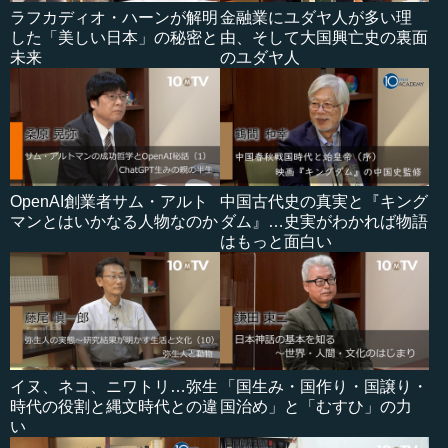
ラフカディオ・ハーンが解明
金融業にユダヤ人が多い理
した「美しい日本」の秘密と
由、そして大国興亡史の裏面
未来
のユダヤ人
OpenAI創業者サム・アルト
中国古代史の真実と『キング
マンとはいかなる人物なのか
ダム』…史実がわかれば物語
はもっと面白い
イヌ、ネコ、ニワトリ…弥生
「国生み・国作り・国譲り・
時代の役割と縄文時代との違
国治め」と「むすひ」の力
い