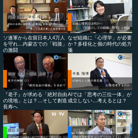
ソ連軍から在留日本人4万人
なぜ組織に「心理学」が必要
を守れ…内蒙古での「戦後」
か？多様化と個の時代の処方
の激闘
箋
『老子』が求める「絶対自由
AIでは「思考の三位一体」が
の境地」とは？…そして創造
成立しない…考えるとは？
長寿へ