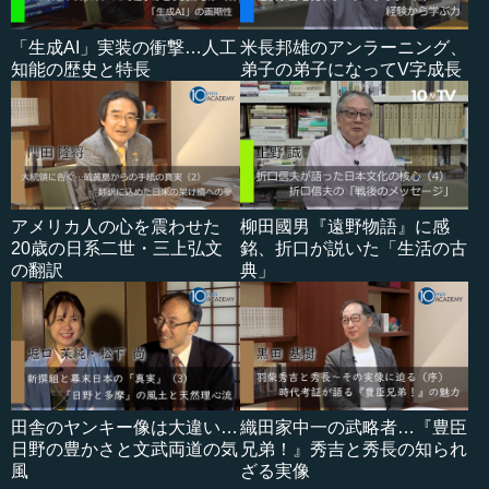
「生成AI」実装の衝撃…人工
米長邦雄のアンラーニング、
知能の歴史と特長
弟子の弟子になってV字成長
アメリカ人の心を震わせた
柳田國男『遠野物語』に感
20歳の日系二世・三上弘文
銘、折口が説いた「生活の古
の翻訳
典」
田舎のヤンキー像は大違い…
織田家中一の武略者…『豊臣
日野の豊かさと文武両道の気
兄弟！』秀吉と秀長の知られ
風
ざる実像