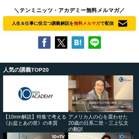
＼テンミニッツ・アカデミー無料メルマガ／
人生＆仕事に役立つ講義解説を
無料メルマガ
で配信
人気の講義TOP20
【10min解説】特集で考える
アメリカ人の心を震わせた
《お盆とあの世》の本質
20歳の日系二世・三上弘文
の翻訳