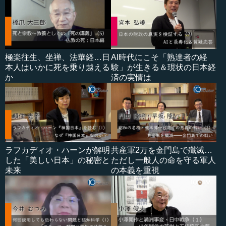
極楽往生、坐禅、法華経…日
AI時代にこそ「熟達者の経
本人はいかに死を乗り越える
験」が生きる＆現状の日本経
か
済の実情は
ラフカディオ・ハーンが解明
共産軍2万を金門島で殲滅…
した「美しい日本」の秘密と
ただし一般人の命を守る軍人
未来
の本義を重視