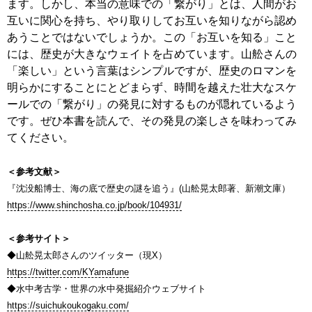
ます。しかし、本当の意味での「繋がり」とは、人間がお
互いに関心を持ち、やり取りしてお互いを知りながら認め
あうことではないでしょうか。この「お互いを知る」こと
には、歴史が大きなウェイトを占めています。山舩さんの
「楽しい」という言葉はシンプルですが、歴史のロマンを
明らかにすることにとどまらず、時間を越えた壮大なスケ
ールでの「繋がり」の発見に対するものが隠れているよう
です。ぜひ本書を読んで、その発見の楽しさを味わってみ
てください。
＜参考文献＞
『沈没船博士、海の底で歴史の謎を追う』(山舩晃太郎著、新潮文庫）
https://www.shinchosha.co.jp/book/104931/
＜参考サイト＞
◆山舩晃太郎さんのツイッター（現X）
https://twitter.com/KYamafune
◆水中考古学・世界の水中発掘紹介ウェブサイト
https://suichukoukogaku.com/