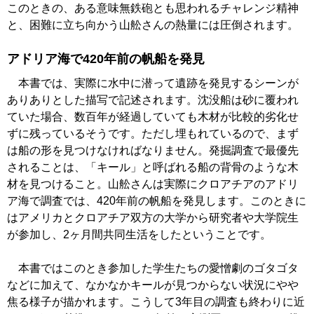
このときの、ある意味無鉄砲とも思われるチャレンジ精神
と、困難に立ち向かう山舩さんの熱量には圧倒されます。
アドリア海で420年前の帆船を発見
本書では、実際に水中に潜って遺跡を発見するシーンが
ありありとした描写で記述されます。沈没船は砂に覆われ
ていた場合、数百年が経過していても木材が比較的劣化せ
ずに残っているそうです。ただし埋もれているので、まず
は船の形を見つけなければなりません。発掘調査で最優先
されることは、「キール」と呼ばれる船の背骨のような木
材を見つけること。山舩さんは実際にクロアチアのアドリ
ア海で調査では、420年前の帆船を発見します。このときに
はアメリカとクロアチア双方の大学から研究者や大学院生
が参加し、2ヶ月間共同生活をしたということです。
本書ではこのとき参加した学生たちの愛憎劇のゴタゴタ
などに加えて、なかなかキールが見つからない状況にやや
焦る様子が描かれます。こうして3年目の調査も終わりに近