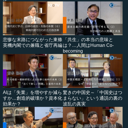
悲惨な末路につながった東條
「共生」の本当の意味と
英機内閣での兼職と省庁再編
は？…人間はHuman Co-
becoming
AIは「失業」を増やすか減ら
驚きの中国史～「中国史はつ
すか…創造的破壊か？資本化
まらない」という通説の裏の
効果か？
波乱の真実