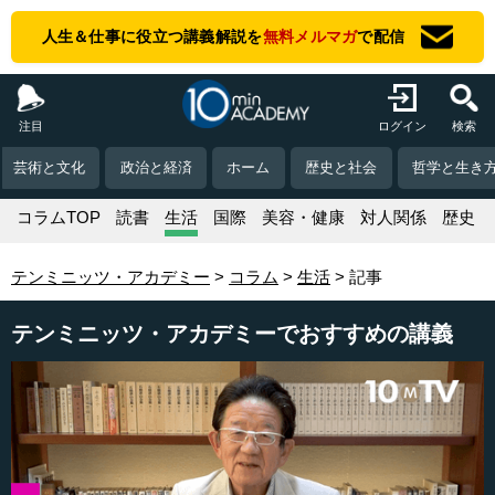
人生＆仕事に役立つ講義解説を
無料メルマガ
で配信
注目
ログイン
検索
芸術と文化
政治と経済
ホーム
歴史と社会
哲学と生き
コラムTOP
読書
生活
国際
美容・健康
対人関係
歴史
テンミニッツ・アカデミー
コラム
生活
記事
テンミニッツ・アカデミーでおすすめの講義