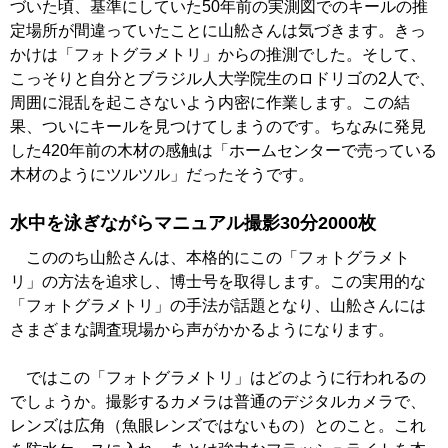
づいた頃、基準にしていた50年前の実測図でのキールの推
定場所が間違っていたことに山舩さんは気づきます。きっ
かけは「フォトグラメトリ」からの推測でした。そして、
こっそりと自分とブラジル人大学院生のロドリゴの2人で、
周囲に混乱を起こさないよう内密に作業します。この結
果、ついにキールを見つけてしまうのです。ちなみに発見
した420年前の木材の感触は「ホームセンターで売っている
木材のようにツルツル」だったそうです。
水中を泳ぎながらマニュアル撮影30分2000枚
こののち山舩さんは、本格的にこの「フォトグラメト
リ」の方法を追求し、博士号を取得します。この実用的な
「フォトグラメトリ」の手法が話題となり、山舩さんには
さまざまな調査現場から声がかかるようになります。
ではこの「フォトグラメトリ」はどのように行われるの
でしょうか。撮影するカメラは普通のデジタルカメラで、
レンズは広角（魚眼レンズではないもの）とのこと。これ