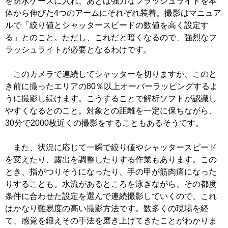
を防水ケースに入れ、あとは強力なフラッシュライトを本
体から伸びた4つのアームにそれぞれ装着。撮影はマニュア
ルで「絞り値とシャッタースピードの数値を高く設定す
る」とのこと。ただし、これだと暗くなるので、強烈なフ
ラッシュライトが必要となるわけです。
このカメラで連続してシャッターを切りますが、このと
き前に撮ったエリアの80％以上オーバーラッピングするよ
うに撮影し続けます。こうすることで解析ソフトが認識し
やすくなるとのこと。対象との距離を一定に保ちながら、
30分で2000枚近くの撮影をすることもあるそうです。
また、状況に応じて一瞬で絞り値やシャッタースピード
を変えたり、露出を調整したりする作業もあります。この
とき、指がつりそうになったり、手の甲が筋肉痛になった
りすることも。水流があるところを泳ぎながら、その都度
条件に合わせた設定を選んで連続撮影していくので、これ
はかなり難易度の高い撮影方法です。数多くの現場を経
て、感覚を鍛えその手法を磨き上げてきたことがわかりま