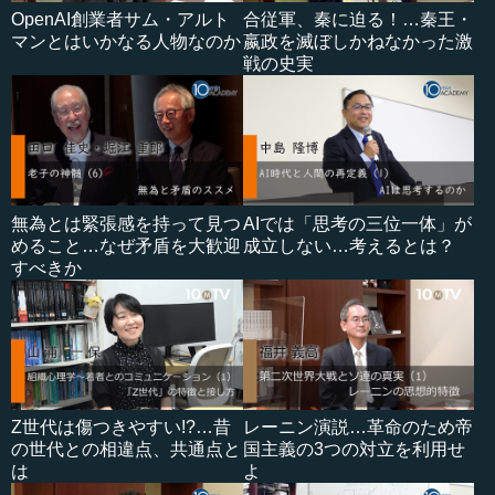
OpenAI創業者サム・アルト
合従軍、秦に迫る！…秦王・
マンとはいかなる人物なのか
嬴政を滅ぼしかねなかった激
戦の史実
無為とは緊張感を持って見つ
AIでは「思考の三位一体」が
めること…なぜ矛盾を大歓迎
成立しない…考えるとは？
すべきか
Z世代は傷つきやすい!?…昔
レーニン演説…革命のため帝
の世代との相違点、共通点と
国主義の3つの対立を利用せ
は
よ