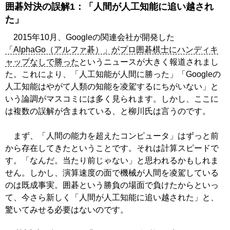
囲碁対決の誤解1：「人間が人工知能に追い越され
た」
2015年10月、Googleの関連会社が開発した
「AlphaGo（アルファ碁）」がプロ囲碁棋士にハンディキ
ャップなしで勝った
というニュースが大きく報道されまし
た。これにより、「人工知能が人間に勝った」「Googleの
人工知能はやがて人類の知能を凌駕するにちがいない」と
いう論調がマスコミには多く見られます。しかし、ここに
は複数の誤解が含まれている、と柳川氏は言うのです。
まず、「人間の能力を超えたコンピュータ」はずっと前
から存在してきたということです。それは計算スピードで
す。「なんだ。当たり前じゃない」と思われるかもしれま
せん。しかし、演算速度の面で機械が人間を凌駕している
のは既成事実。囲碁という勝負の場面で負けたからといっ
て、今さら新しく「人間が人工知能に追い越された」と、
驚いてみせる必要はないのです。