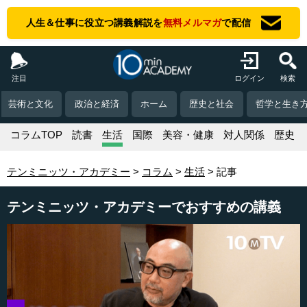
人生＆仕事に役立つ講義解説を
無料メルマガ
で配信
注目
ログイン
検索
芸術と文化
政治と経済
ホーム
歴史と社会
哲学と生き
コラムTOP
読書
生活
国際
美容・健康
対人関係
歴史
テンミニッツ・アカデミー
コラム
生活
記事
テンミニッツ・アカデミーでおすすめの講義