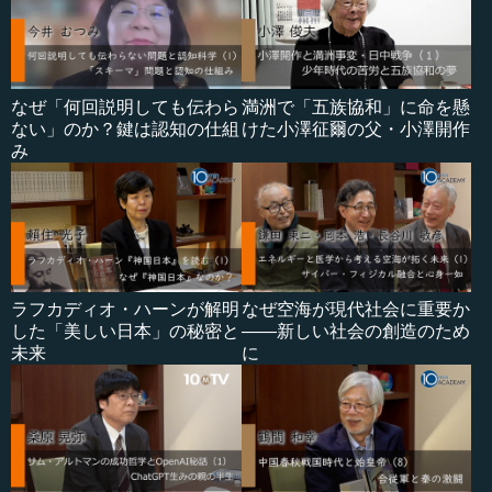
なぜ「何回説明しても伝わら
満洲で「五族協和」に命を懸
ない」のか？鍵は認知の仕組
けた小澤征爾の父・小澤開作
み
ラフカディオ・ハーンが解明
なぜ空海が現代社会に重要か
した「美しい日本」の秘密と
――新しい社会の創造のため
未来
に