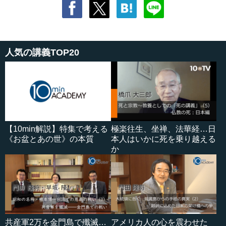
人気の講義TOP20
【10min解説】特集で考える
極楽往生、坐禅、法華経…日
《お盆とあの世》の本質
本人はいかに死を乗り越える
か
共産軍2万を金門島で殲滅…
アメリカ人の心を震わせた