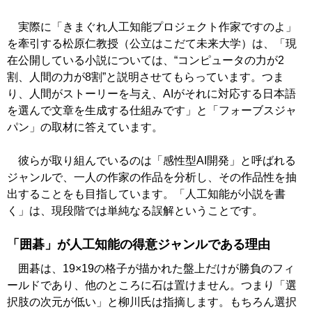
実際に「きまぐれ人工知能プロジェクト作家ですのよ」
を牽引する松原仁教授（公立はこだて未来大学）は、「現
在公開している小説については、“コンピュータの力が2
割、人間の力が8割”と説明させてもらっています。つま
り、人間がストーリーを与え、AIがそれに対応する日本語
を選んで文章を生成する仕組みです」と「フォーブスジャ
パン」の取材に答えています。
彼らが取り組んでいるのは「感性型AI開発」と呼ばれる
ジャンルで、一人の作家の作品を分析し、その作品性を抽
出することをも目指しています。「人工知能が小説を書
く」は、現段階では単純なる誤解ということです。
「囲碁」が人工知能の得意ジャンルである理由
囲碁は、19×19の格子が描かれた盤上だけが勝負のフィ
ールドであり、他のところに石は置けません。つまり「選
択肢の次元が低い」と柳川氏は指摘します。もちろん選択