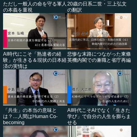
ただし一般人の命を守る軍人
20歳の日系二世・三上弘文
の本義を重視
の翻訳
AI時代にこそ「熟達者の経
悲惨な末路につながった東條
験」が生きる＆現状の日本経
英機内閣での兼職と省庁再編
済の実情は
「共生」の本当の意味と
AI時代こそAIでなく「生きた
は？…人間はHuman Co-
学び」で自分の人生を膨らま
becoming
せる