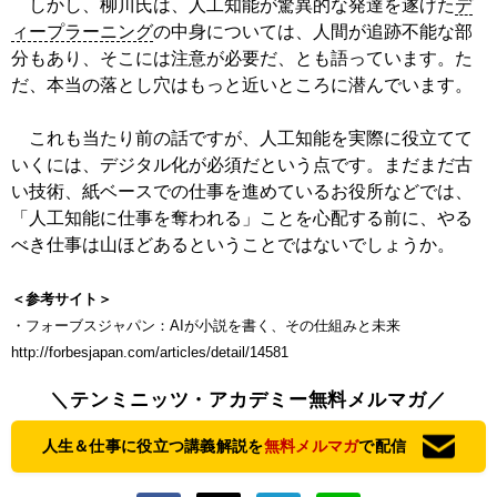
しかし、柳川氏は、人工知能が驚異的な発達を遂げた
デ
ィープラーニング
の中身については、人間が追跡不能な部
分もあり、そこには注意が必要だ、とも語っています。た
だ、本当の落とし穴はもっと近いところに潜んでいます。
これも当たり前の話ですが、人工知能を実際に役立てて
いくには、デジタル化が必須だという点です。まだまだ古
い技術、紙ベースでの仕事を進めているお役所などでは、
「人工知能に仕事を奪われる」ことを心配する前に、やる
べき仕事は山ほどあるということではないでしょうか。
＜参考サイト＞
・フォーブスジャパン：AIが小説を書く、その仕組みと未来
http://forbesjapan.com/articles/detail/14581
＼テンミニッツ・アカデミー無料メルマガ／
人生＆仕事に役立つ講義解説を
無料メルマガ
で配信