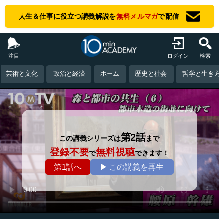
人生＆仕事に役立つ講義解説を
無料メルマガ
で配信
注目
ログイン
検索
芸術と文化
政治と経済
ホーム
歴史と社会
哲学と生き
第2話
この講義シリーズは
まで
登録不要
無料視聴
で
できます！
第1話へ
▶ この講義を再生