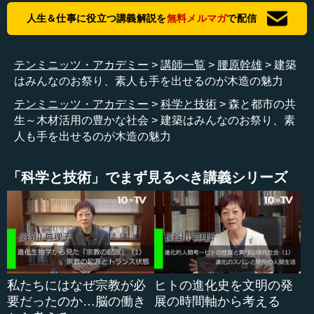
して使った場合、外に露出すると「雨掛かり」の高いハー
人生＆仕事に役立つ講義解説を
無料メルマガ
で配信
ドルがあるので、なかなか前面には出せない。でも、鉄筋
コンクリート造であれば、木は交換できる前提なので、見
えるようにできるということです。この辺りが技術のジレ
テンミニッツ・アカデミー
講師一覧
腰原幹雄
建築
ンマなのですが、将来的にはこういう建物も本当に木造で
はみんなのお祭り、素人も手を出せるのが木造の魅力
完成できるようになるかもしれません。
テンミニッツ・アカデミー
科学と技術
森と都市の共
生～木材活用の豊かな社会
建築はみんなのお祭り、素
今後問題になるのは、このような技術開発は案件、課題
人も手を出せるのが木造の魅力
がないと全く前に進めない点です。まさに「鶏が先か、卵
が先か」のようなものです。建てたいけれども「建てられ
る技術がないから、建てません」と言われてしまうのです
「科学と技術」でまず見るべき講義シリーズ
が、「建てたい」と言われないと、技術もなかなか進歩し
ないわけです。
日本初の本格的な木造オフィスは、誰が建ててくれるこ
とになるのでしょうか。こういう講演会などでお話しする
ときに私は必ず、「皆さん、ぜひ本社ビルを木造にしてく
ださい。今なら『日本初』という冠がいくらでもついてき
私たちにはなぜ宗教が必
ヒトの進化史を文明の発
ます」と言っています。ぜひやっていただきたいと思いま
要だったのか…脳の働き
展の時間軸から考える