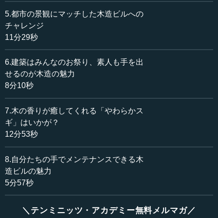
業施設です。
5.都市の景観にマッチした木造ビルへの
チャレンジ
建築家は、どういうわけか細い木をたくさん並べるのが
11分29秒
好きです。いろいろな都市部で木の外壁のビルの写真を撮
ると、大概似たような趣きになります。これは何かという
6.建築はみんなのお祭り、素人も手を出
と、町家の「千本格子」とか柱梁の線なのです。
せるのが木造の魅力
8分10秒
昔のような２階建てぐらいなら、傷んでも梯子を使えば
交換できますが、ここまで高い建物になると、上の方が腐
7.木の香りが癒してくれる「やわらかス
ってきたときにはどうやって交換するのかも考えなければ
ギ」はいかが？
いけない。残念ながら、今のところは、まだその技術が確
12分53秒
立されていません。
8.自分たちの手でメンテナンスできる木
●技術を開発するには案件が必要というジレンマ
造ビルの魅力
5分57秒
ここに４枚写真があります。木がたくさん見えている左
側の２枚は木造ではなくて、木の見えない右側の２枚が木
＼テンミニッツ・アカデミー無料メルマガ／
造の建物です。なぜこうなるのかというと、木を構造材と