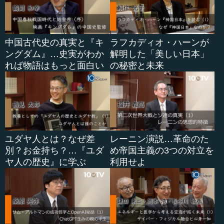
中国古代史の真実と『キ
ラフカディオ・ハーンが
ングダム』…史実がわか
解明した「美しい日本」
れば物語はもっと面白い
の秘密と未来
ユダヤ人とは？なぜ差
レーニン演説…革命のた
別？お金持ち？…『ユダ
め帝国主義の3つの対立を
ヤ人の歴史』に学ぶ
利用せよ