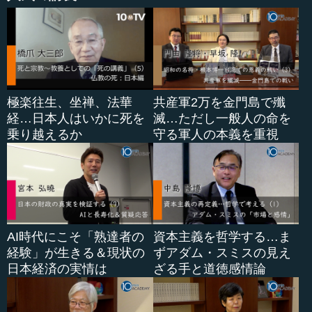
極楽往生、坐禅、法華
共産軍2万を金門島で殲
経…日本人はいかに死を
滅…ただし一般人の命を
乗り越えるか
守る軍人の本義を重視
AI時代にこそ「熟達者の
資本主義を哲学する…ま
経験」が生きる＆現状の
ずアダム・スミスの見え
日本経済の実情は
ざる手と道徳感情論