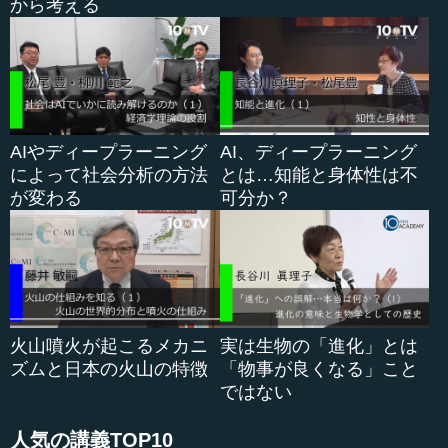
す。
から考える
●「木の風景」を伝えるイベントは都会の中心で
私たちの活動では、「風景...
AIやディープラーニング
AI、ディープラーニング
によって社会分析の方法
とは…知能と身体性は不
が変わる
可分か？
火山噴火が起こるメカニ
実は生物の「進化」とは
ズムと日本の火山の特徴
「物事が良くなる」こと
ではない
人気の講義TOP10