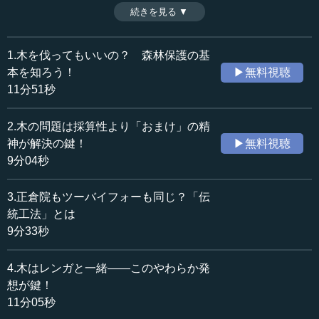
ろう。東京大学生産技術研究所教授・腰原幹雄氏に、都市
続きを見る ▼
時間：8分10秒
木造を啓蒙活動の側面から語っていただく。（２０１５年
収録日：2015年11月19日
１１月１９日開催日本ビジネス協会ＪＢＣインタラクティ
追加日：2016年5月12日
ブセミナー「森と都市の共生～都市木造の役割」より、全
1.木を伐ってもいいの？ 森林保護の基
カテゴリー：
８話中第６話）
本を知ろう！
▶無料視聴
社会・福祉
都市・地方・インフラ
11分51秒
環境・資源
資源・リサイクル
2.木の問題は採算性より「おまけ」の精
≪全文≫
神が解決の鍵！
▶無料視聴
●木造の魅力を引き出す技術と「木」の外壁
9分04秒
現在の都市木造技術はまだ「竪穴式住居」状態で模索中
3.正倉院もツーバイフォーも同じ？「伝
ですが、一歩先にある魅力の部分も足さなければなりませ
統工法」とは
ん。では、どんな外観をしていたら格好がいいのだろうと
9分33秒
考え始めると、実は少しずつですが、もう出てきていま
す。
4.木はレンガと一緒――このやわらか発
想が鍵！
都市の中で、建物自体は木造でなくても、木の外壁を使
11分05秒
おうという動きが出始めているのです。例えば浅草の観光
センターもそうですし、こちらは表参道の交差点にある商