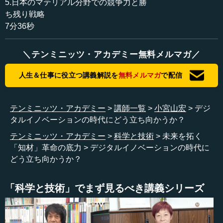
5.日本のマテリアル分野での競争力と勝
か、という点についてです。順次議論させていただければ
ち残り戦略
と思いますので、よろしくお願いします。
7分36秒
では早速ですが、現在はデジタルイノベーション時代と
＼テンミニッツ・アカデミー無料メルマガ／
いわれていて、「アトムからビットへ」という言い方も、
よくされます。でもやはりわれわれは、再びアトムに注目
人生＆仕事に役立つ講義解説を
無料メルマガ
で配信
しないと、次のステージにはどうしても行けないという仮
説を持っています。その点について、まず率直なご感想を
おうかがいできればと思います。岸先生、いかがでしょう
テンミニッツ・アカデミー
講師一覧
小宮山宏
デジ
か。
タルイノベーションの時代にどう立ち向かうか？
テンミニッツ・アカデミー
科学と技術
未来を拓く
●MGIのアメリカに、日本は遅れを取っていない
「知材」革命の底力
デジタルイノベーションの時代に
どう立ち向かうか？
岸 先のお話（「マテリアル革命」シリーズ）で少し時間
を超過してしまったようなので、簡潔にいきたいと思いま
「科学と技術」でまず見るべき講義シリーズ
す。その中では、「マテリアルズインテグレーション
（MI）」はまさに材料開発にビットを導入しないといけな
いという話をさせていただきました。