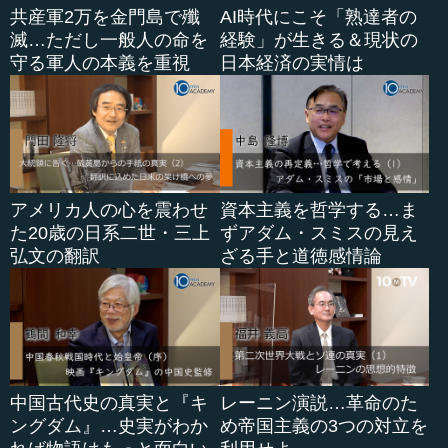
共産軍2万を金門島で殲
AI時代にこそ「熟達者の
滅…ただし一般人の命を
経験」が生きる＆現状の
守る軍人の本義を重視
日本経済の実情は
アメリカ人の心を震わせ
資本主義を哲学する…ま
た20歳の日系二世・三上
ずアダム・スミスの見え
弘文の翻訳
ざる手と道徳感情論
中国古代史の真実と『キ
レーニン演説…革命のた
ングダム』…史実がわか
め帝国主義の3つの対立を