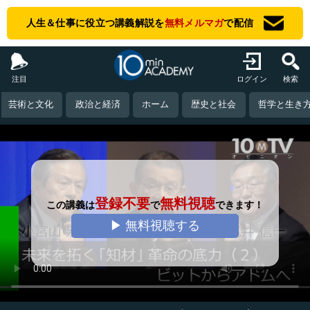
人生＆仕事に役立つ講義解説を
無料メルマガ
で配信
注目
ログイン
検索
芸術と文化
政治と経済
ホーム
歴史と社会
哲学と生き
登録不要
無料視聴
この講義は
で
できます！
▶ 無料視聴する