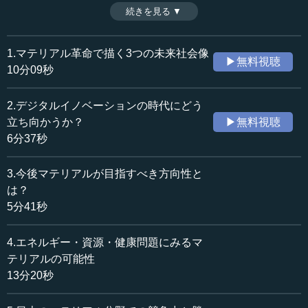
理事の亀井信一氏による「マテリアル革命」に関する鼎
続きを見る ▼
時間：6分37秒
談。第一のテーマには、デジタルイノベーションとの関係
収録日：2017年11月30日
が挙げられた。（2017年11月30日開催三菱総研フォーラム
追加日：2018年4月14日
2017鼎談「マテリアル革命」より、全5話中第2話）
1.マテリアル革命で描く3つの未来社会像
▶無料視聴
カテゴリー：
10分09秒
環境・資源
資源・リサイクル
2.デジタルイノベーションの時代にどう
≪全文≫
立ち向かうか？
▶無料視聴
●デジタルイノベーションの時代にどう立ち向かうか
6分37秒
亀井 今日お見えの岸先生に小宮山理事長も交えて、限ら
3.今後マテリアルが目指すべき方向性と
れた時間ではありますが、五つのポイントに関する鼎談と
は？
して議論させていただきたいと思います。
5分41秒
一つ目は、デジタルイノベーションとの関係についてで
4.エネルギー・資源・健康問題にみるマ
す。二つ目に、マテリアルへの期待はどうあるべきか。三
テリアルの可能性
つ目に、マテリアルがリードする社会課題の解決はどうい
う姿になるのか。最後の二つで現実的な話に入り、四つ目
13分20秒
が日本におけるマテリアルの競争力をわれわれはどう見れ
ばいいのか。最後に、日本の勝ち残り戦略はどうあるべき