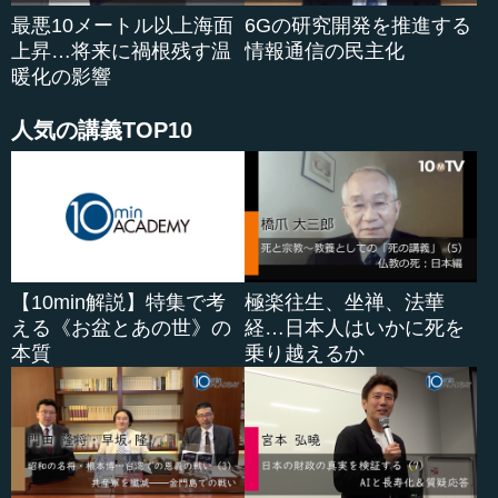
野について、構造化された話をいただいたということで、
最悪10メートル以上海面
6Gの研究開発を推進する
いわば目次をほとんどお話しいただいたことになり、大変
上昇…将来に禍根残す温
情報通信の民主化
勉強になりました。どうもありがとうございました。
暖化の影響
今の「ビットからアト...
人気の講義TOP10
【10min解説】特集で考
極楽往生、坐禅、法華
える《お盆とあの世》の
経…日本人はいかに死を
本質
乗り越えるか