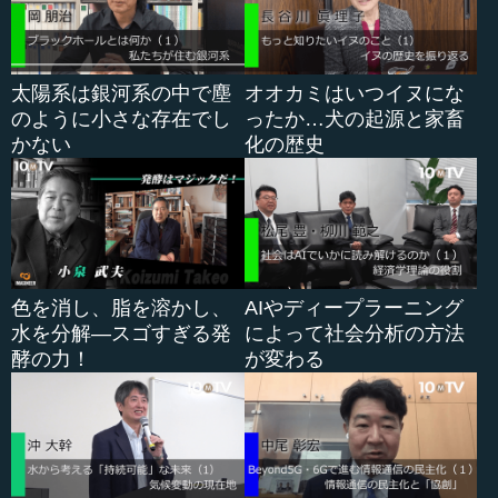
悔しいのは、2011年にバラク・オバマ大統領（当時）が
「マテリアル・ゲノム・イニシアティブ（MGI）」という
声明を発したことで代表されるように、いろいろなキーワ
太陽系は銀河系の中で塵
オオカミはいつイヌにな
ードに関するイニシアティブがアメリカから出てくること
のように小さな存在でし
ったか…犬の起源と家畜
です。日本がそうそう遅れを取っているわけではないので
かない
化の歴史
すが、非常に悔しい思いをしています。
「ビットからアトムへ」の流れに関して、大事なところ
は自身の講演の話の中でお話ししましたが、そこが気にな
っていることですので、付け加えておきたいと思います。
色を消し、脂を溶かし、
AIやディープラーニング
水を分解―スゴすぎる発
によって社会分析の方法
●アトムにビットを掛け合わせる3Dプリンターの可
酵の力！
が変わる
能性
亀井 小宮山先生どうですか。
小宮山 まず、岸先生にお礼を申し上げます。大変広い分