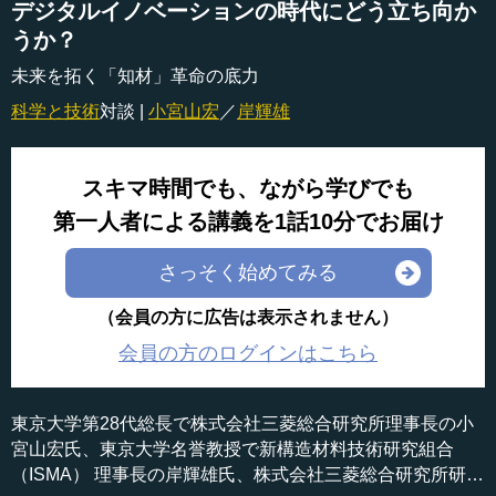
デジタルイノベーションの時代にどう立ち向か
うか？
未来を拓く「知材」革命の底力
科学と技術
対談 |
小宮山宏
／
岸輝雄
スキマ時間でも、ながら学びでも
第一人者による講義を1話10分でお届け
さっそく始めてみる
（会員の方に広告は表示されません）
会員の方のログインはこちら
東京大学第28代総長で株式会社三菱総合研究所理事長の小
宮山宏氏、東京大学名誉教授で新構造材料技術研究組合
（ISMA） 理事長の岸輝雄氏、株式会社三菱総合研究所研究