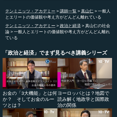
くても相手が困っていることが分かったら、その人のため
に何かすることが人脈を築くうえで重要です。
テンミニッツ・アカデミー
講師一覧
真山仁
一般人
とエリートの価値観や考え方がどんどん離れている
疎遠になるかどうかは、人脈づくりとあまり関係があり
ません。たとえ毎月、あるいは毎晩一緒に飲みに行ってい
テンミニッツ・アカデミー
政治と経済
真山仁の社会
る人でも裏切ることはありますから。コミュニケーション
論
一般人とエリートの価値観や考え方がどんどん離れ
のタイミングと、その人と一緒にいるとき、いかに誠心誠
ている
意を尽くすかということです。その人が「本当にあなたに
助けてほしいんだ」と言える関係かどうかが肝です。
「政治と経済」でまず見るべき講義シリーズ
一方で今の人たちには、自動販売機のように100円、1万
円、10万円といったボタンを押したら人脈が出てくるよう
に考えているところがあるのです。だから若い人には、
「大事な人とは酒飲んで10年ぐらい付き合え」と言ってい
ます。ただ、それが明日からすぐプラスに働くわけではあ
りませんが。
お金の「3大機能」とは何
ヨーロッパとは？地図で
か？ そしてお金のルー
読み解く地政学と国際政
ツとは？
治の関係
●エリートと非エリートの間で分断が起きている