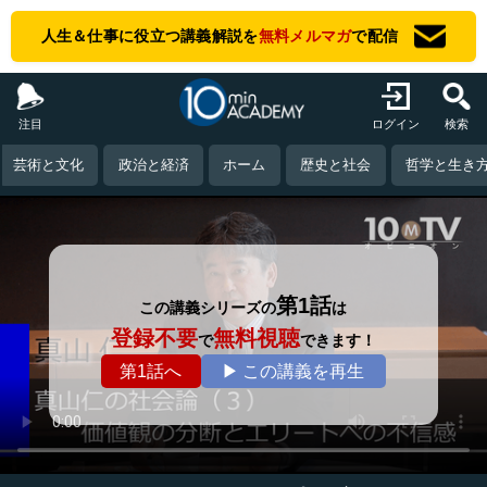
人生＆仕事に役立つ講義解説を
無料メルマガ
で配信
注目
ログイン
検索
芸術と文化
政治と経済
ホーム
歴史と社会
哲学と生き
第1話
この講義シリーズの
は
登録不要
無料視聴
で
できます！
第1話へ
▶ この講義を再生