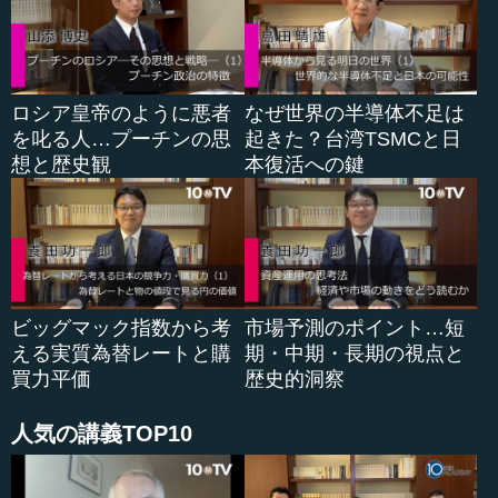
―― こうした感覚の違いをコミュニケーションという面
から考えると、日本語が2つになってしまったという言い方
もできますが…。
ロシア皇帝のように悪者
なぜ世界の半導体不足は
真山 日本語が2つになっている最大の理由は、エリートが
を叱る人…プーチンの思
起きた？台湾TSMCと日
頭で先に結論を出してしまうところにあるでしょう。大事
想と歴史観
本復活への鍵
なのはプロセスなのです。でも、「なぜこれが要るのか分
かるだろう」とエリートに言われた瞬間に、「分かりませ
ん」と言える人は少ない。「分かりません」というのは、
「聞く気がありません」と同じだと思われてしまうかもし
れないからです。つまり、ひとつのことを共通認識として
持って協働していきたい場合に、結果から話す人と出発点
から始めたい人がいて、両者は互いの人生観（価値観）が
ビッグマック指数から考
市場予測のポイント…短
違うため簡単には折り合わないということです。
える実質為替レートと購
期・中期・長期の視点と
買力平価
歴史的洞察
それで、例えば「今こういうことが起きています。なの
で、あなたの立場からすると、こういうふうにして、ここ
人気の講義TOP10
に行かなきゃいけないんですよ。でも、その過程にはいろ
いろと嫌なこともあるでしょう。だから、われわ...