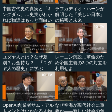
中国古代史の真実と『キ
ラフカディオ・ハーンが
ングダム』…史実がわか
解明した「美しい日本」
れば物語はもっと面白い
の秘密と未来
ユダヤ人とは？なぜ差
レーニン演説…革命のた
別？お金持ち？…『ユダ
め帝国主義の3つの対立を
ヤ人の歴史』に学ぶ
利用せよ
OpenAI創業者サム・アル
なぜ空海が現代社会に重
トマンとはいかなる人物
要か――新しい社会の創