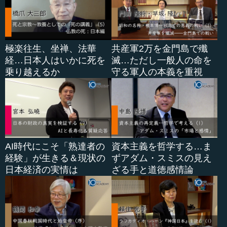
極楽往生、坐禅、法華
共産軍2万を金門島で殲
経…日本人はいかに死を
滅…ただし一般人の命を
乗り越えるか
守る軍人の本義を重視
AI時代にこそ「熟達者の
資本主義を哲学する…ま
経験」が生きる＆現状の
ずアダム・スミスの見え
日本経済の実情は
ざる手と道徳感情論