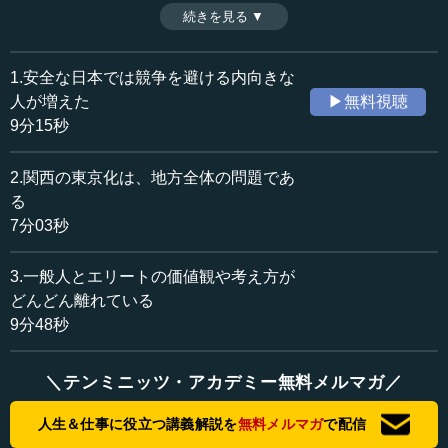
家・真山仁氏が論じる。（全3話中第3話）
続きを見る ▼
時間：9分48秒
収録日：2018年4月10日
追加日：2018年8月9日
1.安全な日本では競争を避ける内向きな
カテゴリー：
人が増えた
▶無料視聴
社会・福祉
社会・福祉一般
9分15秒
≪全文≫
2.関西の東京化は、地方全体の問題であ
●人脈をつくるためには、明日プラスに働かないこと
る
も重要だ
7分03秒
―― 東大生との勉強会で、真山さんが話しているコミュ
3.一般人とエリートの価値観や考え方が
ニケーションの方法についてお聞かせください。
どんどん離れている
9分48秒
真山 「人脈はどうやってつくるのですか」という質問を
されることがありますが、人脈を作ろうとして、簡単に次
の日すぐできたら誰も困りません。長い時間をかけて、お
＼テンミニッツ・アカデミー無料メルマガ／
互いに山あり谷ありの中、相手が谷のときには自分はちゃ
人生＆仕事に役立つ講義解説を
無料メルマガ
で配信
んと近くにいるぞ、ということを伝え、たとえ自分が忙し