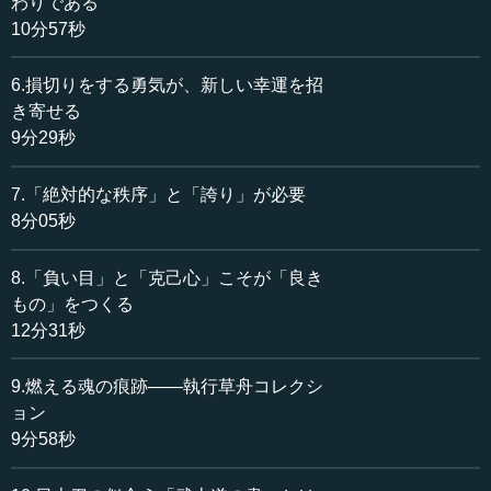
わりである
せん。ただ自分の死ぬ時期がわかって、「明日死ぬよ」と
10分57秒
いろいろな知り合いにいって死にたいと思っています。
6.損切りをする勇気が、新しい幸運を招
僕が尊敬している白隠禅師という禅の巨匠について、実
き寄せる
話として伝わっている話があります。死ぬ三日前に白隠禅
9分29秒
師のいる松蔭寺に、かかりつけの医者が来たときです。
「和尚さんは相変わらず元気そうですね」と声を掛ける
7.「絶対的な秩序」と「誇り」が必要
と、白隠が「ふざけるな、このヤブ医者」といったので
8分05秒
す。「俺は今から三日後に死ぬんだ。三日後に死ぬ人間の
生命エネルギーもわからないのでは、おまえは医者として
全然ダメだ」ということをいったという話が文献に残って
8.「負い目」と「克己心」こそが「良き
います。
もの」をつくる
12分31秒
白隠や山岡鉄舟のような一頭地を抜いた人、少なくとも
大正時代や明治時代までは、みんなそうです。全員、自分
9.燃える魂の痕跡――執行草舟コレクシ
の死ぬ時期がわかっています。「では死ぬ時期がわかると
ョン
は何だろう」と僕はずっと考えてきました。結局、死ぬ時
9分58秒
期がわかるというのは、自分を一切ごまかさなかった人間
なのです。