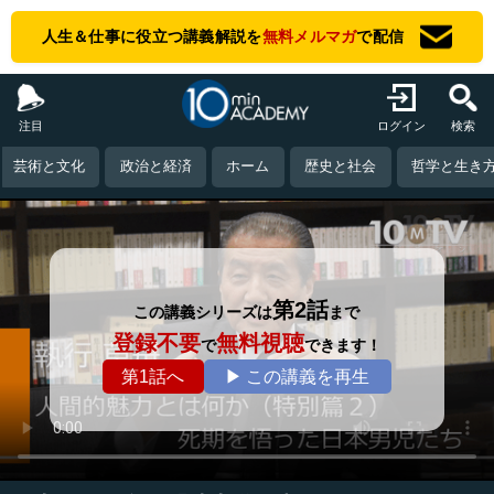
人生＆仕事に役立つ講義解説を
無料メルマガ
で配信
注目
ログイン
検索
芸術と文化
政治と経済
ホーム
歴史と社会
哲学と生き
第2話
この講義シリーズは
まで
登録不要
無料視聴
で
できます！
第1話へ
▶ この講義を再生