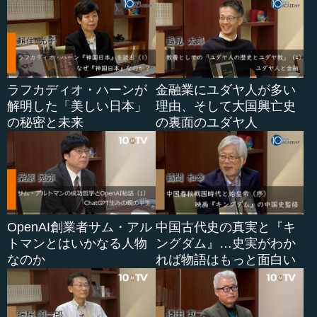
ラフカディオ・ハーンが
金融業にユダヤ人が多い
解明した「美しい日本」
理由、そして大国興亡史
の秘密と未来
の裏面のユダヤ人
OpenAI創業者サム・アル
中国古代史の真実と『キ
トマンとはいかなる人物
ングダム』…史実がわか
なのか
れば物語はもっと面白い