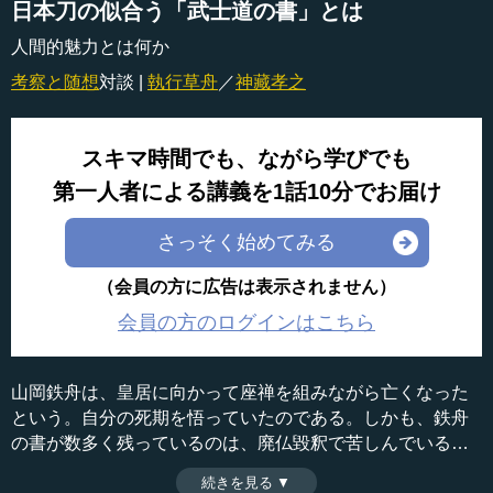
日本刀の似合う「武士道の書」とは
人間的魅力とは何か
考察と随想
対談 |
執行草舟
／
神藏孝之
スキマ時間でも、ながら学びでも
第一人者による講義を1話10分でお届け
さっそく始めてみる
（会員の方に広告は表示されません）
会員の方のログインはこちら
山岡鉄舟は、皇居に向かって座禅を組みながら亡くなった
という。自分の死期を悟っていたのである。しかも、鉄舟
の書が数多く残っているのは、廃仏毀釈で苦しんでいる仏
教寺院を救うために、書を売ったお金を充てていたからで
続きを見る ▼
時間：8分16秒