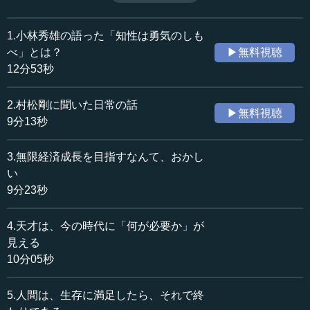
あった。そのように崇高な武士の魂が、たしかに鉄舟の書
収録日：2019年4月5日
からは伝わってくるのである。（全4話中第2話）
追加日：2019年7月26日
※インタビュアー：神藏孝之（10MTVオピニオン論説主
1.小林秀雄の語った「知性は勇気のしも
カテゴリー：
幹）
べ」とは？
▶無料視聴
哲学・思想
思想・随想
12分53秒
≪全文≫
2.村松剛に聞いた日常の話
▶無料視聴
●日本男児は死期がわかる
9分13秒
執行 有名な話なので知っていると思いますが、山岡鉄舟
3.無限経済成長を目指すなんて、おかし
は死ぬときは皇居のほうを向いていました。52歳で死ぬの
い
ですが、座禅を組んだまま絶命していったのですから。今
9分23秒
の人は爪の垢を煎じて飲まなければダメです。
4.天才は、今の時代に「何が必要か」が
――すごいですね。
見える
執行 あの頃の人を見ていて一番すごいと思うのは、山岡
10分05秒
鉄舟だけでなく、自分が死ぬ時期をみんなわかっていたこ
とです。そうした人生、生き方に憧れます。僕もそうなる
5.人間は、生存に満足したら、それで終
つもりでいますが、実際にできるかどうかはまだわかりま