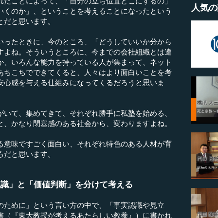
れたことによって、「自分の立ち位置どこにするの」
人気の
いくのか」、ということを考えることになったという
とだと思います。
ったときに、今のところ、「どうしていいか分から
すよね。そういうところに、今までの会社組織とは違
か、いろんな能力を持っている人が集まって、ネット
あちこちでできてくると、人々はより面白いことを考
安心感を与える仕組みになってくるだろうと思いま
がいて、集めてきて、それぞれ勝手に私塾を始める、
と、かなり閉塞感のある社会から、変わりますよね。
る意味ですごく面白い、それぞれ特色のある人材が育
ろだと思います。
認識」と「価値判断」を分けて考える
のために」という言い方の中で、「事実認識や見立
書（『東大教授が考えるあたらしい教養』）に書かれ