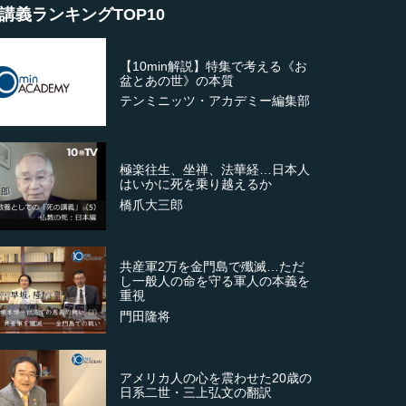
講義ランキングTOP10
【10min解説】特集で考える《お
盆とあの世》の本質
テンミニッツ・アカデミー編集部
極楽往生、坐禅、法華経…日本人
はいかに死を乗り越えるか
橋爪大三郎
共産軍2万を金門島で殲滅…ただ
し一般人の命を守る軍人の本義を
重視
門田隆将
アメリカ人の心を震わせた20歳の
日系二世・三上弘文の翻訳