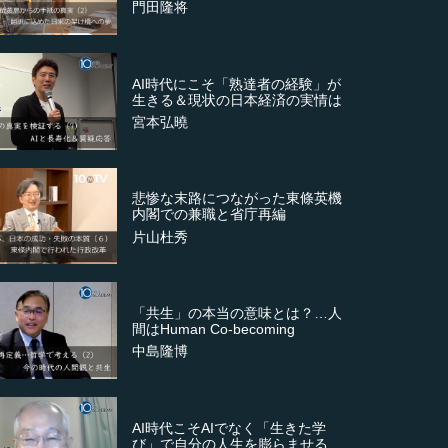
門田隆将
AI時代にこそ「熟達者の経験」が
生きる＆現状の日本経済の実情は
宮本弘曉
悲惨な末路につながった東條英機
内閣での兼職と省庁再編
片山杜秀
「共生」の本当の意味とは？…人
間はHuman Co-becoming
中島隆博
AI時代こそAIでなく「生きた学
び」で自分の人生を膨らませる