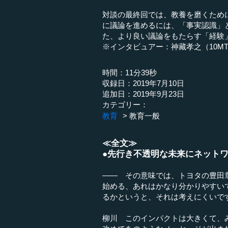
対談の最終回では、教養を磨くため
に議論を進めるには、「事実認識」
た、より良い議論をもたらす「経験
※インタビュアー：神藏孝之（10M
時間：11分39秒
収録日：2019年7月10日
追加日：2019年9月23日
カテゴリー：
教育
教育一般
≪全文≫
●先行き不透明な未来にネット
―― その意味では、トヨタの豊田
始める、あれはかなり分かりやすい
るかというと、それは考えにくいで
柳川 このインパクトは大きくて、