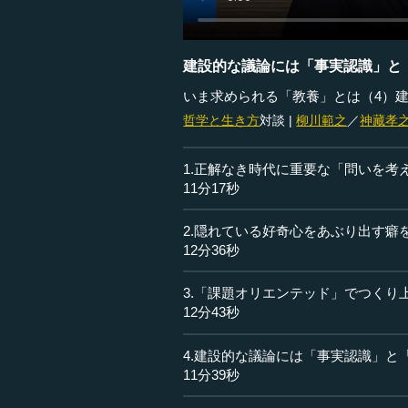
建設的な議論には「事実認識」と
いま求められる「教養」とは（4）
哲学と生き方
対談 |
柳川範之
／
神藏孝
1.正解なき時代に重要な「問いを考
11分17秒
2.隠れている好奇心をあぶり出す癖
12分36秒
3.「課題オリエンテッド」でつくり
12分43秒
4.建設的な議論には「事実認識」と
11分39秒