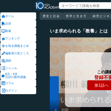
ホーム
歴史と社会
哲学と生き方
経営ビジネ
注目
いま求められる「教養」とは
新着
ランキング
を知る講義まとめ
編集長の見どころ
講師
ジャンル
この講
8月・9月
登録不
注目の新作講義
コラム
第1話へ
ログイン