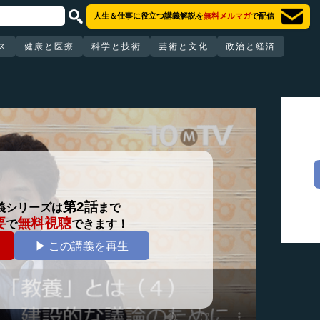
人生＆仕事に役立つ講義解説を
無料メルマガ
で配信
ス
健康と医療
科学と技術
芸術と文化
政治と経済
第2話
義シリーズは
まで
要
無料視聴
で
できます！
▶ この講義を再生