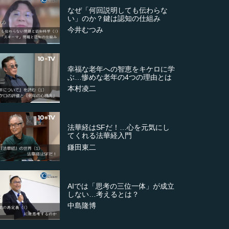
なぜ「何回説明しても伝わらな
い」のか？鍵は認知の仕組み
今井むつみ
幸福な老年への智恵をキケロに学
ぶ…惨めな老年の4つの理由とは
本村凌二
法華経はSFだ！…心を元気にし
てくれる法華経入門
鎌田東二
AIでは「思考の三位一体」が成立
しない…考えるとは？
中島隆博