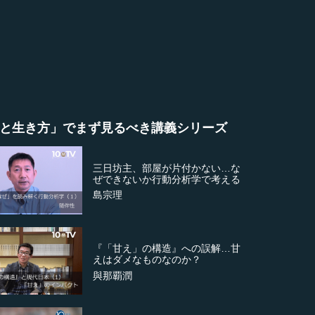
と生き方」でまず見るべき講義シリーズ
三日坊主、部屋が片付かない…な
ぜできないか行動分析学で考える
島宗理
『「甘え」の構造』への誤解…甘
えはダメなものなのか？
與那覇潤