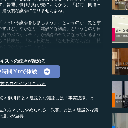
す。普通、価値判断が先にいくから、「お前、間違っ
、建設的な議論になりませんよね。
「いろいろ議論をしましょう」、というのが、割と学
ですけど、なかなか「建設的な議論」というものが日
判断のぶつかり合い」が議論の全てになっているよう
ちに賛成だ」「私は反対だ」「なぜ反対なんだ」「賛
ぶつかり合っていると...
テキストの続きが読める
2時間￥0で体験
の方のログインはこちら
覧
柳川範之
建設的な議論には「事実認識」と
生き方
いま求められる「教養」とは
建設的な議
の違いが重要