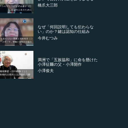
橋爪大三郎
なぜ「何回説明しても伝わらな
い」のか？鍵は認知の仕組み
今井むつみ
満洲で「五族協和」に命を懸けた
小澤征爾の父・小澤開作
小澤俊夫