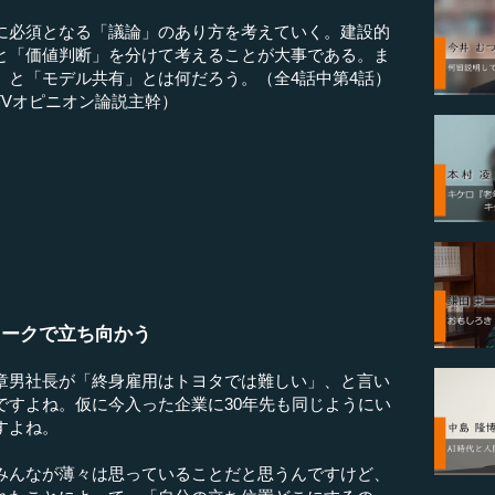
に必須となる「議論」のあり方を考えていく。建設的
と「価値判断」を分けて考えることが大事である。ま
」と「モデル共有」とは何だろう。（全4話中第4話）
TVオピニオン論説主幹）
ワークで立ち向かう
章男社長が「終身雇用はトヨタでは難しい」、と言い
ですよね。仮に今入った企業に30年先も同じようにい
すよね。
みんなが薄々は思っていることだと思うんですけど、