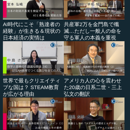
AI時代にこそ「熟達者の
共産軍2万を金門島で殲
経験」が生きる＆現状の
滅…ただし一般人の命を
日本経済の実情は
守る軍人の本義を重視
世界で最もクリエイティ
アメリカ人の心を震わせ
ブな国は？ STEAM教育
た20歳の日系二世・三上
が広がる理由
弘文の翻訳