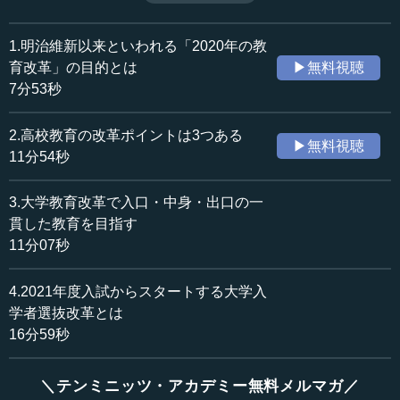
立が目指されている。（全4話中第2話）
収録日：2019年10月28日
追加日：2019年12月6日
1.明治維新以来といわれる「2020年の教
カテゴリー：
育改革」の目的とは
▶無料視聴
教育
教育改革
7分53秒
≪全文≫
2.高校教育の改革ポイントは3つある
▶無料視聴
●高校における教育改革のポイントは3点ある
11分54秒
今回の教育改革である高大接続改革は、3つのパートで成
3.大学教育改革で入口・中身・出口の一
り立っています。１つ目が、高等教育の改革、2つ目が大学
貫した教育を目指す
教育の改革、そして3つ目がそれをつなぐ入学者選抜の改革
11分07秒
です。
4.2021年度入試からスタートする大学入
まずは、高校教育の改革から見ていきたいと思います。
学者選抜改革とは
次期学習指導要領の改訂の方向性についてです。
16分59秒
高校における教育改革のポイントは3点あります。１つ目
は、教育課程を見直して高校の学習指導要領を改訂すると
＼テンミニッツ・アカデミー無料メルマガ／
いうことです。これは2022年度から始まります。新しい時