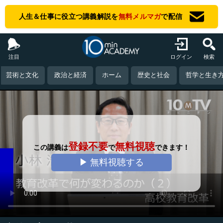
人生＆仕事に役立つ講義解説を
無料メルマガ
で配信
注目
ログイン
検索
芸術と文化
政治と経済
ホーム
歴史と社会
哲学と生き
登録不要
無料視聴
この講義は
で
できます！
▶ 無料視聴する