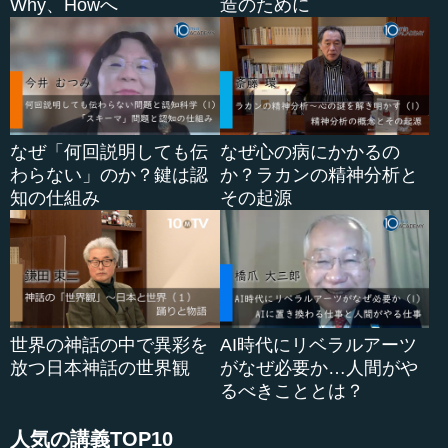
Why、Howへ
造のために
導要領の改訂ですが、これまでは「何を学ぶか」いうとこ
ろに重点が置かれていました。今回の学習指導要領改訂の
ポイントは、「何ができるようになるのか」ということで
す。つまり、新しい時代に必要な資質・能力が見直され、
「学力の3要素」をどのように育成し、身につけていくかが
重要になってくるのです。これは日本だけではなく、
なぜ「何回説明しても伝
なぜ心の病にかかるの
OECDなどの世界でも、「21世紀型のスキル」「21世紀型
わらない」のか？鍵は認
か？ラカンの精神分析と
のコンピテンシー」として、資質・能力の見直しが行われ
知の仕組み
その起源
ています。
その次に「何を学ぶか」ということで、このような資
質・能力を身につけるために、どのように教科・科目を見
直していくかが検討されています。そして3つ目は、「どの
ように学ぶか」ということで、アクティブラーニングの視...
世界の神話の中で異彩を
AI時代にリベラルアーツ
放つ日本神話の世界観
がなぜ必要か…人間がや
るべきこととは？
人気の講義TOP10