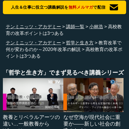
代に必要となる資質能力の育成を目指して、必修科目等の
人生＆仕事に役立つ講義解説を
無料メルマガ
で配信
見直しが行われます。2つ目は、学習指導方法の改善と教員
の指導力の向上です。「学力の3要素」を育成するために、
先生方の教え方も変わってくるということが言われていま
テンミニッツ・アカデミー
講師一覧
小林浩
高校教
す。3つ目は、多面的な評価の充実です。「学力の3要素」
育の改革ポイントは3つある
を育成するためには、その学んだことを評価する方法も変
テンミニッツ・アカデミー
哲学と生き方
教育改革で
えていかなければなりません。そのため、調査書等の見直
何が変わるのか～2020年改革の解説
高校教育の改革ポ
しが求められています。
イントは3つある
これが全体像です。1つ目が教育課程の見直し、2つ目が
学習指導方法の改善と教員の指導力向上、3つ目が多面的な
「哲学と生き方」でまず見るべき講義シリーズ
評価の推進です。この3点についてご説明したいと思いま
す。主に1と3を中心にお話しします。
●教育課程改革の中核には「学力の3要素」の育成が
ある
教養とリベラルアーツの
なぜ空海が現代社会に重
違い…一般教養から
要か――新しい社会の創
まず1番目の、教育課程の見直しです。次の高校の学習指