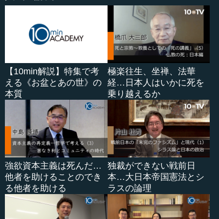
【10min解説】特集で考
極楽往生、坐禅、法華
える《お盆とあの世》の
経…日本人はいかに死を
本質
乗り越えるか
強欲資本主義は死んだ…
独裁ができない戦前日
他者を助けることのでき
本…大日本帝国憲法とシ
る他者を助ける
ラスの論理