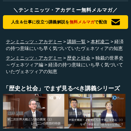
本村 日本の今の政治というのは、全て選挙で選ばれるた
＼テンミニッツ・アカデミー無料メルマガ／
めにあって、選挙が終われば何も関係ないというような変
な方向に行っているのではないかと思うのです。そういう
人生＆仕事に役立つ講義解説を
無料メルマガ
で配信
人たちを見ていると、そのように私には見えてしまいま
す。
テンミニッツ・アカデミー
講師一覧
本村凌二
経済
―― そうですね。選挙に勝てばいいみたいなところはあ
の持つ意味にいち早く気づいていたヴェネツィアの知恵
るかもしれませんね。
テンミニッツ・アカデミー
歴史と社会
独裁の世界史
～ヴェネツィア編
経済の持つ意味にいち早く気づいて
本村 世襲であれば、そういう弊害には陥らないのではな
いたヴェネツィアの知恵
いか。もちろん他の要因が出てくるかもしれません。少な
くとも国政に行うのにふさわしいだけの資産や見識を維持
していくにはどうしたらいいか、ということは課題として
「歴史と社会」でまず見るべき講義シリーズ
出てくると思います。
―― そうですね。今の日本では、もともと貴族院として
「良識の府」といわれてきた参議院が、普通の衆議院と変
わらない位置付けになっているところもあります。今後、
良識なり見識なり、野心的なものをいかに防ぐかというこ