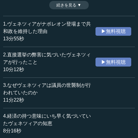
国のシステムづくりに邁進することも、その一つだ。（全4
続きを見る ▼
時間：8分16秒
話中第4話）
収録日：2019年12月19日
※インタビュアー：川上達史（テンミニッツTV編集長）
追加日：2020年6月20日
1.ヴェネツィアがナポレオン登場まで共
カテゴリー：
和政を維持した理由
▶無料視聴
歴史・民族
西洋・中東史
13分55秒
≪全文≫
2.直接選挙の弊害に気づいたヴェネツィ
●政治家としての見識を維持していくにはどうしたら
アが行ったこと
▶無料視聴
いいか
10分12秒
―― 前回のお話の中に、2世、3世議員の話がありまし
3.なぜヴェネツィアは議員の世襲制が行
た。また、ヴェネツィアがくじ引きなどにこだわったの
われていたのか
は、変な野心を持った人物が政治の枢要な地位に就くこと
11分22秒
を除外する、排除するというところだったことも、重ねて
教えていただきました。そうなると、ある程度は世襲制が
4.経済の持つ意味にいち早く気づいてい
あったほうが、変な野心を持って国を引っかき回そうとす
たヴェネツィアの知恵
る人たちの出る危険性を減らせるというところであるわけ
8分16秒
ですね。