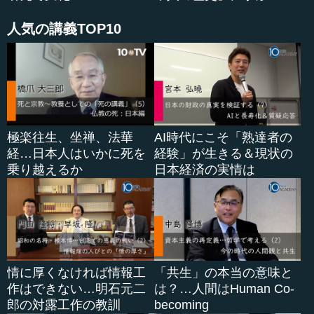
した。たしかに点数的な優秀さを持った学生がたくさん集
まっている。しかし、例えばあるものを詳しくや...
人気の講義TOP10
極楽往生、坐禅、法華
AI時代にこそ「熟達者の
経…日本人はいかに死を
経験」が生きる＆現状の
乗り越えるか
日本経済の実情は
情に厚くなければ情報工
「共生」の本当の意味と
作はできない…明石元二
は？…人間はHuman Co-
郎の対露工作の教訓
becoming