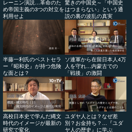
レーニン演説…革命のた
驚きの中国史～「中国史
とを考えるためには、制度設計を少しいろいろ考えないと
め帝国主義の3つの対立を
はつまらない」という通
いけないところかもしれません。
利用せよ
説の裏の波乱の真実
●平等偏重の社会において大事なこと
本村 あまりにも「平等」を偏重して、いろいろな意味で
情報が漏れないように、多様なシステムを作っているのだ
ろうと思います。そこはともかくとして、変な平等主義と
半藤一利氏のベストセラ
ソ連軍から在留日本人4万
いうのはどうかと思います。それぞれに優れた人間がいる
ー『昭和史』が持つ危険
人を守れ…内蒙古での
ことを考えに入れていない。実際には、国語が得意で数学
な面とは？
「戦後」の激闘
ができない人もいれば、数学が得意で英語ができない人も
いる。英語と数学と国語が全部できても体育ができない人
や、英語と数学と国語ができて、体育もできる人は人が悪
いとか。というように、それぞれに特徴があるわけで、わ
れわれがそうした人の資質を一片だけで捉えない、つまり
点数だけで考えないことが大事でしょう。
高校日本史で学んだ縄文
ユダヤ人とは？なぜ差
時代のイメージが最新の
別？お金持ち？…『ユダ
私は東京大学で長く教え、いろいろな東大生を見てきま
研究で変化
ヤ人の歴史』に学ぶ