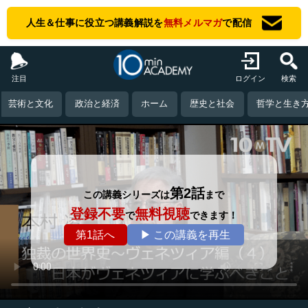
人生＆仕事に役立つ講義解説を
無料メルマガ
で配信
注目
ログイン
検索
芸術と文化
政治と経済
ホーム
歴史と社会
哲学と生き
第2話
この講義シリーズは
まで
登録不要
無料視聴
で
できます！
第1話へ
▶ この講義を再生