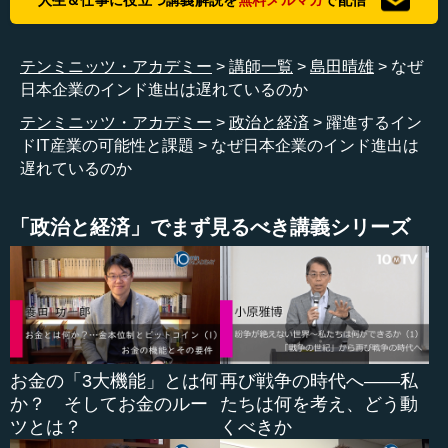
備が底をついてデフォルトしそうになりましたが、この
時、日本はアジア開発銀行から協調融資をして、インドは
危機をしのいだのです。
テンミニッツ・アカデミー
講師一覧
島田晴雄
なぜ
日本企業のインド進出は遅れているのか
テンミニッツ・アカデミー
政治と経済
躍進するイン
その後、1998年に政権に就いたBJP（Bharatiya Janata
ドIT産業の可能性と課題
なぜ日本企業のインド進出は
Party、インド人民党）のバジパイ（アタル・ビハーリー・
遅れているのか
ヴァージペーイー）首相は、経済開放をさらに進める政策
を取りましたが、核実験を強行しパキスタンも対抗して核
実験を行いました。日本はこれに抗議して、即座にインド
「政治と経済」でまず見るべき講義シリーズ
大使を帰国させるなどして、しばらく関係は中断し、その
間に冷却してしまいました。
2000年の森喜朗首相によるインド訪問は、新たな雪解け
となりました。クリントン大統領がインドを訪問したの
で、これを好機と見た森首相もインドを訪問したのです。
お金の「3大機能」とは何
再び戦争の時代へ――私
そこでバジパイ首相と会談して、インドは核実験を凍結す
か？ そしてお金のルー
たちは何を考え、どう動
る代わりに日本は経済制裁措置を緩和するという合意を結
ツとは？
くべきか
びました。そして、日印関係を「21世紀におけるグローバ