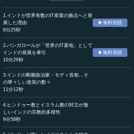
進出に比べて圧倒的に低い水準にとどまっている。その要
収録日：2020年4月7日
因として挙げられるのが、インド社会や歴史に対する理解
追加日：2020年7月24日
不足だ。大きな可能性を秘めたインドとの関係を今後ます
1.インドが世界有数のIT産業の拠点へと発
カテゴリー：
ます発展させていくためにも、インドについてもっと学ぶ
展した理由
▶無料視聴
国際
アジア・オセアニア
必要がある。（全8話中第8話）
8分25秒
≪全文≫
2.バンガロールが「世界のIT基地」として
●戦後から日本に対して友好的だったインド
インドの発展を牽引
▶無料視聴
10分29秒
それでは最後に、日本とインドの関係についてお話しし
ます。
3.インドの剛腕政治家・モディ首相…そ
の華々しい政策の数々
日本とインドの正式な国交の開始は、1952年です。この
11分12秒
時に、日本に対して非常に寛大な内容を持つ日印平和条約
が結ばれたのです。また、独立したばかりの戦勝国であっ
4.ヒンドゥー教とイスラム教の対立が激
たにもかかわらず、インドはサンフランシスコ講和会議で
主権を回復した日本へのアメリカ軍の駐留に反対して、会
しいインドの宗教的多様性
議を欠席しています。さらに、日本への請求権を放棄する
9分58秒
という、非常に友好的な姿勢を示しました。大戦中の主要
な戦争犯罪人を裁いた東京裁判では、インド人のパール判