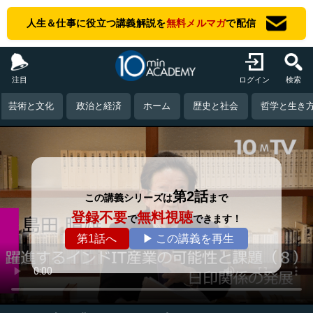
人生＆仕事に役立つ講義解説を
無料メルマガ
で配信
注目
ログイン
検索
芸術と文化
政治と経済
ホーム
歴史と社会
哲学と生き
第2話
この講義シリーズは
まで
登録不要
無料視聴
で
できます！
第1話へ
▶ この講義を再生