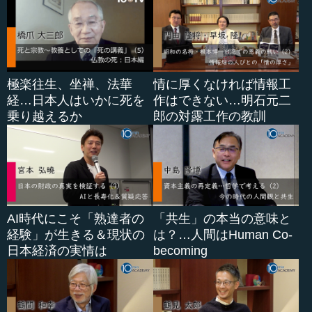
極楽往生、坐禅、法華
情に厚くなければ情報工
経…日本人はいかに死を
作はできない…明石元二
乗り越えるか
郎の対露工作の教訓
AI時代にこそ「熟達者の
「共生」の本当の意味と
経験」が生きる＆現状の
は？…人間はHuman Co-
日本経済の実情は
becoming