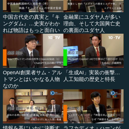
中国古代史の真実と『キ
金融業にユダヤ人が多い
ングダム』…史実がわか
理由、そして大国興亡史
れば物語はもっと面白い
の裏面のユダヤ人
OpenAI創業者サム・アル
「生成AI」実装の衝撃…
トマンとはいかなる人物
人工知能の歴史と特長
なのか
情報を基にいかに決断す
ラフカディオ・ハーンが