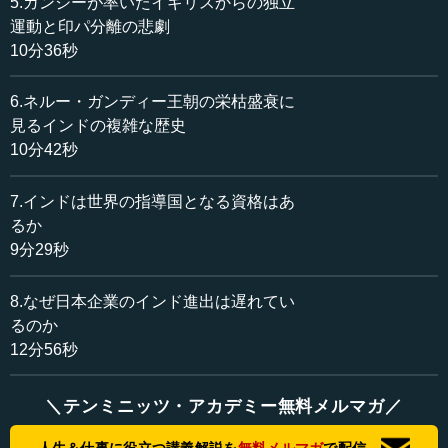
5.ガンジーが率いたイギリスからの独立
事が日本人被告の無罪を主張しました。他にも、1949年に
運動と印パ分離の悲劇
ネルー首相は友好の証しとして、娘の名を取ったインディ
10分36秒
ラというゾウを上野動物園に送るなど、非常に好意的な姿
勢を取っていました。
6.ネルー・ガンディー王朝の栄枯盛衰に
見るインドの複雑な歴史
1958年に日本はインドに対してODAの第一号となる円借
10分42秒
款を供与しましたが、その前年である1957年には岸信介首
相が初めてインドを訪問しました。しかし、冷戦時代に日
7.インドは世界の指導国となる資格はあ
本は日米同盟を基軸とする自由主義経済の方針を採ってい
たのに対して、インドは非同盟外交の方針を貫き、閉鎖的
るか
な経済体制を取ったために、日本との接点がなくなってし
9分29秒
まいました。
8.なぜ日本企業のインド進出は遅れてい
るのか
●1991年の経済危機を皮切りに活発化していく日印
12分56秒
関係
＼テンミニッツ・アカデミー無料メルマガ／
日本とインドが最接近する契機となったのは、先ほども
言及した1991年の経済危機です。この危機の最中、外貨準
人生＆仕事に役立つ講義解説を
無料メルマガ
で配信