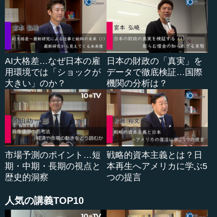
ル・パートナーシッ...
AI大格差…なぜ日本の雇
日本の財政の「真実」を
用環境では「ショックが
データで徹底検証…国際
大きい」のか？
機関の分析は？
市場予測のポイント…短
戦略的資本主義とは？日
期・中期・長期の視点と
本再生へアメリカに学ぶ5
歴史的洞察
つの提言
人気の講義TOP10