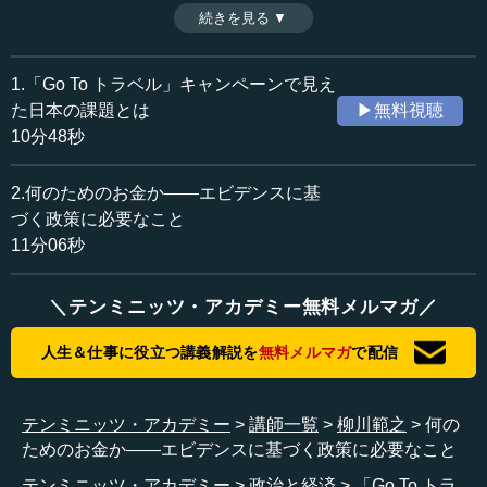
政策の目的である。企業経営とは異なり、政策の場合、目
続きを見る ▼
時間：11分06秒
的が複数で複雑になる傾向にある。そこをどう考えて進め
収録日：2020年8月19日
ていくか。今回の「Go To トラベル」キャンペーンはその
追加日：2020年9月10日
ための事例として生かしたい。（全2話中第2話）
1.「Go To トラベル」キャンペーンで見え
カテゴリー：
※インタビュアー：神藏孝之（テンミニッツTV論説主幹）
た日本の課題とは
▶無料視聴
金融・経済
経済政策
10分48秒
社会・福祉
災害・防災
2.何のためのお金か――エビデンスに基
≪全文≫
づく政策に必要なこと
●データサイエンスの発展でもっと可能性は広がるは
11分06秒
ず
＼テンミニッツ・アカデミー無料メルマガ／
―― そのプロセスがはっきりしていれば、これだけITが
進み、みんながスマホを持ち、AIがあってデータベースが
人生＆仕事に役立つ講義解説を
無料メルマガ
で配信
ある時代ですから、先生がよくいわれる経済学で実験をで
きると。東大の日次物価指数などはそうした一つの実験だ
と思うんですが、そうしたことがやりやすくなりますよ
テンミニッツ・アカデミー
講師一覧
柳川範之
何の
ね。問いが立てやすくなると。
ためのお金か――エビデンスに基づく政策に必要なこと
テンミニッツ・アカデミー
政治と経済
「Go To トラ