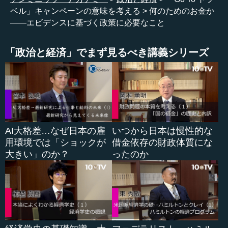
柳川 そうなんです。だから、本来は、そういうIT技術だ
ベル」キャンペーンの意味を考える
何のためのお金か
とかデータサイエンスの発展というのは、いろいろな実験
――エビデンスに基づく政策に必要なこと
をやってみる、あるいはいろいろ細かいデータを集めてみ
ることで、なぜこういうことが起きているのかということ
を掘り下げていくとか、あるいは、前回私が申しあげたよ
「政治と経済」でまず見るべき講義シリーズ
うな、あいだの道というか、つまり「Go Toキャンペーンを
やるか、やらないか」ではなくて、あいだのやり方のよう
なことを議論して掘り下げていく。そうすれば、実は一番
いいやり方が見つけられるかもしれない。
そういうことも、本当はデータとか、あるいはいろんな
情報を集めてみることで浮かび上がってくる可能性がある
AI大格差…なぜ日本の雇
いつから日本は慢性的な
と思うんです。そういうことをやや排除してしまってい
用環境では「ショックが
借金依存の財政体質にな
て、単純な意見の言い合いになってしまう傾向があるとい
大きい」のか？
ったのか
うことです。
●政策にもエビデンスに基づいた検証が必要な時代
―― でも、そこはすごくもったいないですよね。今回の