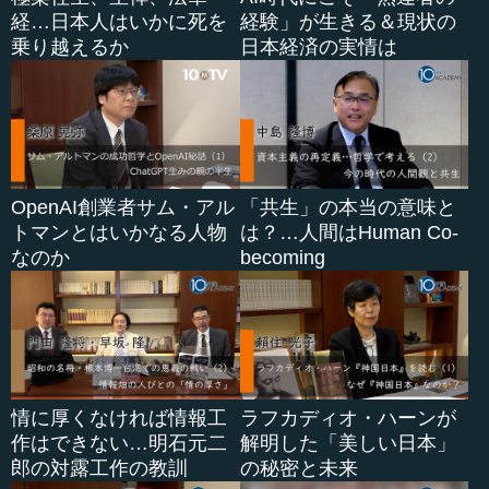
―― 違いますね。
経…日本人はいかに死を
経験」が生きる＆現状の
乗り越えるか
日本経済の実情は
柳川 そういうことも含めて、きちっとエビデンスに基づ
いて検証していく。あるいは、できることなら実験をやっ
た上でこういう...
OpenAI創業者サム・アル
「共生」の本当の意味と
トマンとはいかなる人物
は？…人間はHuman Co-
なのか
becoming
情に厚くなければ情報工
ラフカディオ・ハーンが
作はできない…明石元二
解明した「美しい日本」
郎の対露工作の教訓
の秘密と未来