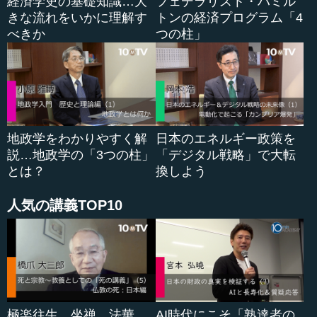
経済学史の基礎知識…大
フェデラリスト・ハミル
場合、（総予算が）1.7兆円ほどつくので、偉大な実験がで
きな流れをいかに理解す
トンの経済プログラム「4
きるときですよね、本来的には。
べきか
つの柱」
柳川 そうなんですよね。だから、最近ですと、
EBPM（Evidence Based Policy Making）といって、いろん
なエビデンスに基づいて政策を決めていきましょうという
機運が世界的に高まってきています。日本でもそういう傾
向があり、そういうことをやろうという声が上がってきて
地政学をわかりやすく解
日本のエネルギー政策を
いるんです。
説…地政学の「3つの柱」
「デジタル戦略」で大転
とは？
換しよう
まさに、何か必要だからお金を出す。それはそれであり
得る政策だと思うんですけど、ではそのお金の出し方が本
人気の講義TOP10
当に期待した通りだったのか。あるいは予想もしないこと
が当然いろいろ起きるわけですが、例えばその予想もしな
いことが起きたからうまくいかなかったのか、あるいは、
もともとのプランがうまくいかなかったのか、そこは実は
全然違いますよね、同じようにうまくいかなかったとして
も。
極楽往生、坐禅、法華
AI時代にこそ「熟達者の