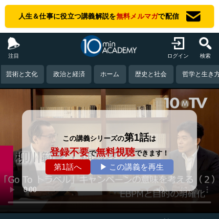
人生＆仕事に役立つ講義解説を
無料メルマガ
で配信
注目
ログイン
検索
芸術と文化
政治と経済
ホーム
歴史と社会
哲学と生き
第1話
この講義シリーズの
は
登録不要
無料視聴
で
できます！
第1話へ
▶ この講義を再生