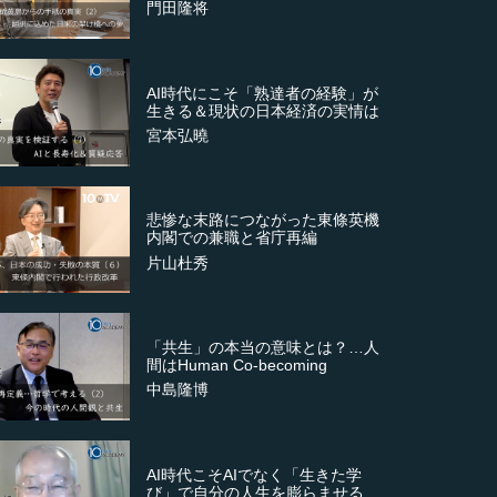
門田隆将
AI時代にこそ「熟達者の経験」が
生きる＆現状の日本経済の実情は
宮本弘曉
悲惨な末路につながった東條英機
内閣での兼職と省庁再編
片山杜秀
「共生」の本当の意味とは？…人
間はHuman Co-becoming
中島隆博
AI時代こそAIでなく「生きた学
び」で自分の人生を膨らませる