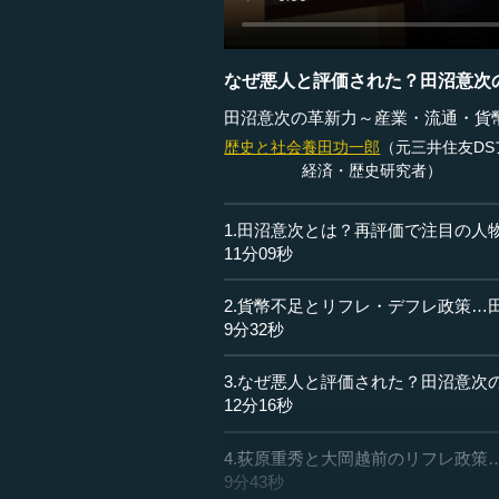
なぜ悪人と評価された？田沼意次
田沼意次の革新力～産業・流通・貨
歴史と社会
養田功一郎
（元三井住友DS
経済・歴史研究者）
1.田沼意次とは？再評価で注目の人
11分09秒
2.貨幣不足とリフレ・デフレ政策…
9分32秒
3.なぜ悪人と評価された？田沼意次
12分16秒
4.荻原重秀と大岡越前のリフレ政策
9分43秒