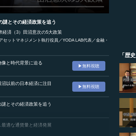
の謎とその経済政策を追う
幣経済（3）田沼意次の5大政策
アセットマネジメント執行役員／YODA LAB代表／金融・
「歴史
物像と時代背景に迫る
▶無料視聴
田沼以前の日本経済に注目
▶無料視聴
の謎とその経済政策を追う
…最適な通貨量と経済発展