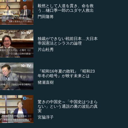
毅然として人道を貫き、命を救
う…樋口季一郎のユダヤ人救出
門田隆将
独裁ができない戦前日本…大日本
帝国憲法とシラスの論理
片山杜秀
『昭和16年夏の敗戦』『昭和23
年冬の暗号』が映す未来とは
猪瀬直樹
驚きの中国史～「中国史はつまら
ない」という通説の裏の波乱の真
実
宮脇淳子