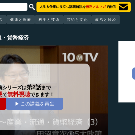
人生＆仕事に役立つ講義解説を
無料メルマガ
で配信
ス
健康と医療
科学と技術
芸術と文化
政治と経済
通・貨幣経済
第2話
義シリーズは
まで
要
無料視聴
で
できます！
▶ この講義を再生