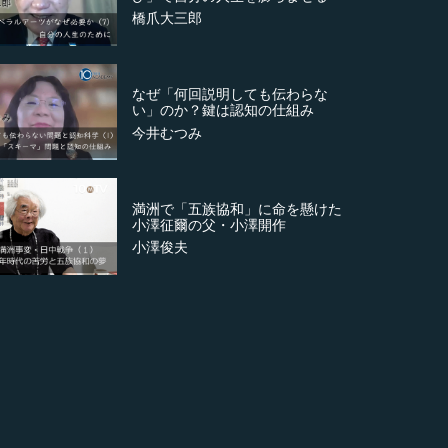
橋爪大三郎
なぜ「何回説明しても伝わらな
い」のか？鍵は認知の仕組み
今井むつみ
満洲で「五族協和」に命を懸けた
小澤征爾の父・小澤開作
小澤俊夫