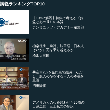
講義ランキングTOP10
【10min解説】特集で考える《お
盆とあの世》の本質
テンミニッツ・アカデミー編集部
極楽往生、坐禅、法華経…日本人
はいかに死を乗り越えるか
橋爪大三郎
共産軍2万を金門島で殲滅…ただ
し一般人の命を守る軍人の本義を
重視
門田隆将
アメリカ人の心を震わせた20歳の
日系二世・三上弘文の翻訳