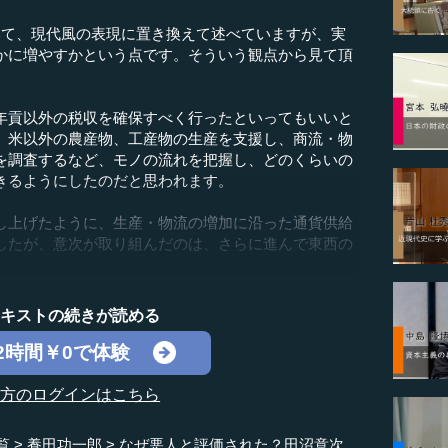
て、現代風の表現に置き換えて述べていますが、実
かに増やすかという点です。そういう観点から見て頂
貢以外の税収を確保すべく行ったといってもいいと
、米以外の農産物、工産物の生産を支援し、商流・物
を調査するなど、モノの流れを把握し、どのくらいの
きるようにしたのだと思われます。
上げたように、生産・物流の増加に沿った通貨供給
したが、意次が取り組んだのは、さらに進んで東西の
テキストの続きが読める
2時間￥0で体験
の方のログインはこちら
覧
養田功一郎
なぜ悪人と評価された？田沼意次