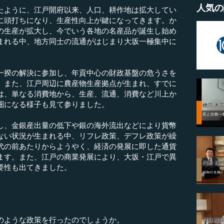
人気の
ように、江戸開府以来、人口、耕作地は拡大してい
に頭打ちになり、生産性向上が鍵になってきます。か
の生産が拡大し、今でいう各地の名産品が誕生し始め
まれる中、地方同士の流通がはじまり大坂一極集中に
揆の解決に参加し、年貢中心の財政基盤の危うさを
。また、江戸周辺に農産物生産拠点が生まれ、すでに
は、単なる消費地から、生産、流通、消費など川上か
圏になる様子も見て参りました。
、金銀産出量の低下や銀の海外流出などにより貨幣
ない状況が生まれる中、リフレ政策、デフレ政策が繰
代の前あたりからようやく、経済の発展に即した通貨
ます。また、江戸の商業発展により、大坂・江戸で異
要性も出てきました。
のような政策を行ったのでしょうか。