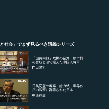
と社会」でまず見るべき講義シリーズ
「国共内戦」危機の台湾…根本博
の密航と涙で迎えた中国人将軍
門田隆将
日英同盟の廃棄、総力戦…世界秩
序の激変に翻弄された日本
中西輝政