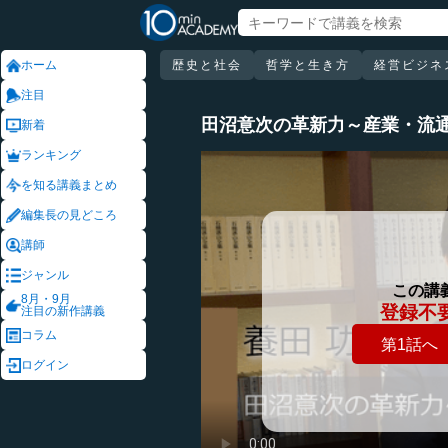
ホーム
歴史と社会
哲学と生き方
経営ビジネ
注目
田沼意次の革新力～産業・流
新着
ランキング
を知る講義まとめ
編集長の見どころ
講師
ジャンル
この講
8月・9月
登録不
注目の新作講義
コラム
第1話へ
ログイン