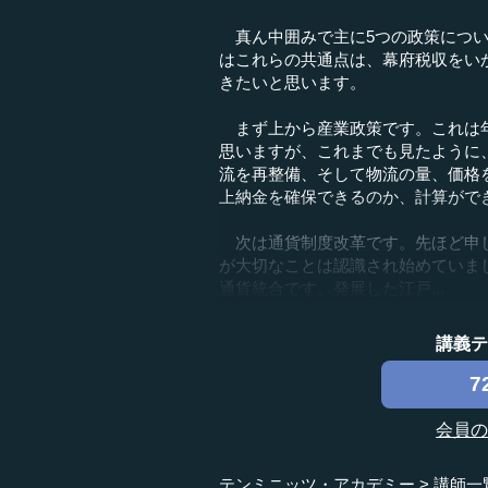
真ん中囲みで主に5つの政策につい
はこれらの共通点は、幕府税収をい
きたいと思います。
まず上から産業政策です。これは年
思いますが、これまでも見たように
流を再整備、そして物流の量、価格
上納金を確保できるのか、計算がで
次は通貨制度改革です。先ほど申し
が大切なことは認識され始めていま
通貨統合です。発展した江戸...
講義
7
会員
テンミニッツ・アカデミー
講師一