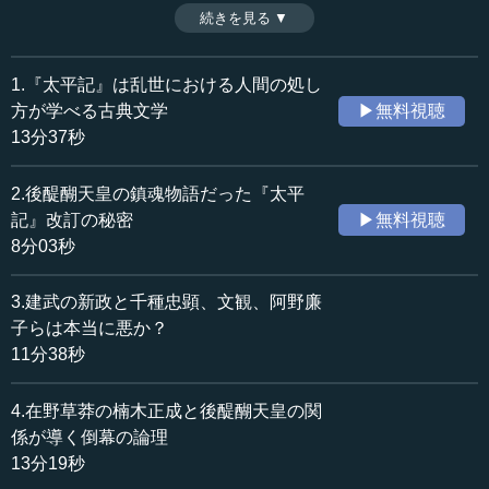
中でも特異な性質を持ち、後の日本に実に大きな影響を与
続きを見る ▼
時間：13分37秒
えたのである。混乱の世を描いた『太平記』から、いまわ
収録日：2020年8月26日
れわれ現代人が学ぶべきこととは何か――。（全6話中第1
追加日：2020年11月1日
話）
1.『太平記』は乱世における人間の処し
カテゴリー：
※インタビュアー：川上達史（テンミニッツTV編集長）
方が学べる古典文学
▶無料視聴
歴史・民族
日本史（近世）
13分37秒
文化・芸術
文学・エッセイ
2.後醍醐天皇の鎮魂物語だった『太平
≪全文≫
記』改訂の秘密
▶無料視聴
●『太平記』は徳川光圀によって発見された
8分03秒
―― 皆さま、こんにちは。本日は、兵藤裕己先生に『太
3.建武の新政と千種忠顕、文観、阿野廉
平記』の世界、激動期の生き方というテーマでお話をいた
子らは本当に悪か？
だきます。兵藤先生、どうぞよろしくお願いいたします。
11分38秒
兵藤 よろしくお願いします。
4.在野草莽の楠木正成と後醍醐天皇の関
係が導く倒幕の論理
―― 兵藤先生は、岩波文庫の『太平記』全6巻の校注も務
13分19秒
められました。この校注の元になった『太平記』は、どの
ような本だったのでしょうか。