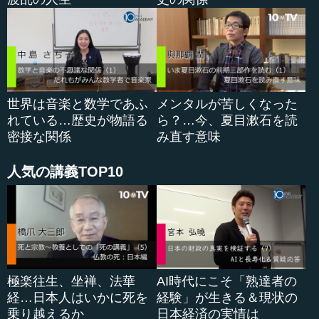
った人でした。それに対して目の上のたんこぶなのは鎌倉
幕府です。政治を牛耳っている武家政権が、関東にあった
のです。
よく高校の歴史教科書にも書いてあることですが、後醍
醐天皇は 1324（正中元) 年の正中の変、1331（元弘元）年
に元弘の変と2回、幕府を討伐する企てを立てます。1回目
世界は音楽と数学であふ
メンタルが苦しくなった
も2回目も失敗するのですが、2回目である元弘の変の時に
れている…歴史が物語る
ら？…今、夏目漱石を読
後醍醐は捕らえられて、...
密接な関係
み直す意味
人気の講義TOP10
極楽往生、坐禅、法華
AI時代にこそ「熟達者の
経…日本人はいかに死を
経験」が生きる＆現状の
乗り越えるか
日本経済の実情は