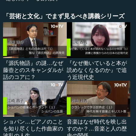
兵藤 なんとか出したということですね。
「芸術と文化」でまず見るべき講義シリーズ
●2度の討幕を企てた後醍醐天皇
―― 見ていただいてもお分かりの通り、『太平記』は岩
波文庫版でも第1巻から第6巻まであります。もともとは第1
巻から第40巻までという、かなり大がかりな書籍になりま
す。
『源氏物語』の謎…なぜ
『なぜ働いていると本が
藤壺とのスキャンダルが
読めなくなるのか』で追
そもそも、『太平記』という名前は聞いたことある方が
話のコアに？
う近現代史
多いと思います。扱っている時代は、鎌倉幕府の末から室
町幕府第2代将軍が亡くなるまでですね。
兵藤 そうですね。一番初めに『太平記』に登場する人物
は、後醍醐天皇です。後醍醐天皇は1318（文保2）年に、
第96代天皇として即位します。後醍醐天皇は最初から、
ショパン…ピアノのこと
音楽はなぜ時代を映し出
「昔のような朝廷の華やかな姿を取り戻したい」「朝廷を
を知り尽くした作曲家の
すのか？…音楽と人の歴
中心にした政治体制をつくりたい」という意欲がとてもあ
波乱の人生
史の関係