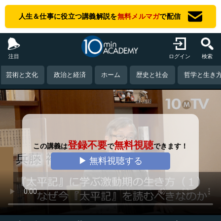
人生＆仕事に役立つ講義解説を
無料メルマガ
で配信
注目
ログイン
検索
芸術と文化
政治と経済
ホーム
歴史と社会
哲学と生き
登録不要
無料視聴
この講義は
で
できます！
▶ 無料視聴する