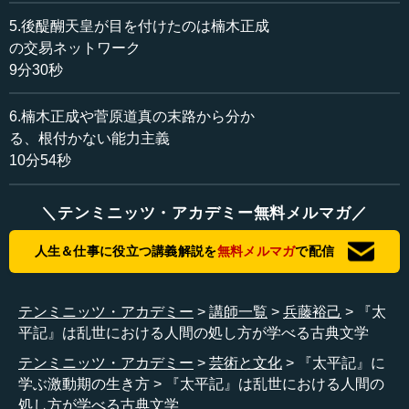
5.後醍醐天皇が目を付けたのは楠木正成
兵藤 京都に龍安寺という、大変有名な禅宗のお寺があり
の交易ネットワーク
ます。その龍安寺が、古く室町時代からずっと所蔵してい
9分30秒
る本です。
6.楠木正成や菅原道真の末路から分か
例えば元禄時代、徳川光圀が『大日本史』をつくる時
る、根付かない能力主義
に、『太平記』を参考にします。日本の歴史を書く時に、
10分54秒
いろいろなところの『太平記』の本を探した結果、発見し
た本の一つなのです。
＼テンミニッツ・アカデミー無料メルマガ／
龍安寺の所蔵する『太平記』は、徳川光圀がつくった
人生＆仕事に役立つ講義解説を
無料メルマガ
で配信
『大日本史』の時代から引用されているのですが、今まで
一般の人が手に取れるような、例えば文庫本や古典全集と
いった形での本がなかった。ですから、私が龍安寺にお願
テンミニッツ・アカデミー
講師一覧
兵藤裕己
『太
いして許可をもらい、これを活字本にして注釈を付けたの
平記』は乱世における人間の処し方が学べる古典文学
です。始めてから完成するまで12年かかりました。
テンミニッツ・アカデミー
芸術と文化
『太平記』に
―― 12年？ そうですか。
学ぶ激動期の生き方
『太平記』は乱世における人間の
処し方が学べる古典文学