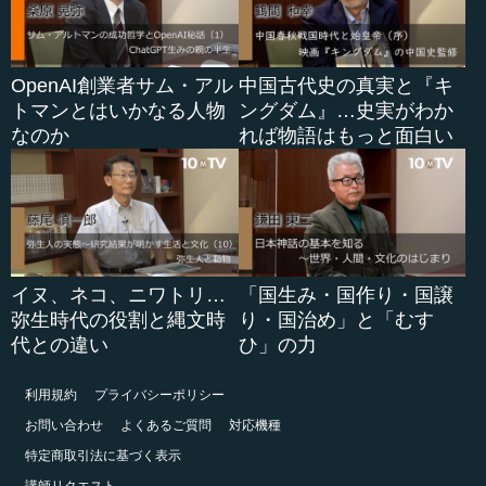
OpenAI創業者サム・アル
中国古代史の真実と『キ
トマンとはいかなる人物
ングダム』…史実がわか
なのか
れば物語はもっと面白い
イヌ、ネコ、ニワトリ…
「国生み・国作り・国譲
弥生時代の役割と縄文時
り・国治め」と「むす
代との違い
ひ」の力
利用規約
プライバシーポリシー
お問い合わせ
よくあるご質問
対応機種
特定商取引法に基づく表示