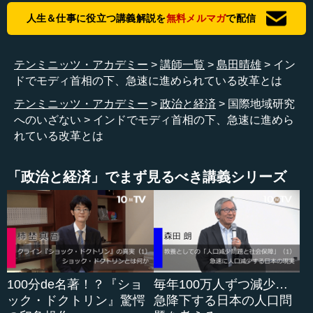
インドには13億人の国民がいる上に、もともと数学が強
人生＆仕事に役立つ講義解説を
無料メルマガ
で配信
い民族性だといわれています。したがって、超優秀な人材
を大量に調達できるのです。アメリカのMITを擬してつくっ
たIITと呼ばれる世界最高水準の大学が、インドには23校あ
テンミニッツ・アカデミー
講師一覧
島田晴雄
イン
ります。これらの大学から、1年間に合計で9000人程度の
ドでモディ首相の下、急速に進められている改革とは
学生が卒業するのですが、彼らは世界の諸国から見ると垂
テンミニッツ・アカデミー
政治と経済
国際地域研究
涎の的です。こうした理由で、アメリカやヨーロッパ、中
へのいざない
インドでモディ首相の下、急速に進めら
国、韓国の企業が、バンガロールを中心にインドに大量に
れている改革とは
進出しています。ですので、バンガロールはアメリカのシ
リコンバレー、中国の深センに次ぐ、世界のデジタルトラ
ンスフォーメーションの中心になる可能性があります。可
「政治と経済」でまず見るべき講義シリーズ
能性ではなく、すでになっているといっても過言ではない
でしょう。
●インドはリーダー国としての資質を身につけていく
必要がある
100分de名著！？『ショ
毎年100万人ずつ減少…
ック・ドクトリン』驚愕
急降下する日本の人口問
この国が世界のリーダー国となるかどうかは、キー・ク