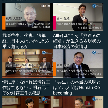
極楽往生、坐禅、法華
AI時代にこそ「熟達者の
経…日本人はいかに死を
経験」が生きる＆現状の
乗り越えるか
日本経済の実情は
情に厚くなければ情報工
「共生」の本当の意味と
作はできない…明石元二
は？…人間はHuman Co-
郎の対露工作の教訓
becoming