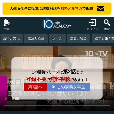
人生＆仕事に役立つ講義解説を
無料メルマガ
で配信
注目
ログイン
検索
芸術と文化
政治と経済
ホーム
歴史と社会
哲学と生き
第2話
この講義シリーズは
まで
登録不要
無料視聴
で
できます！
第1話へ
▶ この講義を再生