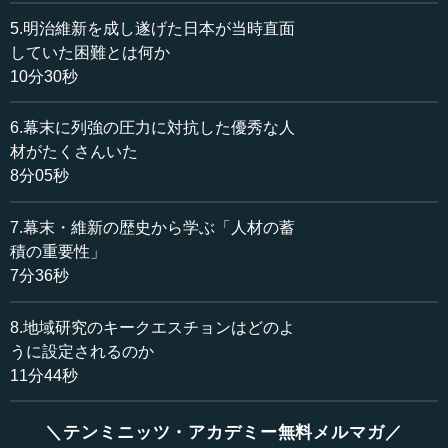
ンドは第3の強力な経済国家になるかもしれません。
5.明治維新を成し遂げた日本が当時直面
これまでの世界を仕切っていたのはアメリカです。それ
していた困難とは何か
に対して、中国が覇権を持とうという動きを示しており、
10分30秒
覇権争いが起こっているのです。インドは今から20年、30
年後には、この両国に比肩する第3の強力な経済として存在
6.幕末に列強の圧力に対抗した優秀な人
するかもしれません。したがって、われわれは今からイン
材がたくさんいた
ドについて学んでおく必要があるのです。こうした背景
8分05秒
が、インドという国を研究する共通のモティベーションに
なっていると思います。
7.幕末・維新の歴史から学ぶ「人材の蓄
積の重要性」
IT立国として成長の立役者は、インド南部にあるバンガ
7分36秒
ロールという最先端都市です。シリコンバレーの下請けと
して、急速に発展しました。ところが、下請けを続けるう
ちに、さまざまな技術を身につけ、最近では自己開発がで
8.地域研究のキークエスチョンはどのよ
きるようになり、とうとう技術開発水準でシリコンバレー
うに設定されるのか
に肩を並べるようになりました。しかも、これが起点とな
11分44秒
って、インドの各地の主要都市が、次から次へとITの産業
都市に変化していきました。
＼テンミニッツ・アカデミー無料メルマガ／