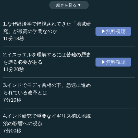
心地となり、インドの発展を牽引している。インドは若い
続きを見る ▼
時間：7分10秒
人口も多く、今後も発展し続けると考えられるが、世界の
収録日：2020年4月7日
リーダー国としての資質をこれから身につけていく必要が
追加日：2020年11月28日
ある。モディ首相が主導するトップダウン型のさまざまな
1.なぜ経済学で軽視されてきた「地域研
カテゴリー：
改革が、インドの国際的な立ち位置をどのように変えてい
究」が最高の学問なのか
▶無料視聴
国際
アジア・オセアニア
くのか、今後も注視していく必要がある。（全8話中第3
10分18秒
話）
歴史・民族
東洋史
2.イスラエルを理解するには苦難の歴史
≪全文≫
を遡る必要がある
▶無料視聴
●アメリカ、中国に次ぐ経済大国としての道を歩んで
11分20秒
いるインド
3.インドでモディ首相の下、急速に進め
次にインドについて考えてみたいと思います。
られている改革とは
7分10秒
インドについて日本だけでなく世界中が関心を持ってい
るのは、IT立国としての急速な発展です。インドの人口は
4.インド研究で重要なイギリス植民地統
13億人で、間も無く中国を追い抜くといわれています。し
治の影響への視点
かも、まだまだ人口構成が若いのです。経済発展の最大の
7分00秒
要因は人口ですから、このような傾向が続けば、やがてイ