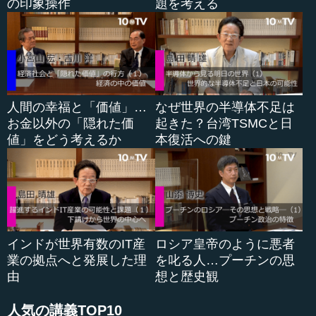
の印象操作
題を考える
エスチョンです。平均年齢25歳の13...
人間の幸福と「価値」…
なぜ世界の半導体不足は
お金以外の「隠れた価
起きた？台湾TSMCと日
値」をどう考えるか
本復活への鍵
インドが世界有数のIT産
ロシア皇帝のように悪者
業の拠点へと発展した理
を叱る人…プーチンの思
由
想と歴史観
人気の講義TOP10