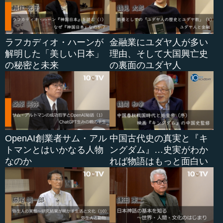
ラフカディオ・ハーンが
金融業にユダヤ人が多い
解明した「美しい日本」
理由、そして大国興亡史
の秘密と未来
の裏面のユダヤ人
OpenAI創業者サム・アル
中国古代史の真実と『キ
トマンとはいかなる人物
ングダム』…史実がわか
なのか
れば物語はもっと面白い