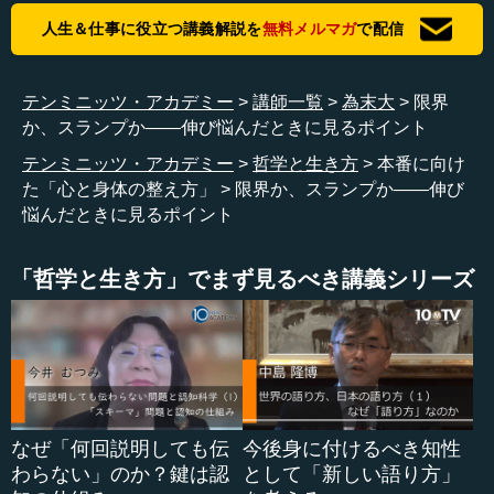
だ」と言っている人間には、「同じことばかりやっている
人生＆仕事に役立つ講義解説を
無料メルマガ
で配信
のが原因だから、もう少しいろいろなことをやって、身体
に全然違う刺激を入れていかないと、固まってしまうよ」
と伝えます。そうして違う刺激を入れたりしながら散々や
テンミニッツ・アカデミー
講師一覧
為末大
限界
った挙げ句、それでもスランプになっていて、そこから抜
か、スランプか――伸び悩んだときに見るポイント
け出すのが難しそうだとしたら、「もしかしたら本気の伸
テンミニッツ・アカデミー
哲学と生き方
本番に向け
び悩みが来ているかもしれないから、辞めるということも
た「心と身体の整え方」
限界か、スランプか――伸び
あるし、仮に抜けるにしても、もう少し踏ん張りどころが
悩んだときに見るポイント
あるかもね」という話をします。そういう感じで、あがく
というか、多様な刺激を入れているかをよく見るというこ
とです。
「哲学と生き方」でまず見るべき講義シリーズ
●揺さぶりが少ない選手は成長が止まることが多い
―― 例えば、ずっとやってきたからやり続けるのではな
く、あえて違う練習法を採り入れるということですね。
なぜ「何回説明しても伝
今後身に付けるべき知性
わらない」のか？鍵は認
として「新しい語り方」
為末 はい。例えば、100メートル選手がずっとダッシュの