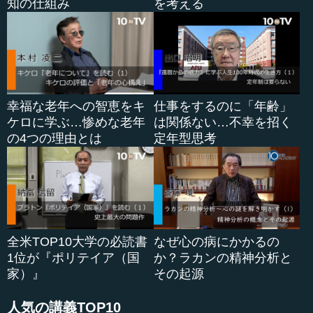
知の仕組み
を考える
練習をやってきたとして、10秒1をなかなか超えられないと
なったとき、まっすぐ走るのではなく、テニスの...
幸福な老年への智恵をキ
仕事をするのに「年齢」
ケロに学ぶ…惨めな老年
は関係ない…不幸を招く
の4つの理由とは
定年型思考
全米TOP10大学の必読書
なぜ心の病にかかるの
1位が『ポリテイア（国
か？ラカンの精神分析と
家）』
その起源
人気の講義TOP10