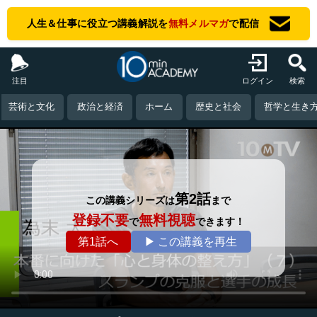
人生＆仕事に役立つ講義解説を
無料メルマガ
で配信
注目
ログイン
検索
芸術と文化
政治と経済
ホーム
歴史と社会
哲学と生き
第2話
この講義シリーズは
まで
登録不要
無料視聴
で
できます！
第1話へ
▶ この講義を再生