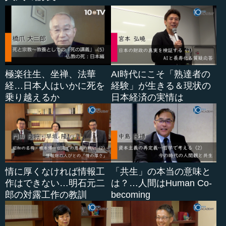
極楽往生、坐禅、法華
AI時代にこそ「熟達者の
経…日本人はいかに死を
経験」が生きる＆現状の
乗り越えるか
日本経済の実情は
情に厚くなければ情報工
「共生」の本当の意味と
作はできない…明石元二
は？…人間はHuman Co-
郎の対露工作の教訓
becoming