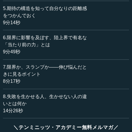
ったとき、そこを「限界」と見るものなのか、「これはス
ランプであって、どこかにスイッチがあるはずだ」と思う
5.期待の構造を知って自分なりの距離感
のか。この点についてはいかがでしょうか。
をつかんでおく
9分14秒
為末 そうしたケースで、私たちは選手がどれくらいその
場であがいたかを見ます。
6.限界に影響を及ぼす、陸上界で有名な
「当たり前の力」とは
―― あがいたか？
9分49秒
為末 別の言い方をすると、要するに人間の身体が持って
7.限界か、スランプか――伸び悩んだと
いる一番大きな力というのは「慣れる力」なのです。慣れ
きに見るポイント
る力が強いということは、同じ刺激を繰り返していくと、
8分17秒
絶対にスランプに入る。例えば、ずっと素振りをやってい
くと慣れてくるので、いくら素振りをやってもそれ以上伸
びないというところがやってくるのです。そのときに違う
8.失敗を生かせる人、生かせない人の違
刺激を入れることで、慣れる力を揺さぶって、次のステー
いとは何か
ジに連れていくのですが、この揺さぶりをどのくらいやっ
14分26秒
たかを見ます。
＼テンミニッツ・アカデミー無料メルマガ／
ずっと同じことをやって伸びなくなって、「伸び悩ん