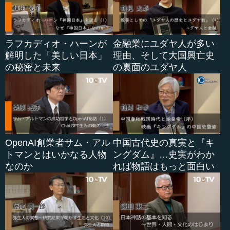
ラフカディオ・ハーンが
金融業にユダヤ人が多い
解明した「美しい日本」
理由、そして大国興亡史
の秘密と未来
の裏面のユダヤ人
OpenAI創業者サム・アル
中国古代史の真実と『キ
トマンとはいかなる人物
ングダム』…史実がわか
なのか
れば物語はもっと面白い