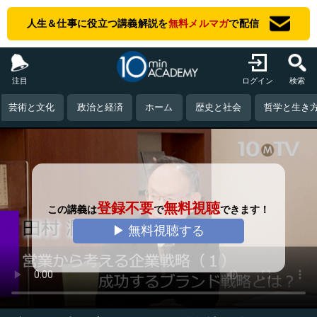
人生＆仕事に役立つ講義解説を
無料メルマガ
で配信
注目
ログイン
検索
芸術と文化
政治と経済
ホーム
歴史と社会
哲学と生き
登録不要
無料視聴
この講義は
で
できます！
▶ 無料視聴する