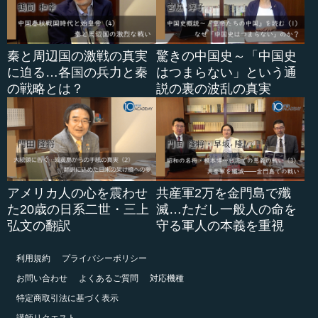
秦と周辺国の激戦の真実
驚きの中国史～「中国史
に迫る…各国の兵力と秦
はつまらない」という通
の戦略とは？
説の裏の波乱の真実
アメリカ人の心を震わせ
共産軍2万を金門島で殲
た20歳の日系二世・三上
滅…ただし一般人の命を
弘文の翻訳
守る軍人の本義を重視
利用規約
プライバシーポリシー
お問い合わせ
よくあるご質問
対応機種
特定商取引法に基づく表示