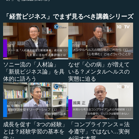
ていなかったのです。
「経営ビジネス」でまず見るべき講義シリーズ
企業の活動を効率化させようとすると、インプットとア
ウトプットの関係を考えます。浮動票は、価格を安くした
り新商品を出したりといった手を打つと、すぐに変わる。
ビールメーカーの戦いはこれまで、この2割の浮動票の奪い
合いをしていました。値段を安くするとすぐに売れるの
で、効率的なのです。基礎票はロイヤルユーザーなので、
値段を安くしても、広告を多く打っても、売上は変わりま
ソニー流の「人材論」
なぜ「心の病」が増えて
せん。ここには手を付けていなかった。
「新規ビジネス論」を具
いる？メンタルヘルスの
体的に語ろう
実態に迫る
ですが、理念からいうと、やはりここ（基礎票）が大事
なのです。ただ、ここは頑固者なのです。いろいろ手を打
っても変わらない。ですが、ここから逃げるわけにいきま
せん。
基礎票の方々は頑固者である理由を考えると、やはりそ
成長を促す「3つの経験」
「コンプライアンス＝法
の人の心の中に、何かが蓄積されているのです。...
とは？経験学習の基本を
令遵守」ではない…実例
学ぶ
が示す本質