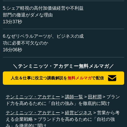
事だと思いました。選挙のときにもありますね。ビールの
5.シェア軽視の高付加価値経営や不利益
世界には、多くのヘビードリンカーがいます。1日に缶ビー
部門の撤退がダメな理由
ル2、3本飲んでいると、十分ヘビードリンカーです、日本
13分37秒
の場合ですが。この構成比が、大体7、8割あったのです。
6.なぜリベラルアーツが、ビジネスの成
―― 例えば、キリンラガービールが100本売れたとした
功に必要不可欠なのか
ら、70本はヘビードリンカーの方々が飲んでいるというイ
16分06秒
メージですね。
田村 そうです。残りの2割ほどが“浮動票”です。この浮動
＼テンミニッツ・アカデミー無料メルマガ／
票は、頻繁に銘柄が変わるのです。新商品が出たり、値段
が安かったり、広告を打ったりすると、浮動票は頻繁に銘
人生＆仕事に役立つ講義解説を
無料メルマガ
で配信
柄が変わっている。ただ、本当に大事なのは“基礎票”です。
教科書にはよく「ロイヤルユーザー」と書かれてあるので
テンミニッツ・アカデミー
講師一覧
田村潤
ブラン
すが、ここが大事だと分かりました。実はこの基礎票が、
ド力を高めるために「自社の強み」を徹底的に聞け
流れを決めているのです。
テンミニッツ・アカデミー
経営ビジネス
営業から考
ところが、キリンもそうだったのですが、どこのビール
える企業戦略
ブランド力を高めるために「自社の強
メーカーも、この大事な基礎票の領域には、何も手を付け
み」を徹底的に聞け