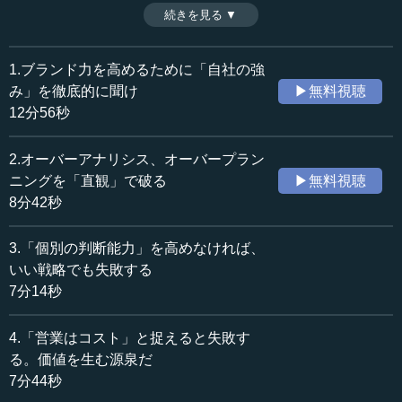
ブランド戦略の極意についてである。キリンビールは「大
続きを見る ▼
時間：12分56秒
ブランド」ではあるが、アサヒビールの「スーパードラ
収録日：2020年9月25日
イ」に圧倒された時期は、これまでの強みがまったく生か
追加日：2021年7月12日
せなくなり、どんどんブランド力が落ちていった。その最
1.ブランド力を高めるために「自社の強
カテゴリー：
も苦しい時期に高知支店長となった田村潤氏。そこから、
み」を徹底的に聞け
▶無料視聴
ビジネス・経営
ビジネス・経営一般
キリンビールは見事にブランド力を回復させたわけだが、
12分56秒
そのポイントはどこにあったのか。（全6話中第1話）
≪全文≫
※インタビュアー：川上達史（テンミニッツTV編集長）
2.オーバーアナリシス、オーバープラン
●本当に大切なのは「浮動票」ではなく「基礎票」
ニングを「直観」で破る
▶無料視聴
8分42秒
―― ブランド力についてお聞きします。キリンビールは
すでに大ブランドですから、他の企業の方から見ると「ブ
3.「個別の判断能力」を高めなければ、
ランド力については問題ない」と思われていることでしょ
いい戦略でも失敗する
う。とは言え、田村先生が高知支店に行かれた時は、大企
7分14秒
業が一気に負けてしまった局面で、それはそれで独特の辛
い局面もあったと思います。そのご経験からすると、「ブ
4.「営業はコスト」と捉えると失敗す
ランド力を上げる」とひと口でいいますが、どうしたらい
いのか。これについては、どのようにお考えでしょうか。
る。価値を生む源泉だ
7分44秒
田村 現場を回っていて気が付いたのですが、“基礎票”が大