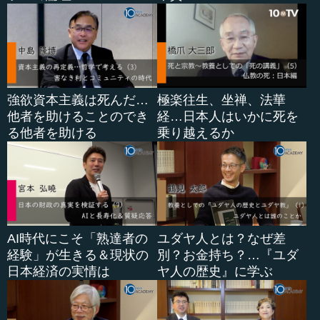
強欲資本主義は死んだ…
極楽往生、坐禅、法華
他者を助けることのでき
経…日本人はいかに死を
る他者を助ける
乗り越えるか
AI時代にこそ「熟達者の
ユダヤ人とは？なぜ差
経験」が生きる＆現状の
別？お金持ち？…『ユダ
日本経済の実情は
ヤ人の歴史』に学ぶ