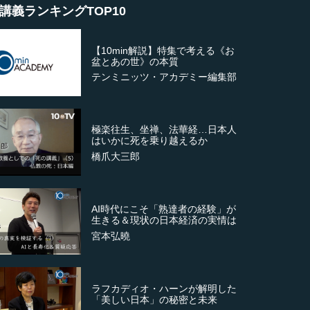
講義ランキングTOP10
【10min解説】特集で考える《お
盆とあの世》の本質
テンミニッツ・アカデミー編集部
極楽往生、坐禅、法華経…日本人
はいかに死を乗り越えるか
橋爪大三郎
AI時代にこそ「熟達者の経験」が
生きる＆現状の日本経済の実情は
宮本弘曉
ラフカディオ・ハーンが解明した
「美しい日本」の秘密と未来