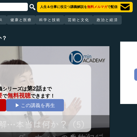
人生＆仕事に役立つ講義解説を
無料メルマガ
で配信
ス
健康と医療
科学と技術
芸術と文化
政治と経済
か？
第2話
義シリーズは
まで
要
無料視聴
で
できます！
▶ この講義を再生