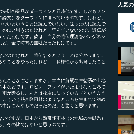
人気の
法則の発見がダーウィンと同時代です。しかもメン
の論文）をダーウィンに送っているのです。けれど、
いないということは読んでいない。送ったのに読んで
たのにと思うのだけれど、読んでいないので、遺伝が
かったわけです。彼は、自分の遺伝理論をパンゲネシ
れど、全て時間の無駄だったわけです。
いのだけれど、遺伝するということは分かります。
ろなことをやったけれど――多様性から出発したこと
たことがございますか。本当に貧弱な生態系の土地
の木などです。ロビン・フッドがいたようなところで
、雨が降るし、あとは牧場になっている（というよう
）こういう熱帯降雨林のようなところを生まれて初め
の中はこんなものだったのだ」と驚くと思います。
いですが、日本から熱帯降雨林（の地域の生態系）
も、その比ではないと思うのです。