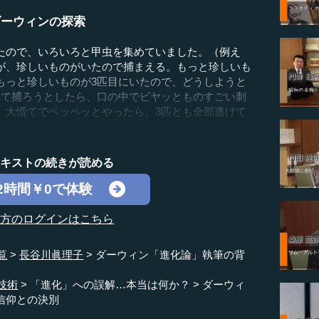
ダーウィンの探索
たので、いろいろと甲虫を集めていました。（例え
が、珍しいものがいたので捕まえる。もっと珍しいも
もっと珍しいものが3匹目にいたので、どうしようと
れて捕ろうとしたら、口の中でピヤッとものすごい刺
、大慌てでペッペッとやったら、3匹とも全部逃げて
テキストの続きが読める
2時間￥0で体験
の方のログインはこちら
覧
長谷川眞理子
ダーウィン「進化論」執筆の背
技術
「進化」への誤解…本当は何か？
ダーウィ
信仰との決別