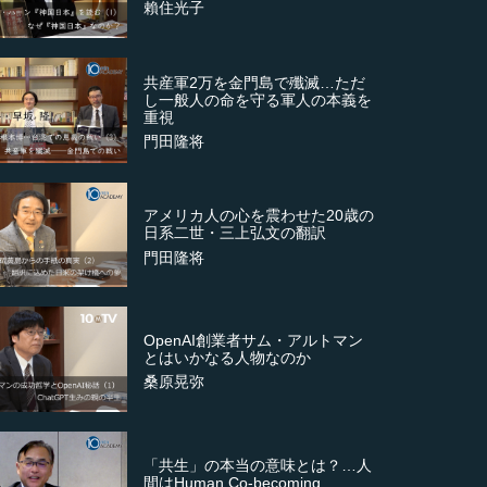
賴住光子
共産軍2万を金門島で殲滅…ただ
し一般人の命を守る軍人の本義を
重視
門田隆将
アメリカ人の心を震わせた20歳の
日系二世・三上弘文の翻訳
門田隆将
OpenAI創業者サム・アルトマン
とはいかなる人物なのか
桑原晃弥
「共生」の本当の意味とは？…人
間はHuman Co-becoming