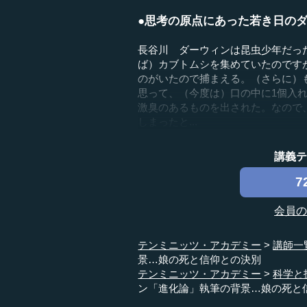
●思考の原点にあった若き日の
長谷川 ダーウィンは昆虫少年だっ
ば）カブトムシを集めていたのです
のがいたので捕まえる。（さらに）
思って、（今度は）口の中に1個入
激臭のあるものを出された。なので
しまったと...
講義
7
会員
テンミニッツ・アカデミー
講師一
景…娘の死と信仰との決別
テンミニッツ・アカデミー
科学と
ン「進化論」執筆の背景…娘の死と