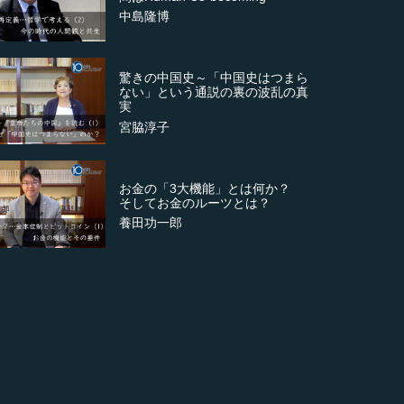
中島隆博
驚きの中国史～「中国史はつまら
ない」という通説の裏の波乱の真
実
宮脇淳子
お金の「3大機能」とは何か？
そしてお金のルーツとは？
養田功一郎