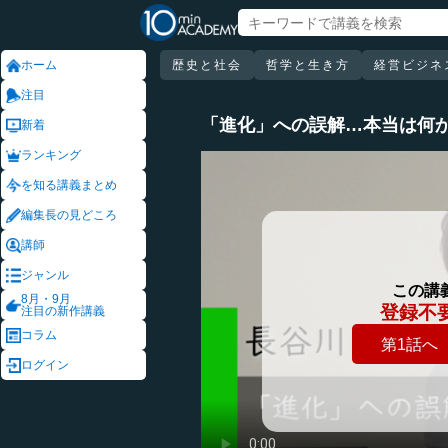
ホーム
歴史と社会
哲学と生き方
経営ビジネ
注目
「進化」への誤解…本当は何
新着
ランキング
を知る講義まとめ
編集長の見どころ
講師
ジャンル
この講
8月・9月
登録不
注目の新作講義
コラム
第1話へ
ログイン