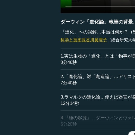
ダーウィン「進化論」執筆の背景
「進化」への誤解…本当は何か？（
科学と技術
長谷川眞理子
（総合研究大
1.実は生物の「進化」とは「物事が
9分46秒
2.「進化論」対「創造論」…アリス
7分40秒
3.ラマルクの進化論…使えば器官が
12分14秒
4.『種の起源』…ダーウィンとウォ
6分20秒