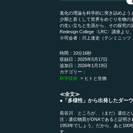
進化の理論を科学的に突き詰めよう
少期と若くして世界をめぐり生物の
の生い立ちと生涯から、その探究の源泉を
Redesign College〈LRC〉講座
※司会者：川上達史（テンミニッツ
時間：10分16秒
収録日：2025年5月17日
追加日：2026年1月19日
カテゴリー：
科学技術
ヒトと生物
≪全文≫
●「多様性」から出発したダー
長谷川 ところが、（まだ）遺伝と
注：遺伝物質がDNAであると証明さ
1953年でしょう。だから、あと1
す。