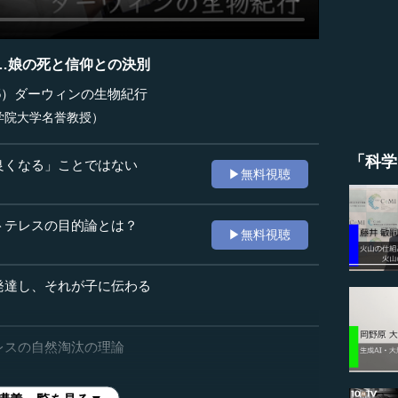
…娘の死と信仰との決別
5）ダーウィンの生物紀行
学院大学名誉教授）
「科学
良くなる」ことではない
▶無料視聴
トテレスの目的論とは？
▶無料視聴
発達し、それが子に伝わる
レスの自然淘汰の理論