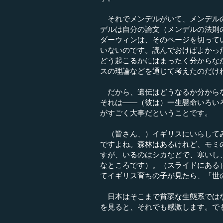
それでメンデルがいて、メンデルの
デルは自分の論文（メンデルの法則
ダーウィンは、そのページを切って
いないのです。読んでおけばよかっ
どう起こるかにはまったく分からな
スの理論などを通じて考えたのだけ
だから、遺伝はどうなるか分からな
それは――（彼は）一生懸命いろい
がすごく大事だということです。
（皆さん、）イギリスにいらしてみ
ですよね。森林はあるけれど、モミ
すが、いるのはシカなどで、寒いし
なところです）。（スライドにある
てイギリス育ちの子が見たら、「世
日本はそこまで貧弱な生態系ではな
を見ると、それでも感激します。で