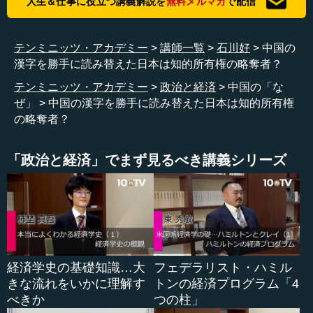
人生＆仕事に役立つ講義解説を
無料メルマガ
で配信
か中国で使われているような読みではなくて、中国で使わ
れている意味と、その時代の日本で使われている意味の両
方を入れ込んだ漢字の使い方にしてしまったということで
テンミニッツ・アカデミー
講師一覧
石川好
中国の
す。つまり、言ってみれば、文明や文化が一番苦労するの
漢字を勝手に読み替えた日本は知的所有権の略奪者？
は、どうすれば文字を持てるのかということで、日本列島
に住む日本人たちは中国の文字を自分のものにして、勝手
テンミニッツ・アカデミー
政治と経済
中国の「な
に読みかえてしまった。ある意味で、今風に言えば、「知
ぜ」
中国の漢字を勝手に読み替えた日本は知的所有権
的所有権の最大の略奪者」という言い方ができると思いま
の略奪者？
す。
「政治と経済」でまず見るべき講義シリーズ
●自分流に加工してきた日本の歴史は今日まで続いて
いる
問題はそこにあって、そこから先、日本はどうしても中
国の文字を使いながらも違う読み方をすると同時に、それ
経済学史の基礎知識…大
フェデラリスト・ハミル
を超えたものをつくらなければいけないということで、の
きな流れをいかに理解す
トンの経済プログラム「4
ちに平仮名や片仮名というものを入れ込んで、日本語とい
べきか
つの柱」
うものをつくった。つまり、「漢字から離脱する」という