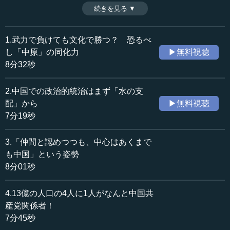
話）
続きを見る ▼
時間：7分28秒
収録日：2013年8月5日
追加日：2014年2月24日
1.武力で負けても文化で勝つ？ 恐るべ
カテゴリー：
し「中原」の同化力
▶無料視聴
文化・芸術
日本文化
8分32秒
歴史・民族
日本史（古代～中世）
2.中国での政治的統治はまず「水の支
●中国の漢字を勝手に読みかえて使用した日本
配」から
▶無料視聴
7分19秒
前回、「なぜ日中関係は上手く行かないのか」というテ
ーマで話をしたときに、戦後の日中関係のズレを話しまし
3.「仲間と認めつつも、中心はあくまで
た。今回は、文化的な側面からもこれをさらに考えてみた
も中国」という姿勢
いと思います。
8分01秒
ご存知のように、中国と日本の文化的な最大の共通点
は、「漢字」という中国発の言葉を日本人、日本文化が多
4.13億の人口の4人に1人がなんと中国共
く使っているということなのです。
産党関係者！
7分45秒
そこで問題なのは、中国ではいま使われている漢字の原