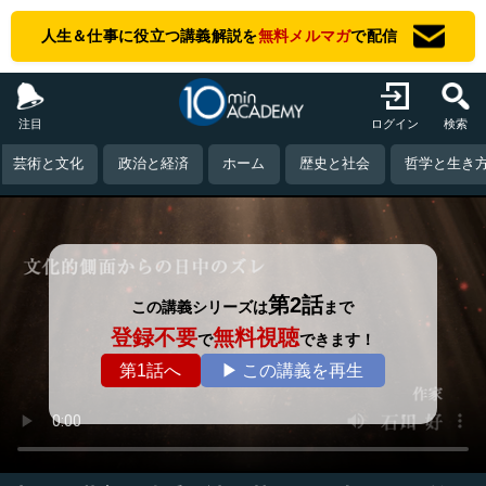
人生＆仕事に役立つ講義解説を
無料メルマガ
で配信
注目
ログイン
検索
芸術と文化
政治と経済
ホーム
歴史と社会
哲学と生き
第2話
この講義シリーズは
まで
登録不要
無料視聴
で
できます！
第1話へ
▶ この講義を再生