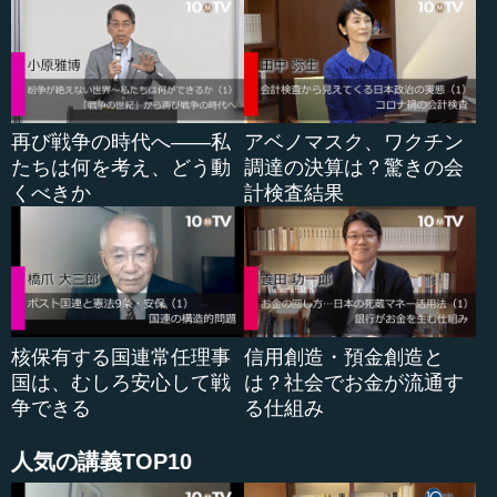
歩み方を日本人はするわけです。ここが中国と日本の...
再び戦争の時代へ――私
アベノマスク、ワクチン
たちは何を考え、どう動
調達の決算は？驚きの会
くべきか
計検査結果
核保有する国連常任理事
信用創造・預金創造と
国は、むしろ安心して戦
は？社会でお金が流通す
争できる
る仕組み
人気の講義TOP10