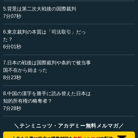
形というのは、秦の始皇帝の時代に文字が統一されて、変
5.背景は第二次大戦後の国際裁判
遷を経ていまの略字的な漢字になるまで非常に長い時間が
7分07秒
かかっていますが、とにかく漢字は漢字としてある。
6.東京裁判の本質は「司法取引」だっ
しかし一方で、日本は実は、一つの民族でありながら、
た？
日本書記や古事記が突然、文字を使って出てきた。日本と
6分01秒
いう国の存在は既に紀元前から魏志倭人伝のなかに出てく
るわけです。邪馬台国という名前で卑弥呼とか、そういう
7.日本の戦後は国際裁判や条約で被当事
のが出てきています。
国不在から始まった
ところが、どんな民族でもそうですが、一つの文字を持
8分23秒
つにあたっては、象形文字のようなものからだんだん進化
して、いまの文字になっていくのですが、日本は突如とし
8.中国の漢字を勝手に読み替えた日本は
て、古事記や日本書紀で、漢字で世界史、歴史にデビュー
知的所有権の略奪者？
するわけです。つまり、日本という国があるということ
7分28秒
は、それよりも数百年も前に中国の歴史書に出てくるので
すが、突如として文字を持って出てきてしまう。
＼テンミニッツ・アカデミー無料メルマガ／
ところがそれが問題で、渡来人が持ってきた漢字を何と