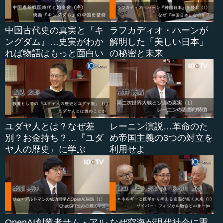
中国古代史の真実と『キ
ラフカディオ・ハーンが
ングダム』…史実がわか
解明した「美しい日本」
れば物語はもっと面白い
の秘密と未来
ユダヤ人とは？なぜ差
レーニン演説…革命のた
別？お金持ち？…『ユダ
め帝国主義の3つの対立を
ヤ人の歴史』に学ぶ
利用せよ
OpenAI創業者サム・アル
なぜ空海が現代社会に重