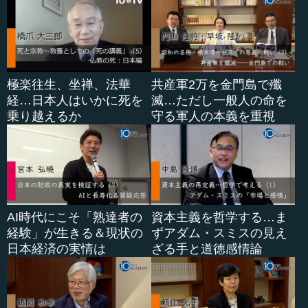
極楽往生、坐禅、法華
共産軍2万を金門島で殲
経…日本人はいかに死を
滅…ただし一般人の命を
乗り越えるか
守る軍人の本義を重視
AI時代にこそ「熟達者の
資本主義を哲学する…ま
経験」が生きる＆現状の
ずアダム・スミスの見え
日本経済の実情は
ざる手と道徳感情論