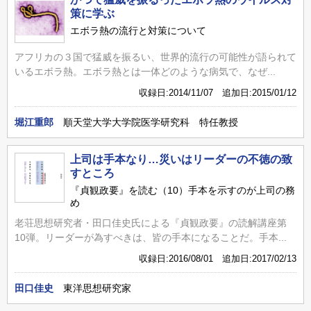
策に学ぶ
エボラ熱の流行と対策について
アフリカの３国で猛威を振るい、世界的流行の可能性が語られて
いるエボラ熱。エボラ熱とは一体どのような病気で、なぜ...
収録日:2014/11/07 追加日:2015/01/12
堀江重郎
順天堂大学大学院医学研究科 特任教授
上司は手本なり…災いはリーダーの不徳の致
すところ
『貞観政要』を読む（10）手本を示すのが上司の務
め
老荘思想研究者・田口佳史氏による『貞観政要』の読解講座第
10弾。リーダーが為すべきは、皆の手本になることだ。手本...
収録日:2016/08/01 追加日:2017/02/13
田口佳史
東洋思想研究家