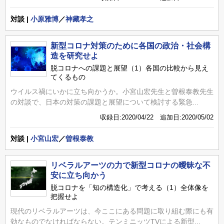
対談 |
小原雅博
／
神藏孝之
新型コロナ対策のために各国の政治・社会構
造を研究せよ
脱コロナへの課題と展望（1）各国の比較から見え
てくるもの
ウイルス禍にいかに立ち向かうか。小宮山宏先生と曽根泰教先生
の対談で、日本の対策の課題と展望について検討する緊急...
収録日:2020/04/22 追加日:2020/05/02
対談 |
小宮山宏
／
曽根泰教
リベラルアーツの力で新型コロナの曖昧な不
安に立ち向かう
脱コロナを「知の構造化」で考える（1）全体像を
把握せよ
現代のリベラルアーツは、今ここにある問題に取り組む際にも有
効なものでなければならない。テンミニッツTVによる新型...