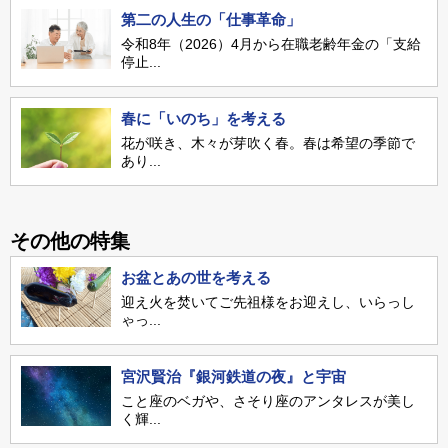
第二の人生の「仕事革命」
令和8年（2026）4月から在職老齢年金の「支給
停止...
春に「いのち」を考える
花が咲き、木々が芽吹く春。春は希望の季節で
あり...
その他の特集
お盆とあの世を考える
迎え火を焚いてご先祖様をお迎えし、いらっし
ゃっ...
宮沢賢治『銀河鉄道の夜』と宇宙
こと座のベガや、さそり座のアンタレスが美し
く輝...