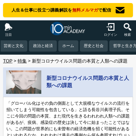
人生＆仕事に役立つ講義解説を
無料メルマガ
で配信
注目
ログイン
検索
芸術と文化
政治と経済
ホーム
歴史と社会
哲学と生き
TOP
特集
新型コロナウイルス問題の本質と人類への課題
新型コロナウイルス問題の本質と人
類への課題
「グローバル化はその負の側面として大規模なウイルスの流行を
招いてしまう可能性を包含している」と語る長谷川眞理子氏。そ
こに今回の問題の本質、また現代を生きるわれわれ人類への課題
があるが、疫病、感染症の歴史は決して今に始まったことではな
い。この問題が世界的にも未曽有の経済危機を招く可能性がある
といわれるなか、われわれは過去の事例から何を参照すればいい