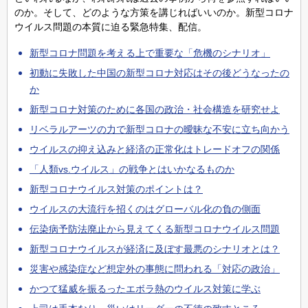
のか。そして、どのような方策を講じればいいのか。新型コロナ
ウイルス問題の本質に迫る緊急特集、配信。
新型コロナ問題を考える上で重要な「危機のシナリオ」
初動に失敗した中国の新型コロナ対応はその後どうなったの
か
新型コロナ対策のために各国の政治・社会構造を研究せよ
リベラルアーツの力で新型コロナの曖昧な不安に立ち向かう
ウイルスの抑え込みと経済の正常化はトレードオフの関係
「人類vs.ウイルス」の戦争とはいかなるものか
新型コロナウイルス対策のポイントは？
ウイルスの大流行を招くのはグローバル化の負の側面
伝染病予防法廃止から見えてくる新型コロナウイルス問題
新型コロナウイルスが経済に及ぼす最悪のシナリオとは？
災害や感染症など想定外の事態に問われる「対応の政治」
かつて猛威を振るったエボラ熱のウイルス対策に学ぶ