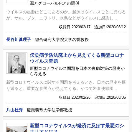
源とグローバル化との関係
ウイルスの起源はどこにあるのか。起源はウイルスごとに異なる
が、サル、ブタ、ニワトリ、水鳥などがウイルスに感染し...
収録日:2020/02/17 追加日:2020/03/12
長谷川眞理子
総合研究大学院大学名誉教授
伝染病予防法廃止から見えてくる新型コロナ
ウイルス問題
新型コロナウイルス問題を日本の疫病対策の歴史か
ら考える
新型コロナウイルスに関する問題を考えるとき、日本の歴史を振
り返ると、重要な参照点が見えてくる。かつて岩倉使節団...
収録日:2020/02/26 追加日:2020/03/05
片山杜秀
慶應義塾大学法学部教授
新型コロナウイルスが経済に及ぼす最悪のシ
ナリオとは？