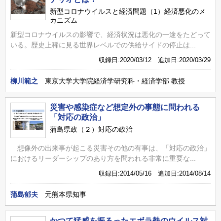
新型コロナウイルスと経済問題（1）経済悪化のメ
カニズム
新型コロナウイルスの影響で、経済状況は悪化の一途をたどって
いる。歴史上稀に見る世界レベルでの供給サイドの停止は...
収録日:2020/03/12 追加日:2020/03/29
柳川範之
東京大学大学院経済学研究科・経済学部 教授
災害や感染症など想定外の事態に問われる
「対応の政治」
蒲島県政（２）対応の政治
想像外の出来事が起こる災害その他の有事は、「対応の政治」
におけるリーダーシップのあり方を問われる非常に重要な...
収録日:2014/05/16 追加日:2014/08/14
蒲島郁夫
元熊本県知事
かつて猛威を振るったエボラ熱のウイルス対