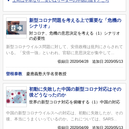
上司は手本なり…災いはリーダーの不徳の致すところ
新型コロナ問題を考える上で重要な「危機の
シナリオ」
対コロナ、危機の意思決定を考える（1）シナリオ
の必要性
新型コロナウイルス問題に対して、安倍政権は批判にさらされて
いる。「安倍一強」といわれ、官邸に意思決定が集中して...
収録日:2020/04/28 追加日:2020/05/13
曽根泰教
慶應義塾大学名誉教授
初動に失敗した中国の新型コロナ対応はその
後どうなったのか
世界の新型コロナ対応を俯瞰する（1）中国の対応
中国の新型コロナウイルスへの対応は、初動に失敗したが、その
後、本当にうまくいっているのか。これについては、SARS...
収録日:2020/04/09 追加日:2020/05/13