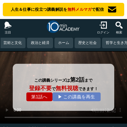
人生＆仕事に役立つ講義解説を
無料メルマガ
で配信
注目
ログイン
検索
芸術と文化
政治と経済
ホーム
歴史と社会
哲学と生き
第2話
この講義シリーズは
まで
登録不要
無料視聴
で
できます！
第1話へ
▶ この講義を再生