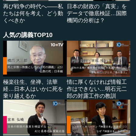
再び戦争の時代へ――私
日本の財政の「真実」を
たちは何を考え、どう動
データで徹底検証…国際
くべきか
機関の分析は？
人気の講義TOP10
極楽往生、坐禅、法華
情に厚くなければ情報工
経…日本人はいかに死を
作はできない…明石元二
乗り越えるか
郎の対露工作の教訓