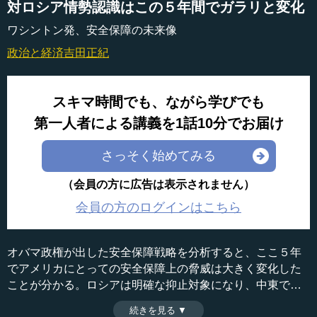
対ロシア情勢認識はこの５年間でガラリと変化
ワシントン発、安全保障の未来像
政治と経済
吉田正紀
スキマ時間でも、ながら学びでも
第一人者による講義を1話10分でお届け
さっそく始めてみる
（会員の方に広告は表示されません）
会員の方のログインはこちら
オバマ政権が出した安全保障戦略を分析すると、ここ５年
でアメリカにとっての安全保障上の脅威は大きく変化した
ことが分かる。ロシアは明確な抑止対象になり、中東では
包括的なテロ対策が必要となった。中国の軍備増強も油断
続きを見る ▼
時間：5分35秒