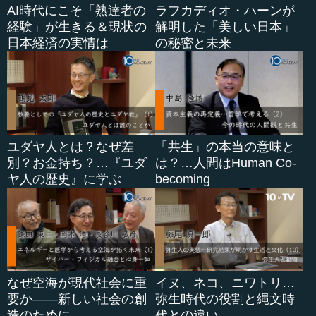
AI時代にこそ「熟達者の
ラフカディオ・ハーンが
経験」が生きる＆現状の
解明した「美しい日本」
日本経済の実情は
の秘密と未来
ユダヤ人とは？なぜ差
「共生」の本当の意味と
別？お金持ち？…『ユダ
は？…人間はHuman Co-
ヤ人の歴史』に学ぶ
becoming
なぜ空海が現代社会に重
イヌ、ネコ、ニワトリ…
要か――新しい社会の創
弥生時代の役割と縄文時
造のために
代との違い