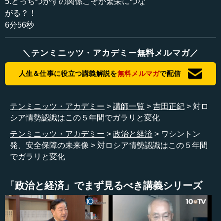
5.どっちつかずの関係こそが繁栄につな
というものを正面で受け止めて、国家安全保障戦略そのも
がる？！
のを変えている。さらに、２月以降のロシアの行動等によ
6分56秒
って、これはさらに激化しているという状況です。
＼テンミニッツ・アカデミー無料メルマガ／
実際ワシントンにいますと、本当にロシア関係、あるい
は核抑止の関係、まさに冷戦が戻ったのではないかといっ
人生＆仕事に役立つ講義解説を
無料メルマガ
で配信
たようなコンフェレンス（会議）やシンポジウムが、色々
なシンクタンクで行われています。これは、日本が全く関
与していない核抑止の構造の中で、４０年を超える冷戦と
テンミニッツ・アカデミー
講師一覧
吉田正紀
対ロ
いう時代をただ単に平和な時代として認識していた日本
シア情勢認識はこの５年間でガラリと変化
と、冷戦というものを、まさに一歩間違えると自分の国が
テンミニッツ・アカデミー
政治と経済
ワシントン
滅んでしまうかもしれないという認識の中で核抑止に取り
発、安全保障の未来像
対ロシア情勢認識はこの５年間
組み、冷戦を戦ってきたアメリカとの間で、大きなパーセ
でガラリと変化
プション（認識）・ギャップが生じていることを示しては
いないでしょうか。一言でいうと、米国人は心底ロシア人
が嫌いであり、彼らを信用していないなと感じています。
「政治と経済」でまず見るべき講義シリーズ
●不確定要素が依然として多い中東情勢