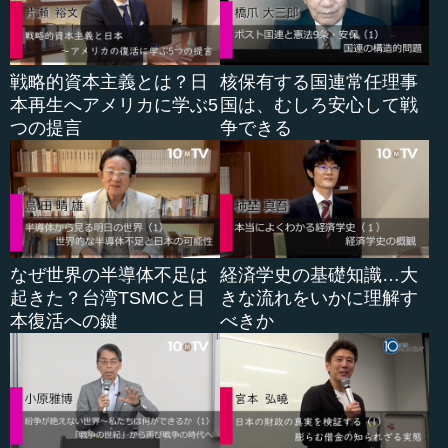
次に中東方面、特に今回の場合は、明確に対テロという
脅威について明確化すると、対テロについても、２０１０
年の国家安全保障戦略と今年出た国家安全保障戦略とで
戦略的資本主義とは？日
核保有する国連常任理事
は、情勢認識は格段に厳しくなっています。今年の夏に成
本再生へアメリカに学ぶ5
国は、むしろ安心して戦
立したイランの核開発規制合意により、中東情勢全体には
つの提言
争できる
大きく変化する可能性が生じています。
確かにオバマ政権の思惑通り、イランの核開発とテロリ
スト支援を同時に中止させることができれば、情勢は改善
される方向に進みます。しかし、この後の米国議会の状況
や、あるいはＩＡＥＡの査察の実効性やイランの対応等に
なぜ世界の半導体不足は
経済学史の基礎知識…大
ついては、さまざま不確定要素が多い状況です。また、先
起きた？台湾TSMCと日
きな流れをいかに理解す
ほど述べたシリア情勢の悪化から、現時点では改善と悪化
本復活への鍵
べきか
の双方の可能性があると言わざるを得ないと思います。
...