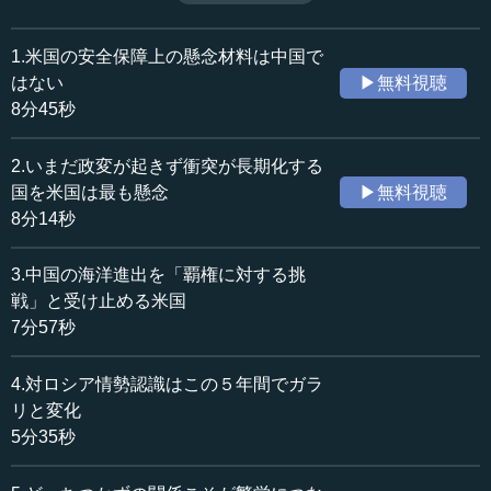
できない。元海上自衛隊佐世保地方総監・吉田正紀氏が、
収録日：2015年11月11日
アメリカを取り巻く情勢変化を明快に論じる。（全５話中
追加日：2015年12月28日
４話目）
1.米国の安全保障上の懸念材料は中国で
カテゴリー：
はない
▶無料視聴
政治
安全保障・テロ
8分45秒
国際
国際一般
2.いまだ政変が起きず衝突が長期化する
≪全文≫
国を米国は最も懸念
▶無料視聴
●厳しさを増すアメリカの対ロ認識
8分14秒
２００９年に成立したオバマ政権が、２０１０年に出し
3.中国の海洋進出を「覇権に対する挑
た初の国家安全保障戦略２０１０と、今年(２０１５年)の２
戦」と受け止める米国
月に出した国家安全保障戦略２０１５を、現在の情勢を前
7分57秒
提にして比較してみると、面白いことが分かります。
4.対ロシア情勢認識はこの５年間でガラ
２０１０年時点の国家安全保障戦略では、オバマ政権は
リと変化
ロシアに対し、安定かつ実務的で多次元の関係を構築する
5分35秒
と述べています。しかし、２０１５年２月の段階になる
と、ロシアの侵略を抑止し、代償を科すため厳しい制裁を
実施するとあります。このように、明らかにロシアの脅威