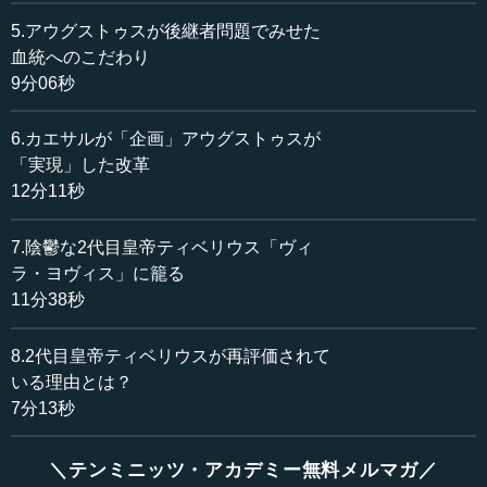
百人の元老院の人たちを中心としたそれまでの共和政国家
5.アウグストゥスが後継者問題でみせた
の体制では、対処できない事態になっていたのです。広い
血統へのこだわり
領土を管理しながら、さまざまな事件に対しては即座に判
9分06秒
断しなければいけないことがたくさん出てきたということ
です。
6.カエサルが「企画」アウグストゥスが
「実現」した改革
結局、紀元前1世紀の半ば、60年頃に、クラッススとポン
12分11秒
ペイウスとカエサルが現れ、3人の間で第1回三頭政治とい
う密約が交わされました。その中でカエサルが主導権を握
7.陰鬱な2代目皇帝ティベリウス「ヴィ
り、単独の支配者になっていったのです。彼もローマ人の
ことは分かっていましたから、そんなに簡単に「自分が絶
ラ・ヨヴィス」に籠る
対的な権力者だ」ということを見せないようにしていたで
11分38秒
しょう。
8.2代目皇帝ティベリウスが再評価されて
その後、カエサルは紀元前44年に終身独裁官になりま
いる理由とは？
す。独裁官のことを「ディクタトール」といいますけれど
7分13秒
も、このディクタトールとは、ローマの国政の中で、非常
事態に限って唯一の人に実権を委ねることを認める制度で
＼テンミニッツ・アカデミー無料メルマガ／
す。戦争が非常に長引いたり、膠着したりするようなとき