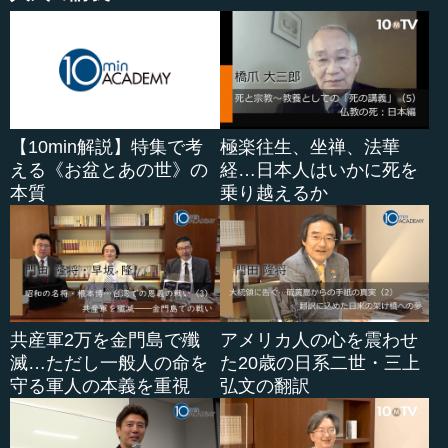
【10min解説】特集で考
極楽往生、坐禅、法華
える《お盆とあの世》の
経…日本人はいかに死を
本質
乗り越えるか
共産軍2万を金門島で殲
アメリカ人の心を震わせ
滅…ただし一般人の命を
た20歳の日系二世・三上
守る軍人の本義を重視
弘文の翻訳