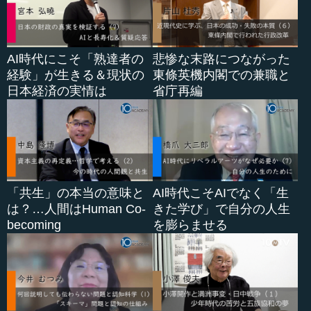
AI時代にこそ「熟達者の
悲惨な末路につながった
経験」が生きる＆現状の
東條英機内閣での兼職と
日本経済の実情は
省庁再編
「共生」の本当の意味と
AI時代こそAIでなく「生
は？…人間はHuman Co-
きた学び」で自分の人生
becoming
を膨らませる