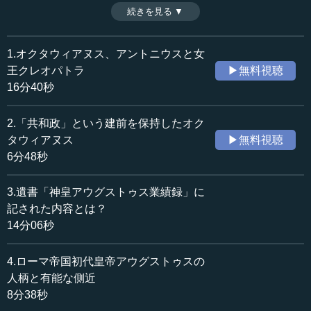
者」の時代へと動き出す。2回の三頭体制を経て、ローマの
続きを見る ▼
時間：16分40秒
実権がついにオクタウィアヌスの手に握られるまでを追
収録日：2017年6月16日
う。（全8話中第1話）
追加日：2017年7月20日
1.オクタウィアヌス、アントニウスと女
カテゴリー：
王クレオパトラ
▶無料視聴
歴史・民族
西洋・中東史
16分40秒
≪全文≫
2.「共和政」という建前を保持したオク
●500年間の共和政から三頭政治へ－カエサルの台頭
タウィアヌス
▶無料視聴
6分48秒
紀元前1世紀にガイウス・ユリウス・カエサルが登場した
ことは、ローマ史だけではなく世界史の中でも、非常に大
3.遺書「神皇アウグストゥス業績録」に
きな転換といっていい事件ではないかと思います。ローマ
記された内容とは？
は500年にわたって共和政を続けてきました。共和政という
14分06秒
のは平たくいうと、独裁制を嫌う、1人の人に支配を委ねる
のを非常に毛嫌いしたということです。そういうことを、
4.ローマ帝国初代皇帝アウグストゥスの
ローマは500年にわたって、曲がりなりにも続けてきたわけ
です。
人柄と有能な側近
8分38秒
それが、領土が非常に大きくなり過ぎたこともあり、数