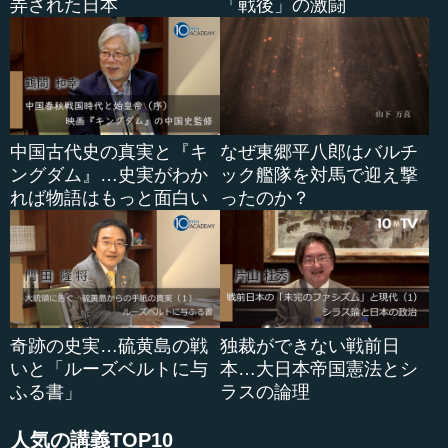
弄された日本
「戦後」の激闘
中国古代史の真実と『キ
なぜ東郷平八郎はバルチ
ングダム』…史実がわか
ック艦隊を対馬で迎え撃
れば物語はもっと面白い
ったのか？
奇跡の史実…硫黄島の戦
独裁ができない戦前日
いと「ルーズベルトに与
本…大日本帝国憲法とシ
ふる書」
ラスの論理
人気の講義TOP10