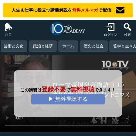
人生＆仕事に役立つ講義解説を
無料メルマガ
で配信
注目
ログイン
検索
芸術と文化
政治と経済
ホーム
歴史と社会
哲学と生き
登録不要
無料視聴
この講義は
で
できます！
▶ 無料視聴する