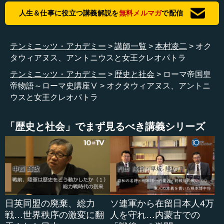
に、半年に限って、その権限が与えられました。これまで
人生＆仕事に役立つ講義解説を
無料メルマガ
で配信
何人もの人たちが非常事態のときにその権限をもらいまし
たけれども、カエサルは、それを終身にわたってもらうと
いうことになったわけです。「なった」といいましたが、
テンミニッツ・アカデミー
講師一覧
本村凌二
オク
それは「そうなるように仕向けた」のかどうかは定かでは
タウィアヌス、アントニウスと女王クレオパトラ
ありません。しかし、周りには特に共和政を信望する人た
ちがいたため、そのことが彼に対する決定的な反感につな
テンミニッツ・アカデミー
歴史と社会
ローマ帝国皇
がっていきました。
帝物語～ローマ史講座Ⅴ
オクタウィアヌス、アントニ
ウスと女王クレオパトラ
紀元前44年3月15日、元老院議事堂に出掛けていったカ
エサルは、そこで暗殺されてしまいます。もちろん彼には
「歴史と社会」でまず見るべき講義シリーズ
ボディーガード、あるいはそういった役割の人もいたので
しょう。しかし、彼自身、非常に無防備なところがあった
ので、結局、暗殺されてしまったのです。
●アントニウスが首尾よく反カエサル派を糾弾
日英同盟の廃棄、総力
ソ連軍から在留日本人4万
カエサルを殺した人たちは...
戦…世界秩序の激変に翻
人を守れ…内蒙古での