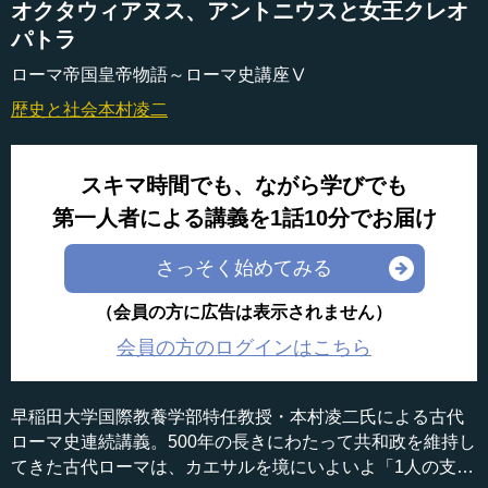
オクタウィアヌス、アントニウスと女王クレオ
パトラ
ローマ帝国皇帝物語～ローマ史講座Ⅴ
歴史と社会
本村凌二
スキマ時間でも、ながら学びでも
第一人者による講義を1話10分でお届け
さっそく始めてみる
（会員の方に広告は表示されません）
会員の方のログインはこちら
早稲田大学国際教養学部特任教授・本村凌二氏による古代
ローマ史連続講義。500年の長きにわたって共和政を維持し
てきた古代ローマは、カエサルを境にいよいよ「1人の支配