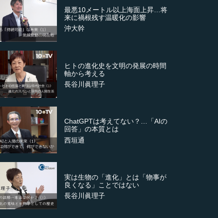
最悪10メートル以上海面上昇…将
来に禍根残す温暖化の影響
沖大幹
ヒトの進化史を文明の発展の時間
軸から考える
長谷川眞理子
ChatGPTは考えてない？…「AIの
回答」の本質とは
西垣通
実は生物の「進化」とは「物事が
良くなる」ことではない
長谷川眞理子