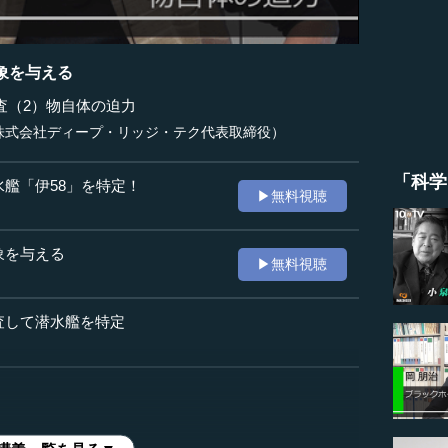
象を与える
査（2）物自体の迫力
株式会社ディープ・リッジ・テク代表取締役）
「科学
水艦「伊58」を特定！
▶無料視聴
象を与える
▶無料視聴
査して潜水艦を特定