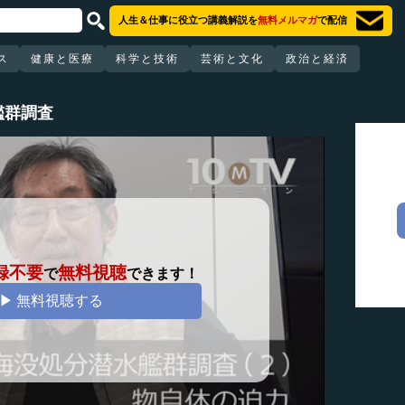
人生＆仕事に役立つ講義解説を
無料メルマガ
で配信
ス
健康と医療
科学と技術
芸術と文化
政治と経済
艦群調査
録不要
無料視聴
で
できます！
▶ 無料視聴する