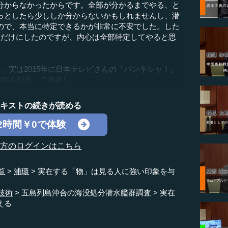
分からなかったからです。全部が分かるまでやる、と
っとしたら少ししか分からないかもしれませんし、潜
ので、本当に特定できるかが非常に不安でした。した
艦だけにしたのですが、内心は全部特定してやると思
、実は2015年に日本テレビさんの「バンキシャ！」
年を記念して放送し...
テキストの続きが読める
2時間￥0で体験
の方のログインはこちら
覧
浦環
実在する「物」は見る人に強い印象を与
技術
五島列島沖合の海没処分潜水艦群調査
実在
える