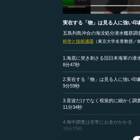
実在する「物」は見る人に強い印
五島列島沖合の海没処分潜水艦群調
科学と技術
浦環
（東京大学名誉教授／
1.海底に突き刺さる旧日本海軍の潜
8分47秒
2.実在する「物」は見る人に強い印
9分59秒
3.音波だけでなく視覚的に細かく調
11分34秒
4.海中調査は非常にお金がかかる
10分29秒