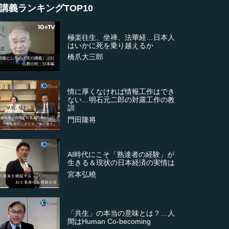
講義ランキングTOP10
極楽往生、坐禅、法華経…日本人
はいかに死を乗り越えるか
橋爪大三郎
情に厚くなければ情報工作はでき
ない…明石元二郎の対露工作の教
訓
門田隆将
AI時代にこそ「熟達者の経験」が
生きる＆現状の日本経済の実情は
宮本弘曉
「共生」の本当の意味とは？…人
間はHuman Co-becoming