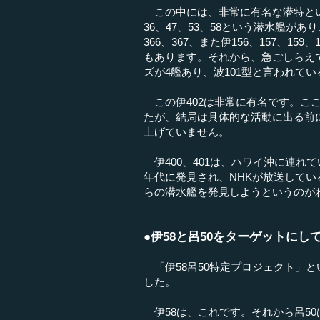
この中には、非常に有名な潜特とい
36、47、53、58という潜水艦が
366、367、また伊156、157、1
もあります。それから、急ごしらえで
ズが4艦あり、波101型と言われて
この伊402は非常に有名です。こ
たが、結局は具体的な活動に出る前
上げていません。
伊400、401は、ハワイ沖に連れ
年代に発見され、NHKが放送して
らの潜水艦を発見しようというのが
●伊58と呂50をターゲットにし
「伊58呂50特定プロジェクト」
した。
伊58は、これです。それから呂5