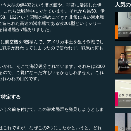
人気の
う大型の伊402という潜水艦や、非常に活躍した伊
あり、これらは戦時中にできています。それから呂50、伊
59、158、162という昭和の初めにできた非常に古い潜水艦
造られた高速の潜水艦である波201型というシリー
いる輸送艦が7艦ありました。
こに航空機を3機積んで、アメリカ本土を狙う作戦でし
に戦争が終わってしまったので使われず、戦果は何も
ていかれ、そこで海没処分されています。それらは2000
いるので、ご覧になった方もいるかもしれません。これ
われわれの目的です。
て特定する
という名前を付けて、この潜水艦群を発見しようとしま
0はこれですが、なぜこの2つにしたかというと、どれ