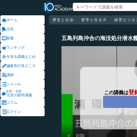
ホーム
歴史と社会
哲学と生き方
経営ビジネ
注目
五島列島沖合の海没処分潜水
新着
ランキング
を知る講義まとめ
編集長の見どころ
講師
ジャンル
登
8月・9月
この講義は
注目の新作講義
コラム
ログイン