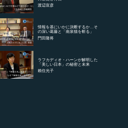
渡辺宣彦
情報を基にいかに決断するか…そ
の深い葛藤と「南泉猫を斬る」
門田隆将
ラフカディオ・ハーンが解明した
「美しい日本」の秘密と未来
賴住光子