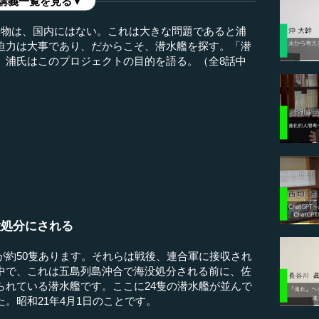
講義一覧を見る▼
念物は、国内にはない。これは大きな問題であると浦
迫力は大事であり、だからこそ、潜水艦を探す。「潜
、浦氏はこのプロジェクトの目的を語る。（全8話中
没処分にされる
約50隻あります。それらは戦後、連合軍に接収され
中で、これは五島列島沖合で海没処分される前に、佐
られている潜水艦です。ここに24隻の潜水艦が並んで
。昭和21年4月1日のことです。