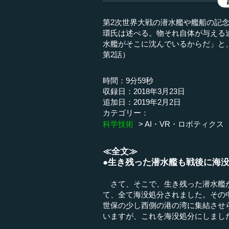
第2次世界大戦の潜水艦や艦船の記
環氏は述べる。物それ自体が与える
水艦がそこに沈んでいるからだ」と
第2話）
時間：9分59秒
収録日：2018年3月23日
追加日：2019年2月2日
カテゴリー：
科学技術
AI・VR・ロボティクス
≪全文≫
●生き残った潜水艦も戦後に海
さて、そこで、生き残った潜水艦が
て、全て海没処分されました。その
世保の少し西側の港の湾に集結させ
いますが、これを海没処分にしました