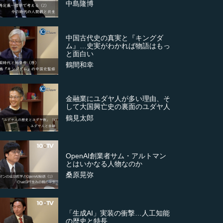
中島隆博
中国古代史の真実と『キングダ
ム』…史実がわかれば物語はもっ
と面白い
鶴間和幸
金融業にユダヤ人が多い理由、そ
して大国興亡史の裏面のユダヤ人
鶴見太郎
OpenAI創業者サム・アルトマン
とはいかなる人物なのか
桑原晃弥
「生成AI」実装の衝撃…人工知能
の歴史と特長