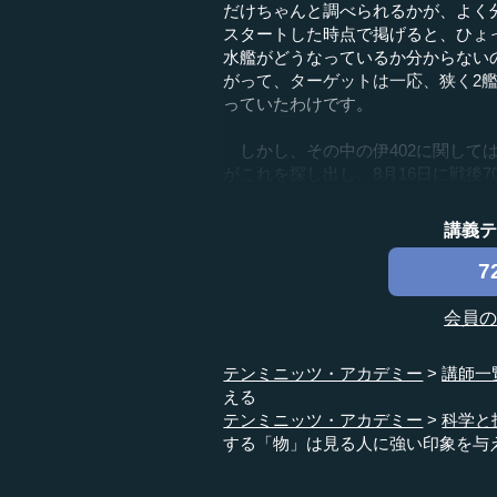
だけちゃんと調べられるかが、よく
スタートした時点で掲げると、ひょ
水艦がどうなっているか分からない
がって、ターゲットは一応、狭く2
っていたわけです。
しかし、その中の伊402に関しては
がこれを探し出し、8月16日に戦後70
講義
7
会員
テンミニッツ・アカデミー
講師一
える
テンミニッツ・アカデミー
科学と
する「物」は見る人に強い印象を与