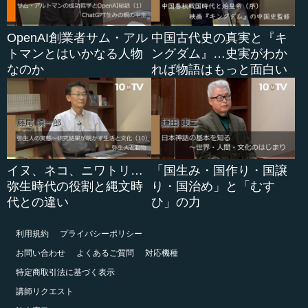
OpenAI創業者サム・アル
中国古代史の真実と『キ
トマンとはいかなる人物
ングダム』…史実がわか
なのか
れば物語はもっと面白い
イヌ、ネコ、ニワトリ…
「国生み・国作り・国譲
弥生時代の役割と縄文時
り・国治め」と「むす
代との違い
ひ」の力
利用規約
プライバシーポリシー
お問い合わせ
よくあるご質問
対応機種
特定商取引法に基づく表示
講師リクエスト