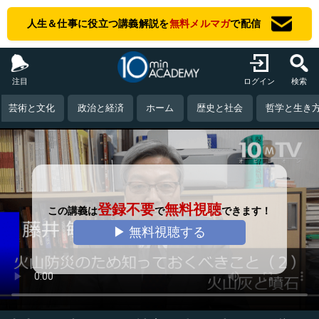
人生＆仕事に役立つ講義解説を
無料メルマガ
で配信
注目
ログイン
検索
芸術と文化
政治と経済
ホーム
歴史と社会
哲学と生き
登録不要
無料視聴
この講義は
で
できます！
▶ 無料視聴する