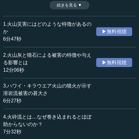
火口から大砲の弾のように飛んでくる石のことである。両
続きを見る ▼
時間：12分06秒
者とも火口からの距離によって被害は異なるが、留意して
収録日：2019年3月29日
いないと非常に危険な帰結を招く。（全6話中第2話）
追加日：2019年5月29日
1.火山災害にはどのような特徴があるの
カテゴリー：
か
▶無料視聴
社会・福祉
災害・防災
6分47秒
≪全文≫
2.火山灰と噴石による被害の特徴や与え
●火山灰の特徴
る影響とは
▶無料視聴
12分06秒
火山噴火に伴う現象を、これから順番に説明していきま
す。
3.ハワイ・キラウエア火山の噴火が示す
溶岩流被害の甚大さ
まずは、火山灰と大きな噴石です。この写真は2000年の
6分27秒
有珠山の噴火の時のものですが、アパートや民家の屋根が
銀色に光っているように見えます。これは火山灰が降り積
4.火砕流とは…なぜ巻き込まれるとほぼ
もった様子を表しています。10センチメートル以上も降り
積もっているのですが、同時にそこに黒い穴が開いている
助からないのか？
のが分かると思います。これが大きな噴石です。大きな噴
7分32秒
石が火口から大砲の弾のように撃ち出され、落ちてきてこ