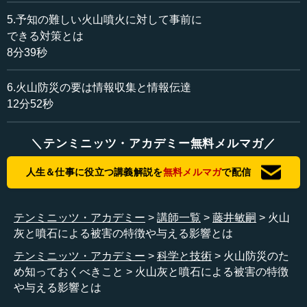
こに穴を開けました。アパートの天井を突き抜けて、部屋
5.予知の難しい火山噴火に対して事前に
まで落ちたこともあります。道路の辺りにもたくさん噴石
できる対策とは
が落ちているのですが、これが人に当たった場合、すぐに
8分39秒
命を落とすこともあり得ます。幸いにして、2000年の有珠
山噴火では、噴火前に1万6000人が避難をしていたので、1
6.火山防災の要は情報収集と情報伝達
人のけが人も出ませんでした。
12分52秒
次に、火山灰の特徴をお話しします。火山灰とは、急冷
されたマグマや岩石が砕かれてできた破片のうち、サイズ
＼テンミニッツ・アカデミー無料メルマガ／
が2ミリより小さいもののことです。つまり、基本的には石
のかけらです。ですから、木や紙を燃やしてできる灰とは
人生＆仕事に役立つ講義解説を
無料メルマガ
で配信
全く異なります。降り積もると重いのです。
テンミニッツ・アカデミー
講師一覧
藤井敏嗣
火山
また、火山灰は石のかけらなのでトゲトゲしており、目
灰と噴石による被害の特徴や与える影響とは
の中に入ったりすると、角膜を傷つけることもあます。そ
して火山灰には有毒なガスが吸着されているので、水に濡
テンミニッツ・アカデミー
科学と技術
火山防災のた
れると電気を通しやすいものになります。例えば、碍子に
め知っておくべきこと
火山灰と噴石による被害の特徴
降り積もったところに雨が降ると、硫酸の薄いものができ
や与える影響とは
ます。このためにショートが起こり、停電が起こることも