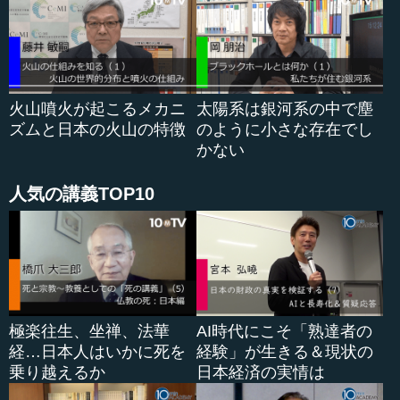
火山噴火が起こるメカニ
太陽系は銀河系の中で塵
ズムと日本の火山の特徴
のように小さな存在でし
かない
人気の講義TOP10
極楽往生、坐禅、法華
AI時代にこそ「熟達者の
経…日本人はいかに死を
経験」が生きる＆現状の
乗り越えるか
日本経済の実情は