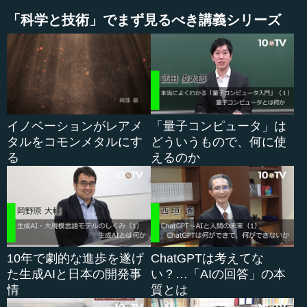
あります。さらに、乾燥しているときに地面にうっすらと
「科学と技術」でまず見るべき講義シリーズ
火山灰がある状態でも、車が通るとそれらがすぐに舞い上
がり、周りがほとんど何も見えなくなることも起こりま
す。
積もるという点では雪と似ていますが、雪と違うのは、
いったん降り積もったら、溶けることはないということで
す。人力で除けない限り決してなくならなりません。その
イノベーションがレアメ
「量子コンピュータ」は
ため、鉄道などに降り積もったものも全て除去しないと、
タルをコモンメタルにす
どういうもので、何に使
動かせません。
る
えるのか
この写真を見ると分かりますが、火山灰が降っている最
中は、その真下が真っ暗になります。それに対して、火山
灰が降っていないところは、非常に明るいということが分
かります...
10年で劇的な進歩を遂げ
ChatGPTは考えてな
た生成AIと日本の開発事
い？…「AIの回答」の本
情
質とは