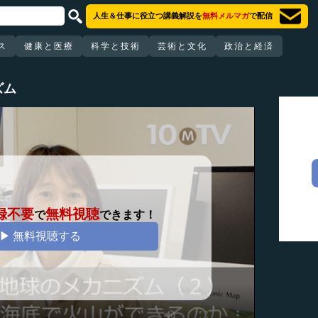
人生＆仕事に役立つ講義解説を
無料メルマガ
で配信
ス
健康と医療
科学と技術
芸術と文化
政治と経済
ズム
録不要
無料視聴
で
できます！
▶ 無料視聴する