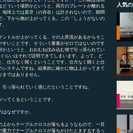
人気の
はどういう場所かというと、両方のプレートが離れる
、地球上では真空（の存在）は許されないので、隙間
で」下から物が上がってくる。この「しょうがないの
す。
ントルが上がってくる、その上昇流があるからそこ
やすいことです。そういう要素がゼロではないのです
何かというと、おおむね沈み込む側で引っ張られてい
割ぐらいはそれで説明できてしまいます。よって、ど
と、仕方なく開くということです。仕方なく開くと仕
のシステムですね。結果的に確かに物は上がってきて
りきではありません。
、引っ張られていく感じだということですね。
がってくるということです。
のはなぜですか。
の上からテーブルクロスが落ちるようなもので、一旦
の重力でテーブルクロスが落ちかけたときするするっ