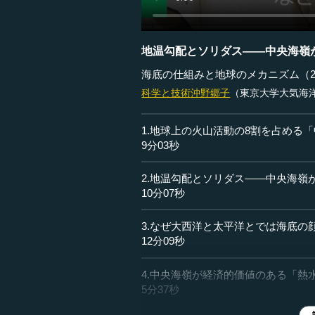
地温勾配とソリダス――中央海嶺
海底の仕組みと地球のメカニズム（
科学と技術
沖野郷子
（東京大学大気海
1.地球上の火山活動の8割を占める
9分03秒
2.地温勾配とソリダス――中央海嶺
10分07秒
3.なぜ大西洋と太平洋とでは海底の
12分09秒
4.中央海嶺が経済的価値のある「熱
5分37秒