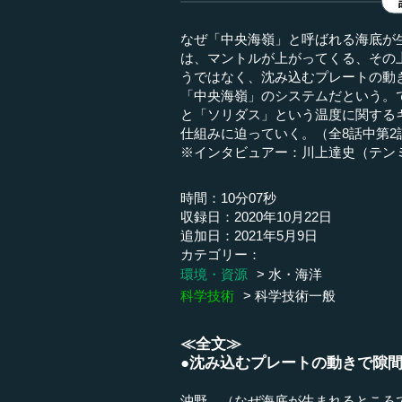
なぜ「中央海嶺」と呼ばれる海底が
は、マントルが上がってくる、その
うではなく、沈み込むプレートの動
「中央海嶺」のシステムだという。
と「ソリダス」という温度に関する
仕組みに迫っていく。（全8話中第2
※インタビュアー：川上達史（テン
時間：10分07秒
収録日：2020年10月22日
追加日：2021年5月9日
カテゴリー：
環境・資源
水・海洋
科学技術
科学技術一般
≪全文≫
●沈み込むプレートの動きで隙
沖野 （なぜ海底が生まれるところ