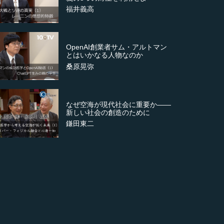
福井義高
OpenAI創業者サム・アルトマン
とはいかなる人物なのか
桑原晃弥
なぜ空海が現代社会に重要か――
新しい社会の創造のために
鎌田東二