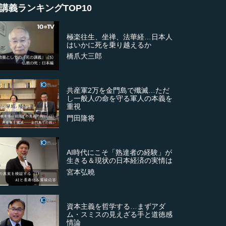
講義ランキングTOP10
極楽往生、坐禅、法華経…日本人
はいかに死を乗り越えるか
橋爪大三郎
共産軍2万を金門島で殲滅…ただ
し一般人の命を守る軍人の本義を
重視
門田隆将
AI時代にこそ「熟達者の経験」が
生きる＆現状の日本経済の実情は
宮本弘曉
資本主義を哲学する…まずアダ
ム・スミスの見えざる手と道徳感
情論