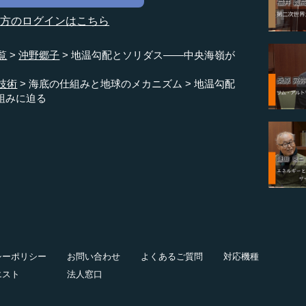
の方のログインはこちら
覧
沖野郷子
地温勾配とソリダス――中央海嶺が
技術
海底の仕組みと地球のメカニズム
地温勾配
組みに迫る
シーポリシー
お問い合わせ
よくあるご質問
対応機種
エスト
法人窓口