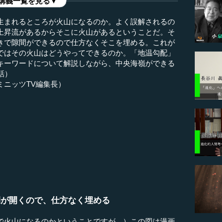
講義一覧を見る▼
生まれるところが火山になるのか。よく誤解されるの
上昇流があるからそこに火山があるということだ。そ
きで隙間ができるので仕方なくそこを埋める。これが
ではその火山はどうやってできるのか。「地温勾配」
キーワードについて解説しながら、中央海嶺ができる
話）
ミニッツTV編集長）
間が開くので、仕方なく埋める
で火山になるのかということですが、）この図は漫画