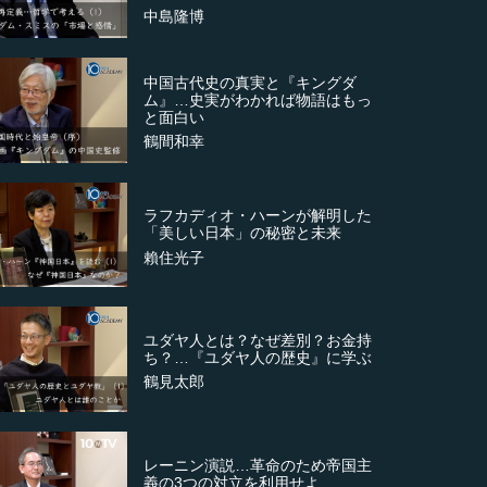
中島隆博
中国古代史の真実と『キングダ
ム』…史実がわかれば物語はもっ
と面白い
鶴間和幸
ラフカディオ・ハーンが解明した
「美しい日本」の秘密と未来
賴住光子
ユダヤ人とは？なぜ差別？お金持
ち？…『ユダヤ人の歴史』に学ぶ
鶴見太郎
レーニン演説…革命のため帝国主
義の3つの対立を利用せよ