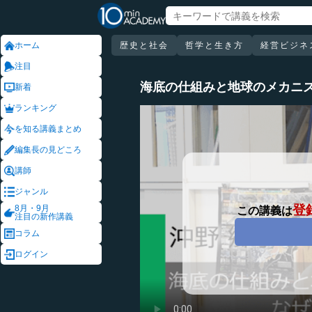
ホーム
歴史と社会
哲学と生き方
経営ビジネ
注目
海底の仕組みと地球のメカニ
新着
ランキング
を知る講義まとめ
編集長の見どころ
講師
ジャンル
登
8月・9月
この講義は
注目の新作講義
コラム
ログイン