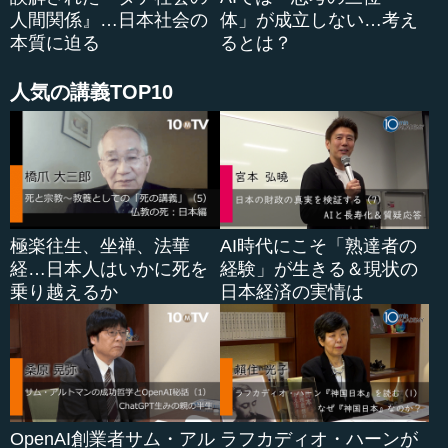
人間関係』…日本社会の
体」が成立しない…考え
本質に迫る
るとは？
人気の講義TOP10
極楽往生、坐禅、法華
AI時代にこそ「熟達者の
経…日本人はいかに死を
経験」が生きる＆現状の
乗り越えるか
日本経済の実情は
OpenAI創業者サム・アル
ラフカディオ・ハーンが