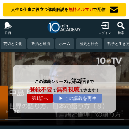
人生＆仕事に役立つ講義解説を
無料メルマガ
で配信
注目
ログイン
検索
芸術と文化
政治と経済
ホーム
歴史と社会
哲学と生き
第2話
この講義シリーズは
まで
登録不要
無料視聴
で
できます！
第1話へ
▶ この講義を再生