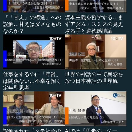
『「甘え」の構造』への
資本主義を哲学する…ま
誤解…甘えはダメなもの
ずアダム・スミスの見え
なのか？
ざる手と道徳感情論
仕事をするのに「年齢」
世界の神話の中で異彩を
は関係ない…不幸を招く
放つ日本神話の世界観
定年型思考
誤解された『タテ社会の
AIでは「思考の三位一