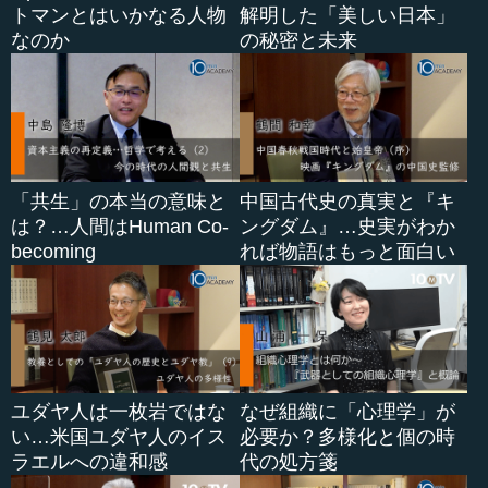
トマンとはいかなる人物
解明した「美しい日本」
なのか
の秘密と未来
「共生」の本当の意味と
中国古代史の真実と『キ
は？…人間はHuman Co-
ングダム』…史実がわか
becoming
れば物語はもっと面白い
ユダヤ人は一枚岩ではな
なぜ組織に「心理学」が
い…米国ユダヤ人のイス
必要か？多様化と個の時
ラエルへの違和感
代の処方箋