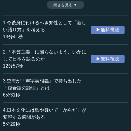
か。（2019年2月14日開催日本ビジネス協会JBCインタラ
続きを見る ▼
時間：13分20秒
クティブセミナー講演「世界の語り方、日本の語り方」よ
収録日：2019年2月14日
り、全9話中第8話）
追加日：2019年8月21日
1.今後身に付けるべき知性として「新し
カテゴリー：
い語り方」を考える
▶無料視聴
哲学・思想
哲学・思想一般
13分41秒
≪全文≫
2.「本質主義」に陥らないよう、いかに
●藤井聡太棋士は「日本語と将棋のバイリンガル」？
して日本を語るのか
▶無料視聴
12分57秒
今回は、まず言語、言葉です。酒井邦嘉氏はチョムスキ
ーの系譜にある言語学者ですが、同時に脳のことなどにも
3.空海が『声字実相義』で持ち出した
詳しい方で、面白いことを言われました。将棋界の記録を
「複合語の論理」とは
塗り替えている藤井聡太棋士について、「日本語と将棋の
6分31秒
バイリンガル」だというのです。
4.日本文化には歌や舞いで「からだ」が
皆さんの中にも将棋を指される方がいると思いますが、
私もヘボ将棋をやります。私のヘボ将棋は本当にダメなの
変容する瞬間がある
ですが、そのダメさがこれでやっと分かった気がします。
5分29秒
つまり、私は外国語のように将棋を指していて、文法間違