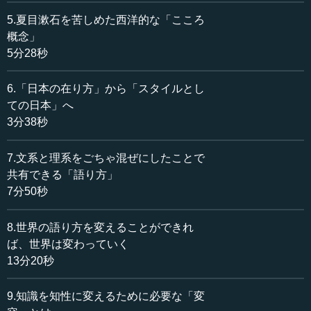
いをしたりするのです。ところがバイリンガルの藤井棋士
5.夏目漱石を苦しめた西洋的な「こころ
は、文法間違いをしないわけです。
概念」
5分28秒
例えば、日本語話者の人が日本語をしゃべっていても、
たまには間違えることがあります。でも、そのときに
6.「日本の在り方」から「スタイルとし
「あ、しまった。間違ったな」とわれわれは気付きます。
ての日本」へ
ただ、「てにをは」を間違えるようなことは、あまりあり
3分38秒
ません。でも、外国語を習い始めの頃はしょっちゅうそう
いうところを間違えます。私のヘボ将棋は、だいたいその
7.文系と理系をごちゃ混ぜにしたことで
レベルなのです。いつまでたっても上達しない外国語のよ
うな感じです。でも、藤井棋士はバイリンガルだから、将
共有できる「語り方」
棋を指すときに文法的に正しい手を打てて、めったに間違
7分50秒
えないわけです。
8.世界の語り方を変えることができれ
ば、世界は変わっていく
●将棋の天才の秘密は、言語的達成度にある？
13分20秒
では、どうして藤井棋士はそんなことができたのか。そ
9.知識を知性に変えるために必要な「変
して、他の人はできないのか。もちろん単純に、「藤井さ