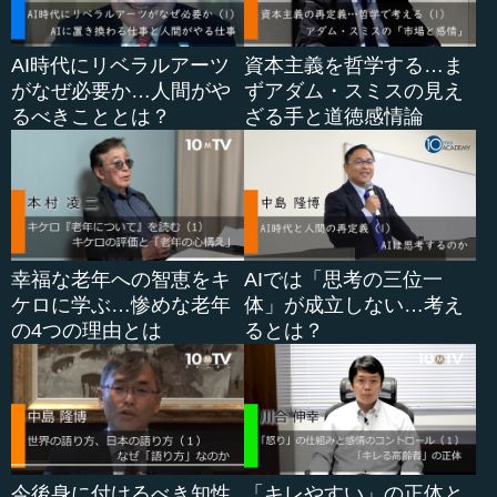
●穴を開けられた「混沌」と再生の可能性
議論の中でたまたま出てきたのが、『荘子』の中に出て
AI時代にリベラルアーツ
資本主義を哲学する…ま
くる「渾沌」の物語です。
がなぜ必要か…人間がや
ずアダム・スミスの見え
るべきこととは？
ざる手と道徳感情論
渾沌という帝がシュクとコツ（忽）という北と南の帝を
もてなした。喜んだ二人は、...
幸福な老年への智恵をキ
AIでは「思考の三位一
ケロに学ぶ…惨めな老年
体」が成立しない…考え
の4つの理由とは
るとは？
今後身に付けるべき知性
「キレやすい」の正体と