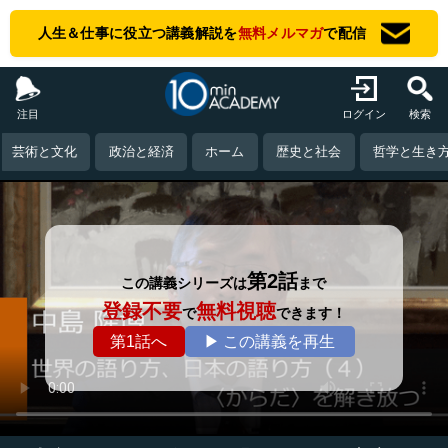
人生＆仕事に役立つ講義解説を
無料メルマガ
で配信
注目
ログイン
検索
芸術と文化
政治と経済
ホーム
歴史と社会
哲学と生き
第2話
この講義シリーズは
まで
登録不要
無料視聴
で
できます！
第1話へ
▶ この講義を再生