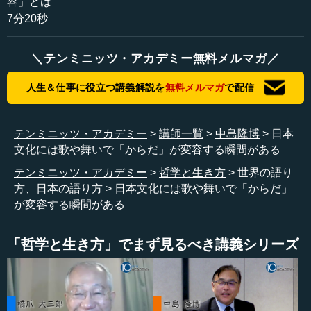
容」とは
例えば、お能がそうです。本書では観世清和氏の「檜
7分20秒
垣」のお写真を頂戴しましたが、お能とは何をしているの
でしょう。
＼テンミニッツ・アカデミー無料メルマガ／
お能では、極めてゆっくり歩を進めていく。実はこれ
人生＆仕事に役立つ講義解説を
無料メルマガ
で配信
は、この世界からあの世界へ、渡っているわけです。もち
ろん能のことを何も知らない人は、「何かゆっくり動いて
いるね」と思うだけですが、でも、そこにはこの世界の、
テンミニッツ・アカデミー
講師一覧
中島隆博
日本
身体を超えたものが織り込まれているわけです。
文化には歌や舞いで「からだ」が変容する瞬間がある
そういう舞というものを、私たちは無意味な身体動作と
テンミニッツ・アカデミー
哲学と生き方
世界の語り
考えていいのだろうか。そうではないのではないか。また
方、日本の語り方
日本文化には歌や舞いで「からだ」
逆に、からだをある仕方で変容させることによって、ある
が変容する瞬間がある
自由を私たちは手に入れることができるのではないか。生
物学的なアルゴリズムに支配された身体から、一瞬でも解
「哲学と生き方」でまず見るべき講義シリーズ
き放たれる瞬間があるのではないか。そういった議論を少
し交わしてみました。