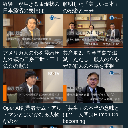
経験」が生きる＆現状の
解明した「美しい日本」
日本経済の実情は
の秘密と未来
アメリカ人の心を震わせ
共産軍2万を金門島で殲
た20歳の日系二世・三上
滅…ただし一般人の命を
弘文の翻訳
守る軍人の本義を重視
OpenAI創業者サム・アル
「共生」の本当の意味と
トマンとはいかなる人物
は？…人間はHuman Co-
なのか
becoming