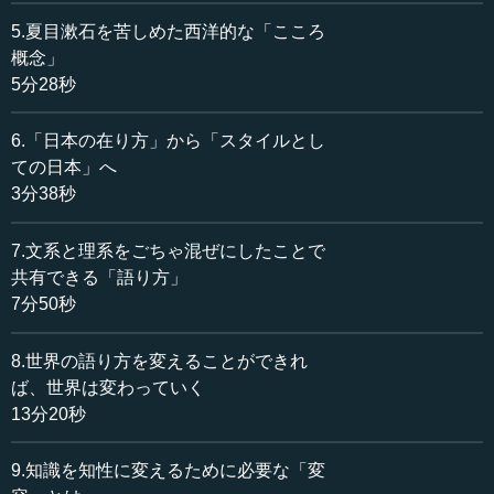
例えば、歌うとか舞うということ。本書冒頭に、小林康
夫氏がインドで踊らせた踊りが恐ろしいことを引き起こし
5.夏目漱石を苦しめた西洋的な「こころ
たエピソードがあるとお話ししました。われわれは、「そ
概念」
れはたまたまでしょう」「たまたまそういう天気だったか
5分28秒
らだ」と、すぐに考えます。でも、本当にそうなのでしょ
うか。
6.「日本の在り方」から「スタイルとし
ての日本」へ
私たちは古来、歌ったり舞ったりしてきました。あれは
3分38秒
本当は何をしているのでしょうか。別に歌おうが舞おう
が、このからだは一緒だと考えてもいいわけですが、歌っ
7.文系と理系をごちゃ混ぜにしたことで
たり舞ったりすることによって、実はからだが、ある変容
共有できる「語り方」
を遂げる瞬間があるのではないでしょうか。
7分50秒
そういうことに意識的だった、あるいは気付いていたと
いうことが、日本の文化の中にはあるのではないでしょう
8.世界の語り方を変えることができれ
か。
ば、世界は変わっていく
13分20秒
●彼岸を往来するからだが手に入れる「自由」
9.知識を知性に変えるために必要な「変