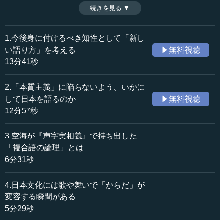
らだ＞を見直していく。（2019年2月14日開催日本ビジネ
続きを見る ▼
時間：5分29秒
ス協会JBCインタラクティブセミナー講演「世界の語り
収録日：2019年2月14日
方、日本の語り方」より、全9話中第4話）
追加日：2019年7月31日
1.今後身に付けるべき知性として「新し
カテゴリー：
い語り方」を考える
▶無料視聴
哲学・思想
哲学・思想一般
13分41秒
≪全文≫
2.「本質主義」に陥らないよう、いかに
●日本文化には歌や舞いで「からだ」が変容を遂げる
して日本を語るのか
▶無料視聴
瞬間がある
12分57秒
第2部は「〈からだ〉を解き放つ」です。われわれは、か
3.空海が『声字実相義』で持ち出した
らだも一つの物体的なもの、他から切り離されているもの
「複合語の論理」とは
として考えます。でも、本当にそうなのか。からだという
6分31秒
のは、そういう物質的・生物学的なアルゴリズムに支配さ
れるだけの存在なのか。そうではないのではないか。から
4.日本文化には歌や舞いで「からだ」が
だは、もう少し広い広がりを持ってしまっているものでは
変容する瞬間がある
ないかを問うていきます。
5分29秒