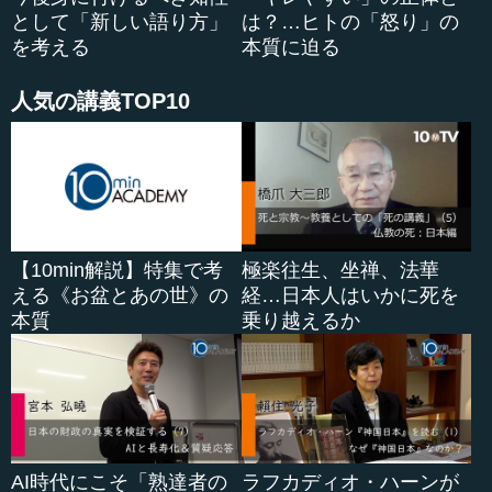
として「新しい語り方」
は？…ヒトの「怒り」の
を考える
本質に迫る
人気の講義TOP10
【10min解説】特集で考
極楽往生、坐禅、法華
える《お盆とあの世》の
経…日本人はいかに死を
本質
乗り越えるか
AI時代にこそ「熟達者の
ラフカディオ・ハーンが