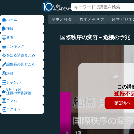
ホーム
歴史と社会
哲学と生き方
経営ビジネ
注目
国際秩序の変容～危機の予兆
新着
ランキング
を知る講義まとめ
編集長の見どころ
講師
ジャンル
この講
8月・9月
登録不
注目の新作講義
コラム
第1話へ
ログイン