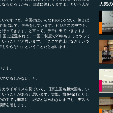
人気の
くなるだろうから、自然に終わりますよ」という人が
。
いですけど、今回のはそんなものじゃない。例えば
まで街に出て、デモをしています。ビジネスの中でも、
と行ってきます」と言って、デモに出ていきますよ。
日に中国に返還されて、一国二制度で20年ちょっとやって
ということだと思います。「ここで声上げなきゃいつ
誰もやらない」ということだと思います。
います。
ちでやるしかない、と。
リカやイギリスを見ていて、旧宗主国も超大国も、い
ということがあると思います。実際、旗を掲げたりし
心の中では非常に、絶望とは言わないまでも、デスペ
感情を感じます。