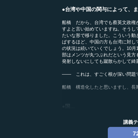
●台湾や中国の関与によって、
船橋 だから、台湾でも蔡英文政権
すよと言い始めていますね。そうし
たいな形で移りました。こういう動
ばするほど、中国の方も台湾に対し
の状況は続いていくでしょう。10月
部はメンツが丸つぶれだという見方
発射しないにしても蹴散らかして綺
―― これは、すごく根が深い問題
船橋 構造化したと思いますし、長
●国...
講義
7