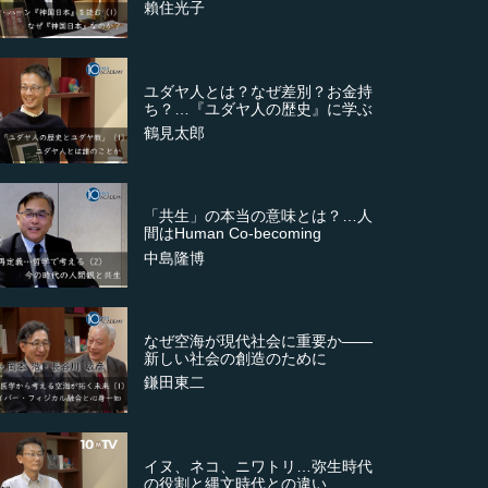
賴住光子
ユダヤ人とは？なぜ差別？お金持
ち？…『ユダヤ人の歴史』に学ぶ
鶴見太郎
「共生」の本当の意味とは？…人
間はHuman Co-becoming
中島隆博
なぜ空海が現代社会に重要か――
新しい社会の創造のために
鎌田東二
イヌ、ネコ、ニワトリ…弥生時代
の役割と縄文時代との違い