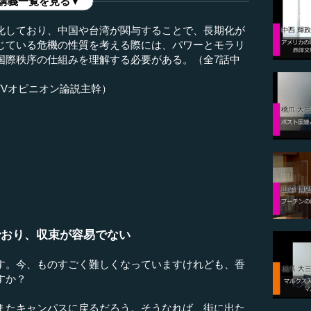
講義一覧を見る▼
化しており、中国や台湾が関与することで、長期化が
じている危機の性質を考える際には、パワーとモラリ
国際秩序の仕組みを理解する必要がある。（全7話中
TVオピニオン論説主幹）
でおり、収束が容易でない
す。今、ものすごく難しくなっていますけれども、香
すか？
またキャンパスに戻るだろう。そうなれば、街に出た