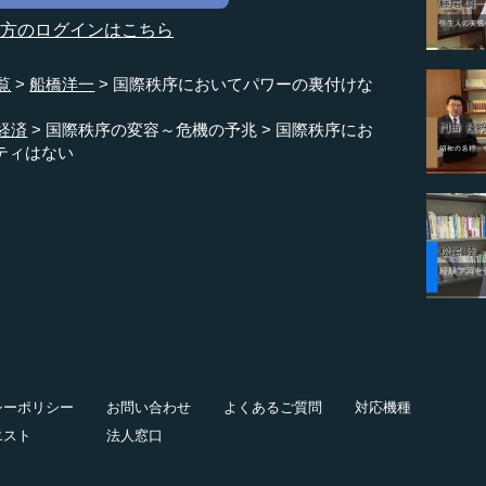
の方のログインはこちら
覧
船橋洋一
国際秩序においてパワーの裏付けな
経済
国際秩序の変容～危機の予兆
国際秩序にお
ティはない
シーポリシー
お問い合わせ
よくあるご質問
対応機種
エスト
法人窓口