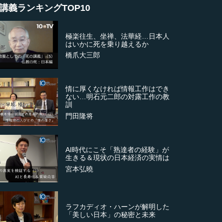
講義ランキングTOP10
極楽往生、坐禅、法華経…日本人
はいかに死を乗り越えるか
橋爪大三郎
情に厚くなければ情報工作はでき
ない…明石元二郎の対露工作の教
訓
門田隆将
AI時代にこそ「熟達者の経験」が
生きる＆現状の日本経済の実情は
宮本弘曉
ラフカディオ・ハーンが解明した
「美しい日本」の秘密と未来