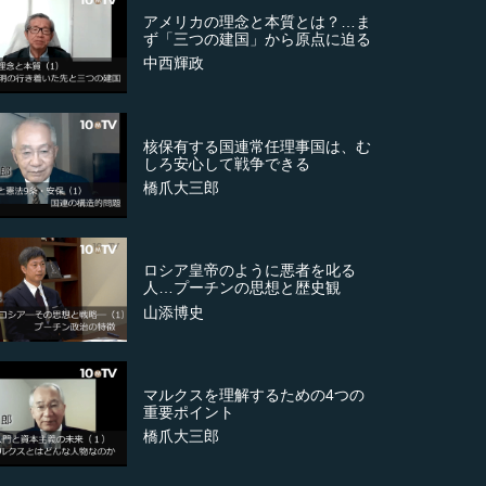
アメリカの理念と本質とは？…ま
ず「三つの建国」から原点に迫る
中西輝政
核保有する国連常任理事国は、む
しろ安心して戦争できる
橋爪大三郎
ロシア皇帝のように悪者を叱る
人…プーチンの思想と歴史観
山添博史
マルクスを理解するための4つの
重要ポイント
橋爪大三郎