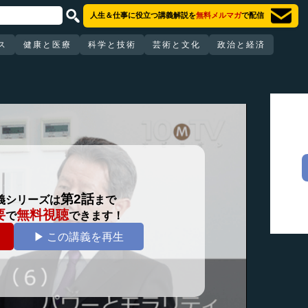
人生＆仕事に役立つ講義解説を
無料メルマガ
で配信
ス
健康と医療
科学と技術
芸術と文化
政治と経済
第2話
義シリーズは
まで
要
無料視聴
で
できます！
▶ この講義を再生