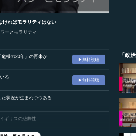
なければモラリティはない
パワーとモラリティ
「政治
「危機の20年」の再来か
▶無料視聴
ている
▶無料視聴
した状況が生まれつつある
いるイギリスの悲劇性