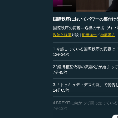
国際秩序においてパワーの裏付け
国際秩序の変容～危機の予兆（6）
政治と経済
対談 |
船橋洋一
／
神藏孝之
1.今起こっている国際秩序の変容は
12分34秒
2.“経済相互依存の武器化”が始まっ
7分45秒
3.「トゥキュディデスの罠」で警告
14分05秒
4.BREXITに向かって突っ走って
7分13秒