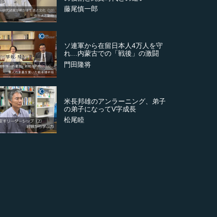
藤尾慎一郎
ソ連軍から在留日本人4万人を守
れ…内蒙古での「戦後」の激闘
門田隆将
米長邦雄のアンラーニング、弟子
の弟子になってV字成長
松尾睦