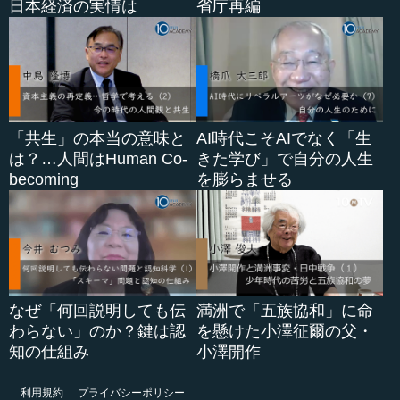
日本経済の実情は
省庁再編
「共生」の本当の意味と
AI時代こそAIでなく「生
は？…人間はHuman Co-
きた学び」で自分の人生
becoming
を膨らませる
なぜ「何回説明しても伝
満洲で「五族協和」に命
わらない」のか？鍵は認
を懸けた小澤征爾の父・
知の仕組み
小澤開作
利用規約
プライバシーポリシー