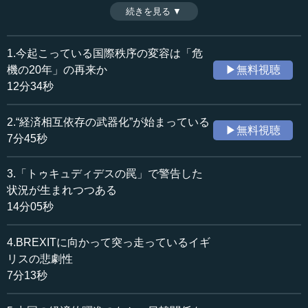
ェンス機能と最新技術の活用を進めていく必要がある。(全
続きを見る ▼
時間：14分05秒
7話中第3話)
収録日：2019年9月3日
※インタビュアー：神藏孝之（10MTVオピニオン論説主
追加日：2019年12月2日
幹）
1.今起こっている国際秩序の変容は「危
カテゴリー：
機の20年」の再来か
▶無料視聴
国際
国際一般
12分34秒
≪全文≫
2.“経済相互依存の武器化”が始まっている
▶無料視聴
●アメリカによっての新しい脅威が民間から出てきた
7分45秒
―― その意味でいうと、アメリカにとって、
3.「トゥキュディデスの罠」で警告した
HUAWEI（ファーウェイ）みたいなものが出てきてもらっ
状況が生まれつつある
ては困るわけですよね。
14分05秒
船橋 だから、アメリカもちょっと不意をつかれたんじゃ
4.BREXITに向かって突っ走っているイギ
ないかと思います。中国の企業といえば、大体みんな技術
リスの悲劇性
を盗んでリバースエンジニアリングしているのだろうと高
をくくっていたところ、そこから最先端の技術を、しかも
7分13秒
その技術を十分にコマーシャライズした形で、ビジネスと
しても成り立たせているわけですからね。新しい危惧が出