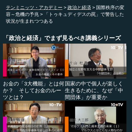
しまうし、曖昧だし。となると、「純粋」な民間って、今
テンミニッツ・アカデミー
政治と経済
国際秩序の変
の中国にはないな、と。政府です、党です、軍ですという
容～危機の予兆
「トゥキュディデスの罠」で警告した
ふうに、企業にも全部入るわけです。これはやはり、みん
状況が生まれつつある
な不安ですよね。疑いを持ちますよね。
「政治と経済」でまず見るべき講義シリーズ
―― それはアリババもテンセントも、みんなそうでしょ
うね。
船橋：だから、アリババだろうがテンセントだろうが、ひ
と頃はあれだけ「これはやっぱ中国からも、（大企業が）
いよいよ出てきたか」と思ったけれども、気が付いてみる
とやっぱり、背後には不気味さや怖さを、みんな感じ始め
お金の「3大機能」とは何
国家の中で個人が楽しく
ています。こういうところに来ているんじゃないですか、
か？ そしてお金のルー
生きるために、なぜ「中
今。
ツとは？
間団体」が重要か
―― そうでしょうね。ある程度のサイズになると、ハイ
テク企業も国有企業化してしまうということですよね、実
際は。