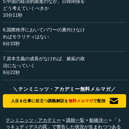
5.中国の経済的躍進のなか、日韓関係を
てきてしまったのです。
どう考えていくべきか
10分11秒
しかも重要なのは、国有企業でなくて民間から出てきた
ことです。民間といっても、実は軍部と裏でつながってい
6.国際秩序においてパワーの裏付けなけ
るのではないかとか、政府のインテリジェンスとつながっ
ればモラリティはない
ているのではないかとか、疑われてはいます。気が付いて
6分33秒
みると、中国も国家情報法をつくりました。中国の企業
は、国家が「欲しい」という情報は差し出さなきゃいけな
7.資本主義の成長がなければ、嫉妬の政
いということで、そのようなことまで義務化されていま
治になっていく
す。これは要するに、民間企業といっても純粋民間ではな
いじゃないかという疑いがかけられるということです。
6分22秒
―― 確かにその通りです。
＼テンミニッツ・アカデミー無料メルマガ／
人生＆仕事に役立つ講義解説を
無料メルマガ
で配信
●中国は軍や政府と民間企業が強く結びついている
船橋 中国は国家と資本の関係や、軍と民の関係を、画然
テンミニッツ・アカデミー
講師一覧
船橋洋一
「ト
と分けられないじゃないですか。みんなどこかで融合して
ゥキュディデスの罠」で警告した状況が生まれつつある