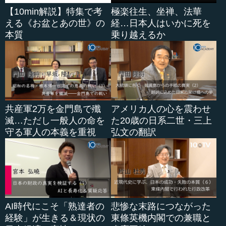
【10min解説】特集で考
極楽往生、坐禅、法華
える《お盆とあの世》の
経…日本人はいかに死を
本質
乗り越えるか
共産軍2万を金門島で殲
アメリカ人の心を震わせ
滅…ただし一般人の命を
た20歳の日系二世・三上
守る軍人の本義を重視
弘文の翻訳
AI時代にこそ「熟達者の
悲惨な末路につながった
経験」が生きる＆現状の
東條英機内閣での兼職と