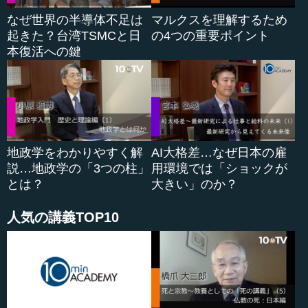
●中国の技術革新の展開はリベラルでない社会体制の
なぜ世界の半導体不足は
マルクスを理解するため
起きた？台湾TSMCと日
の4つの重要ポイント
賜物
本復活への鍵
船橋 だからそうなってくると、特にデータですよね。中
国は人口13億人ですけれども、スマホの普及率はものすご
く高いし、特にモバイルペイメントが進ん...
地政学をわかりやすく解
AI大格差…なぜ日本の雇
説…地政学の「3つの柱」
用環境では「ショックが
とは？
大きい」のか？
人気の講義TOP10