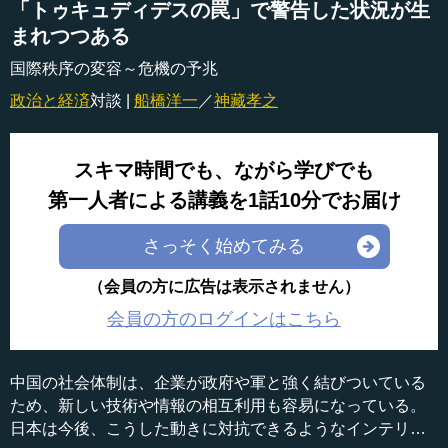
「トゥキュディデスの罠」で警告した状況が生
まれつつある
国際秩序の変容～危機の予兆
政治と経済
対談 |
船橋洋一
／
神藏孝之
スキマ時間でも、ながら学びでも
第一人者による講義を1話10分でお届け
さっそく始めてみる
（会員の方に広告は表示されません）
会員の方のログインはこちら
中国の社会体制は、企業が政府や軍と強く結びついている
ため、新しい技術や情報の相互利用も容易になっている。
日本は今後、こうした動きに対抗できるようなインテリジ