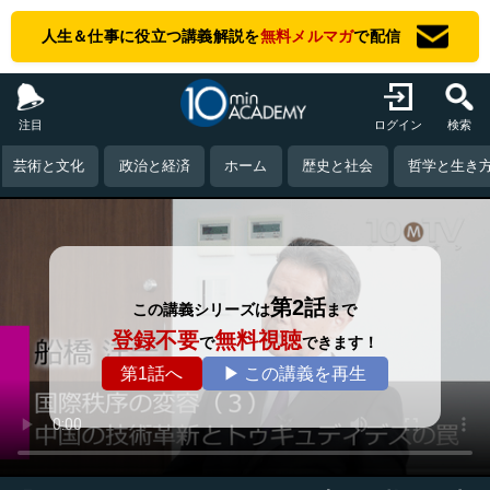
人生＆仕事に役立つ講義解説を
無料メルマガ
で配信
注目
ログイン
検索
芸術と文化
政治と経済
ホーム
歴史と社会
哲学と生き
第2話
この講義シリーズは
まで
登録不要
無料視聴
で
できます！
第1話へ
▶ この講義を再生