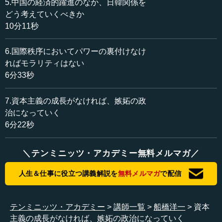
船橋 アトキンソンさんの本を読んでいないので、ちょっ
5.中国の経済的躍進のなか、日韓関係を
と申し訳ないんだけれども、まず人口減少は問題でしょ
どう考えていくべきか
う。今までの日本の歴史のなかで、人口は明治以降ここま
10分11秒
でずっと増えてきました。約3000万から約1億2000万ま
で。戦後もまた、そういう形で人口ボーナス期がありまし
6.国際秩序においてパワーの裏付けなけ
た。われわれ日本人は一生懸命働いて、汗かいて、いろい
ればモラリティはない
ろ学んで、それで戦後ここまで来ました。もちろんそれは
6分33秒
大きいけれども、同時に戦争をしないように注意深くやっ
てきました。アメリカの同盟と憲法の合わせ技、組み合わ
7.資本主義の成長がなければ、嫉妬の政
せで、平和を維持してきたのです。
治になっていく
6分22秒
●戦後日本の躍進には国際秩序がプラスに働いていた
＼テンミニッツ・アカデミー無料メルマガ／
船橋 そうして、これだけの経済を持ったわけですが、そ
こには同時に2つ、とても重要なことがあると思うんです。
人生＆仕事に役立つ講義解説を
無料メルマガ
で配信
1つは、日本がそういう軌跡をたどることに関して、国際
テンミニッツ・アカデミー
講師一覧
船橋洋一
資本
環境や国際秩序は、非常にプラスに働いていた、要するに
主義の成長がなければ、嫉妬の政治になっていく
恵まれていたということを忘れちゃいけないということで