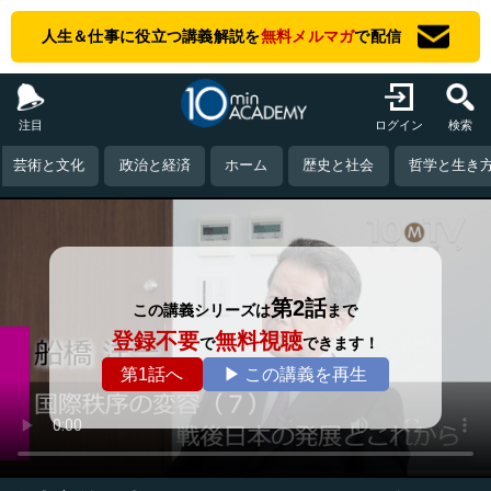
人生＆仕事に役立つ講義解説を
無料メルマガ
で配信
注目
ログイン
検索
芸術と文化
政治と経済
ホーム
歴史と社会
哲学と生き
第2話
この講義シリーズは
まで
登録不要
無料視聴
で
できます！
第1話へ
▶ この講義を再生