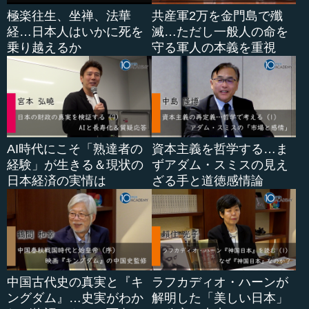
極楽往生、坐禅、法華
共産軍2万を金門島で殲
経…日本人はいかに死を
滅…ただし一般人の命を
乗り越えるか
守る軍人の本義を重視
AI時代にこそ「熟達者の
資本主義を哲学する…ま
経験」が生きる＆現状の
ずアダム・スミスの見え
日本経済の実情は
ざる手と道徳感情論
中国古代史の真実と『キ
ラフカディオ・ハーンが
ングダム』…史実がわか
解明した「美しい日本」