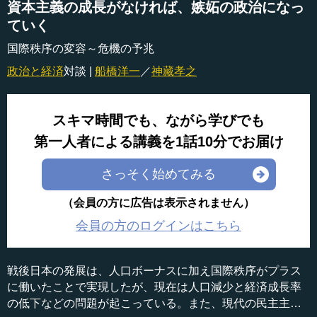
資本主義の成長がなければ、嫉妬の政治になっ
ていく
国際秩序の変容～危機の予兆
政治と経済
対談 |
船橋洋一
／
神藏孝之
スキマ時間でも、ながら学びでも
第一人者による講義を1話10分でお届け
さっそく始めてみる
（会員の方に広告は表示されません）
会員の方のログインはこちら
戦後日本の発展は、人口ボーナスに加え国際秩序がプラス
に働いたことで実現したが、現在は人口減少と経済成長率
の低下などの問題が起こっている。また、現代の民主主義