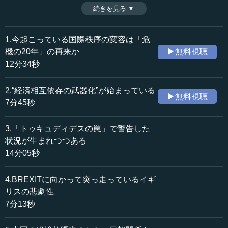
は資本主義の成長があってのもので、それがなければ、嫉
続きを見る ▼
時間：6分22秒
妬の政治になっていくと船橋洋一氏は言う。日本はこうし
収録日：2019年9月3日
た状況を深刻に受け止める必要があるだろう。（全7話中第
追加日：2019年12月30日
7話）
1.今起こっている国際秩序の変容は「危
カテゴリー：
※インタビュアー：神藏孝之（10MTVオピニオン論説主
機の20年」の再来か
▶無料視聴
国際
国際一般
幹）
12分34秒
≪全文≫
2.“経済相互依存の武器化”が始まっている
▶無料視聴
●日本はこれまで平和を維持しながら経済を成長させ
7分45秒
てきた
3.「トゥキュディデスの罠」で警告した
―― 最後にもう一つだけ。最近、デービッド・アトキン
状況が生まれつつある
ソンが、「日本の中小企業は360万社もあり、多すぎる」と
14分05秒
言っています。吸収合併により、数を相当減らしていかな
い限り、生産性は高まらないし、少子化も止まらないし、
4.BREXITに向かって突っ走っているイギ
一人あたりのGDPが下がってくことも止まらない、という
リスの悲劇性
感じの議論をしているのです。これについて、先生はどん
7分13秒
な感じのイメージを持っていますか。