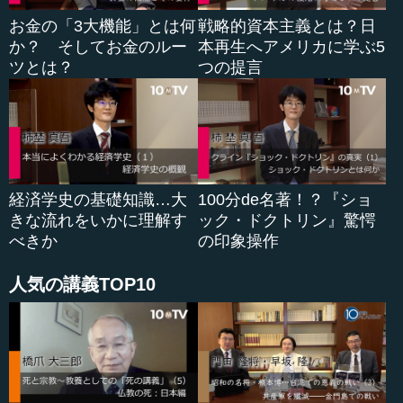
お金の「3大機能」とは何
戦略的資本主義とは？日
「いや、明治の時代は人口が3000万人だったんだから...
か？ そしてお金のルー
本再生へアメリカに学ぶ5
ツとは？
つの提言
経済学史の基礎知識…大
100分de名著！？『ショ
きな流れをいかに理解す
ック・ドクトリン』驚愕
べきか
の印象操作
人気の講義TOP10