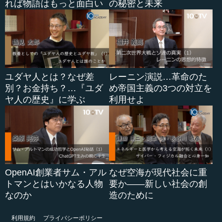
れば物語はもっと面白い
の秘密と未来
ユダヤ人とは？なぜ差
レーニン演説…革命のた
別？お金持ち？…『ユダ
め帝国主義の3つの対立を
ヤ人の歴史』に学ぶ
利用せよ
OpenAI創業者サム・アル
なぜ空海が現代社会に重
トマンとはいかなる人物
要か――新しい社会の創
なのか
造のために
利用規約
プライバシーポリシー