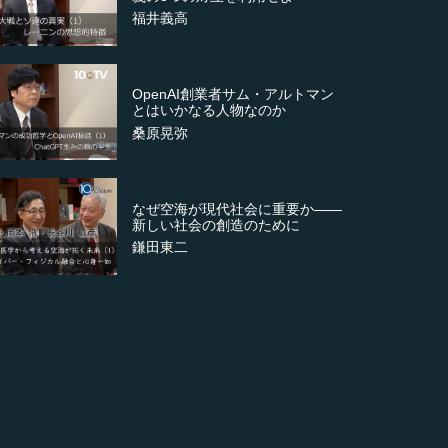
福井義高
OpenAI創業者サム・アルトマン
とはいかなる人物なのか
桑原晃弥
なぜ空海が現代社会に重要か――
新しい社会の創造のために
鎌田東二