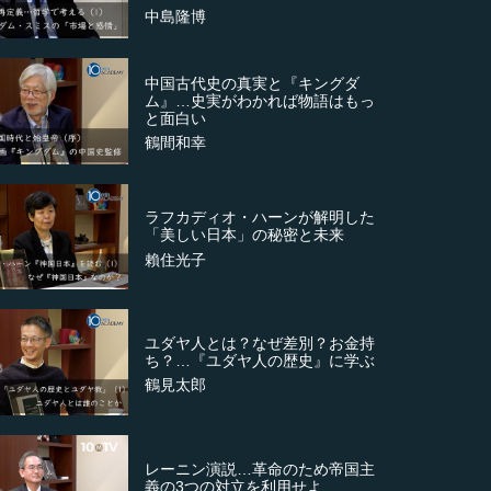
中島隆博
中国古代史の真実と『キングダ
ム』…史実がわかれば物語はもっ
と面白い
鶴間和幸
ラフカディオ・ハーンが解明した
「美しい日本」の秘密と未来
賴住光子
ユダヤ人とは？なぜ差別？お金持
ち？…『ユダヤ人の歴史』に学ぶ
鶴見太郎
レーニン演説…革命のため帝国主
義の3つの対立を利用せよ