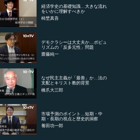
経済学史の基礎知識…大きな流れ
をいかに理解すべきか
柿埜真吾
デモクラシーは大丈夫か…ポピュ
リズムの「反多元性」問題
齋藤純一
なぜ民主主義が「最善」か…法の
支配とキリスト教的背景
橋爪大三郎
市場予測のポイント…短期・中
期・長期の視点と歴史的洞察
養田功一郎