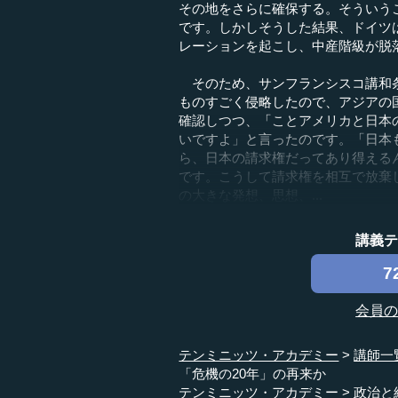
その地をさらに確保する。そういう
です。しかしそうした結果、ドイツ
レーションを起こし、中産階級が脱
そのため、サンフランシスコ講和条
ものすごく侵略したので、アジアの
確認しつつ、「ことアメリカと日本
いですよ」と言ったのです。「日本
ら、日本の請求権だってあり得える
です。こうして請求権を相互で放棄
の大きな発想、思想、...
講義
7
会員
テンミニッツ・アカデミー
講師一
「危機の20年」の再来か
テンミニッツ・アカデミー
政治と