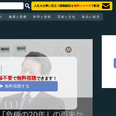
人生＆仕事に役立つ講義解説を
無料メルマガ
で配信
ス
健康と医療
科学と技術
芸術と文化
政治と経済
録不要
無料視聴
で
できます！
▶ 無料視聴する