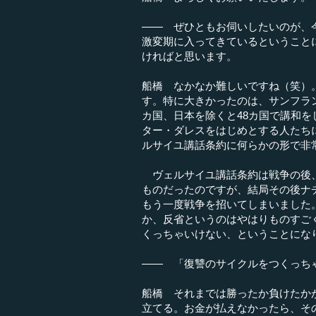
―― ぜひともお伺いしたいのが、
激変期に入ってきているということ
ければと思います。
船橋 なかなか難しいですね（笑）
す。特に大きかったのは、サンフラン
カ国、日本を除くと48カ国で講和
ター・ダレスをはじめとする人たち
ルサイユ講話条約に何らかの形で非
ヴェルサイユ講話条約は戦争の後、
ものだったのですが、結局その後ナ
もう一度戦争を招いてしまいました
か、反省というのはやはりものすご
くっちゃいけない、ということにな
―― 「復讐のサイクルをつくっち
船橋 それまでは勝ったか負けたか
立てる。お金が払えなかったら、そ