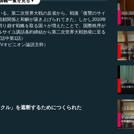
講義一覧を見る▼
いる。第二次世界大戦の反省から、戦後「復讐のサイ
頼関係と和解が築き上げられてきた。しかし2010年
切り崩す戦略を取る国々が増えたことで、国際秩序が
ルサイユ講話条約締結から第二次世界大戦勃発に至る
7話中第1話）
TVオピニオン論説主幹）
イクル」を遮断するためにつくられた