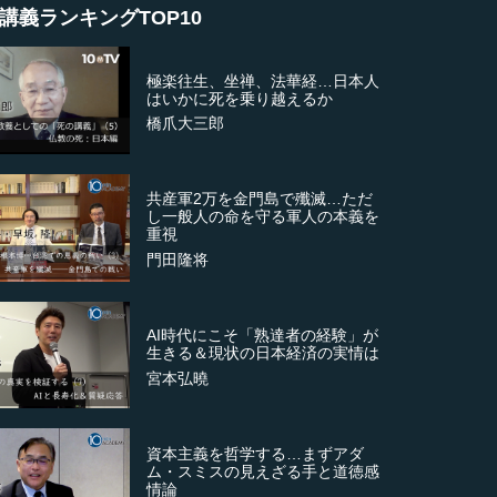
講義ランキングTOP10
極楽往生、坐禅、法華経…日本人
はいかに死を乗り越えるか
橋爪大三郎
共産軍2万を金門島で殲滅…ただ
し一般人の命を守る軍人の本義を
重視
門田隆将
AI時代にこそ「熟達者の経験」が
生きる＆現状の日本経済の実情は
宮本弘曉
資本主義を哲学する…まずアダ
ム・スミスの見えざる手と道徳感
情論