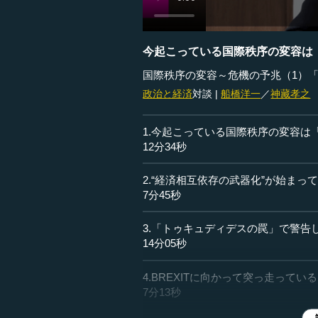
今起こっている国際秩序の変容は
国際秩序の変容～危機の予兆（1）「
政治と経済
対談 |
船橋洋一
／
神藏孝之
1.今起こっている国際秩序の変容は
12分34秒
2.“経済相互依存の武器化”が始まっ
7分45秒
3.「トゥキュディデスの罠」で警告
14分05秒
4.BREXITに向かって突っ走って
7分13秒