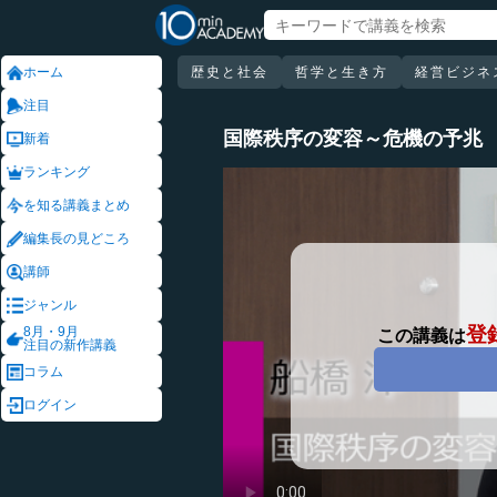
ホーム
歴史と社会
哲学と生き方
経営ビジネ
注目
国際秩序の変容～危機の予兆
新着
ランキング
を知る講義まとめ
編集長の見どころ
講師
ジャンル
登
8月・9月
この講義は
注目の新作講義
コラム
ログイン