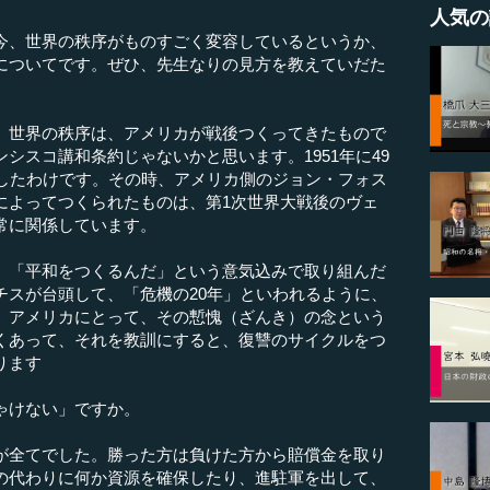
人気の
今、世界の秩序がものすごく変容しているというか、
についてです。ぜひ、先生なりの見方を教えていだた
。世界の秩序は、アメリカが戦後つくってきたもので
シスコ講和条約じゃないかと思います。1951年に49
をしたわけです。その時、アメリカ側のジョン・フォス
によってつくられたものは、第1次世界大戦後のヴェ
常に関係しています。
「平和をつくるんだ」という意気込みで取り組んだ
チスが台頭して、「危機の20年」といわれるように、
。アメリカにとって、その慙愧（ざんき）の念という
くあって、それを教訓にすると、復讐のサイクルをつ
ります
ゃけない」ですか。
が全てでした。勝った方は負けた方から賠償金を取り
の代わりに何か資源を確保したり、進駐軍を出して、