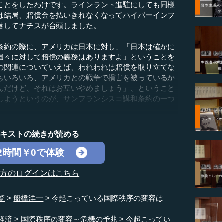
ことをしたわけです。ラインラント進駐にしても同様
は結局、賠償金を払いきれなくなってハイパーインフ
落してナチスが台頭しました。
約の際に、アメリカは日本に対し、「日本は確かに
国々に対して賠償の義務はありますよ」ということを
の関連についていえば、われわれは賠償を取り立てな
もいろいろ、アメリカとの戦争で損害を被っているか
んだけど、それはお互いやめましょう」、ということ
しようというのが、サンフランシスコ講和条約の一つ
テキストの続きが読める
2時間￥0で体験
の方のログインはこちら
覧
船橋洋一
今起こっている国際秩序の変容は
経済
国際秩序の変容～危機の予兆
今起こってい