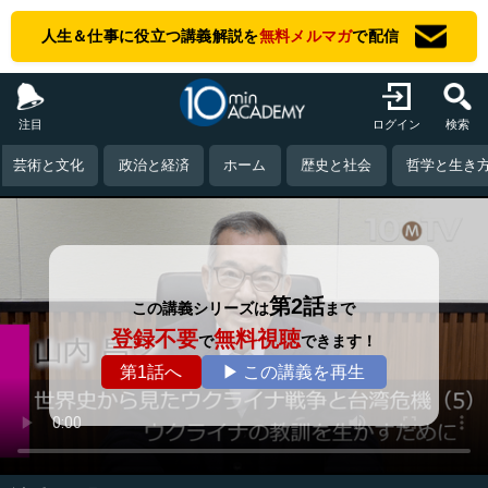
人生＆仕事に役立つ講義解説を
無料メルマガ
で配信
注目
ログイン
検索
芸術と文化
政治と経済
ホーム
歴史と社会
哲学と生き
第2話
この講義シリーズは
まで
登録不要
無料視聴
で
できます！
第1話へ
▶ この講義を再生