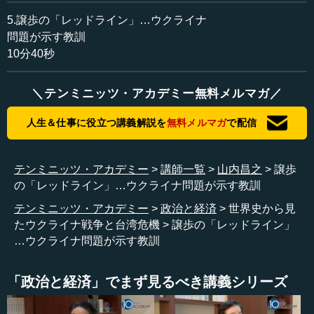
本の中国へ進出している企業の腹のうちをもとより読むこ
とは、最終的にできません。しかし、また同時に企業倫理
5.譲歩の「レッドライン」…ウクライナ
として、彼ら自身がたいへん利益を享受しているところの
問題が示す教訓
自由競争、あるいは民主化の原理というものがきちっとし
10分40秒
なければそもそも資本主義の成熟と発展というのは原理的
にはあり得ないわけです。特に日本をはじめとする、もと
＼テンミニッツ・アカデミー無料メルマガ／
もと後発的に資本主義を起こした国はそうだったわけで
す。このあたりがスタンスとして分からないのが、他の日
人生＆仕事に役立つ講義解説を
無料メルマガ
で配信
本政府あるいは日本国民の一部ではないかと思うのです。
私自身がウクライナ有事、あるいはウクライナという離
テンミニッツ・アカデミー
講師一覧
山内昌之
譲歩
れたところについて語るということは、それはある意味で
の「レッドライン」…ウクライナ問題が示す教訓
自分のさまざまな利益や存在の代償を伴うわけではありま
テンミニッツ・アカデミー
政治と経済
世界史から見
せん。しかし、台湾という、中国が大きく絡んで、そこに
たウクライナ戦争と台湾危機
譲歩の「レッドライン」
おいてはっきりとした態度、あるいは立場というものをそ
…ウクライナ問題が示す教訓
れなりに迫られた場合にどうするのかというと、中国は日
本にとってロシアよりある意味ではるかに重要で、はるか
に大規模なグローバルサプライチェーンに組み込まれてい
「政治と経済」でまず見るべき講義シリーズ
るということもありますので、物事のレベルが違ってくる
かもしれません。