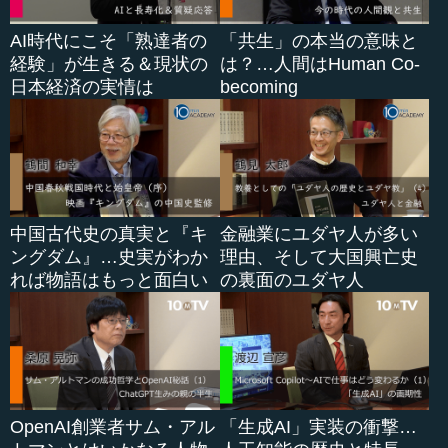
AI時代にこそ「熟達者の
「共生」の本当の意味と
経験」が生きる＆現状の
は？…人間はHuman Co-
日本経済の実情は
becoming
中国古代史の真実と『キ
金融業にユダヤ人が多い
ングダム』…史実がわか
理由、そして大国興亡史
れば物語はもっと面白い
の裏面のユダヤ人
OpenAI創業者サム・アル
「生成AI」実装の衝撃…