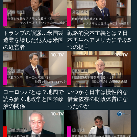
●台湾への武力行使が中国にとってマイナスであるこ
とを示すべき
トランプの誤謬…米国製
戦略的資本主義とは？日
造業を壊した犯人は米国
本再生へアメリカに学ぶ5
しかし、考えてみた場合、中国にとっても、また日本に
の経営者
つの提言
とって中国市場が大事なのと同じように、中国にとっても
日本という国の持つ技術やサプライチェーン、これはたい
へん重要なのであって、そもそも武器というものを大事に
し、「唯武器史観」のようなことにおいて戦争を起こすこ
とが、台湾統合ということで正当化されるというものでも
ありません。
ヨーロッパとは？地図で
いつから日本は慢性的な
仮に中国の立場から正当化されるにしても、著しく台湾
読み解く地政学と国際政
借金依存の財政体質にな
のインフラストラクチャーを毀損してしまい、半導体メー
治の関係
ったのか
カー工場までも戦役に入ってきたりします。それはどうす
るのか。それから技術者やさまざまな企業体を壊すことに
なった場合、本来、平和裏に中国と統合していくからこそ
出てくる...