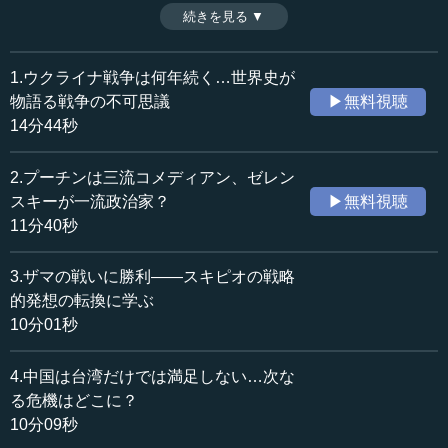
による中国の損失の提示や、譲歩的な姿勢が「弱さ」とし
続きを見る ▼
時間：10分40秒
てつけ込まれる危険性など、その教訓は多岐にわたる。
収録日：2023年2月28日
（全5話中第5話）
追加日：2023年4月26日
1.ウクライナ戦争は何年続く…世界史が
カテゴリー：
物語る戦争の不可思議
▶無料視聴
国際
国際一般
14分44秒
歴史・民族
歴史・民族一般
2.プーチンは三流コメディアン、ゼレン
≪全文≫
スキーが一流政治家？
▶無料視聴
●台湾問題に対する中国への態度はウクライナ問題の
11分40秒
ロシアより重要
3.ザマの戦いに勝利――スキピオの戦略
さて、EUやNATO、あるいは民主主義諸国から、今、ウ
的発想の転換に学ぶ
クライナは結束して支持を受けています。しかし、繰り言
10分01秒
かもしれませんが、せめてクリミア半島の占領の直後から
ドイツやフランスもきちっと反応を出していたら、また今
4.中国は台湾だけでは満足しない…次な
回の様子が違ったのではないかと思うのです。
る危機はどこに？
10分09秒
これは日本においても、経済諸団体などや、あるいは日