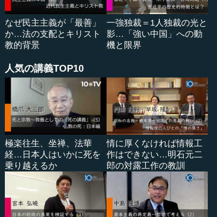
なぜ民主主義が「最善」
一強独裁＝1人独裁の光と
か…法の支配とキリスト
影…「強い中国」への動
教的背景
機と限界
人気の講義TOP10
極楽往生、坐禅、法華
情に厚くなければ情報工
経…日本人はいかに死を
作はできない…明石元二
乗り越えるか
郎の対露工作の教訓