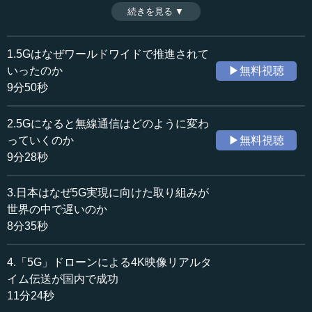
する漁業従事者の大きな負担を軽減することが期待されて
続きを見る ▼
時間：9分18秒
いる。（全9話中第9話）
収録日：2019年12月4日
追加日：2020年1月27日
1.5Gはなぜワールドワイドで推進されて
カテゴリー：
いったのか
▶無料視聴
科学技術
IoT・ビッグデータ・ICT
9分50秒
社会・福祉
都市・地方・インフラ
2.5Gになると無線通信はどのように変わ
≪全文≫
っていくのか
▶無料視聴
●5Gを使った新しい実証実験に成功
9分28秒
それでは、NTTドコモと東京大学中尾研究室が共同研究
3.日本はなぜ5G実現に向けた取り組みが
として取り組んでいる、5Gの実証実験のお話をさせていた
世界の中で遅いのか
だきます。2019年11月に報道発表した案件なのですが、こ
8分35秒
の度、5Gと水中ドローンを利用した漁場の遠隔監視の実証
実験に成功しました。
4.「5G」ドローンによる4K映像リアルタ
イム伝送が国内で成功
この取り組みは、水産業界における労働者の負担削減を
11分24秒
目指すものです。具体的には、広島県江田島市にある江田
島湾で牡蛎（カキ）の養殖をしている、漁業従事者の方々