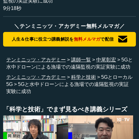
監視の実証実験に成功
9分18秒
普通の5Gの実証実験と少し異なるのは、今回の場合、大
容量の通信である映像をリアルタイムで配信するだけでは
＼テンミニッツ・アカデミー無料メルマガ／
なく、水中ドローンを実際に遠隔で操作するという点で
す。この操作は低遅延でないとうまくいきません。この実
人生＆仕事に役立つ講義解説を
無料メルマガ
で配信
証実験は、大容量通信と低遅延通信という両方の性質を使
ったユースケースであり、注目を集めています。
テンミニッツ・アカデミー
講師一覧
中尾彰宏
5Gと
水中ドローンによる漁場での遠隔監視の実証実験に成功
●5Gによってタイムラグのない水中ドローンの操縦
テンミニッツ・アカデミー
科学と技術
5Gとローカル
が可能に
5G
5Gと水中ドローンによる漁場での遠隔監視の実証
実験に成功
具体的な実証実験の仕組みを、上のスライドに示しまし
た。エリクソン製の基地局とインテル製の移動局を使いま
した。インテル製の移動局はボートの上に乗っており、そ
「科学と技術」でまず見るべき講義シリーズ
こで水中ドローンと有線がつながれています。水中ドロー
ンは、遠隔で5G通信越しに操作をされるのですが、同時に
カキの養殖の様子を水中で捉えた映像が、同じように5Gの
無線通信で陸地に送られます。