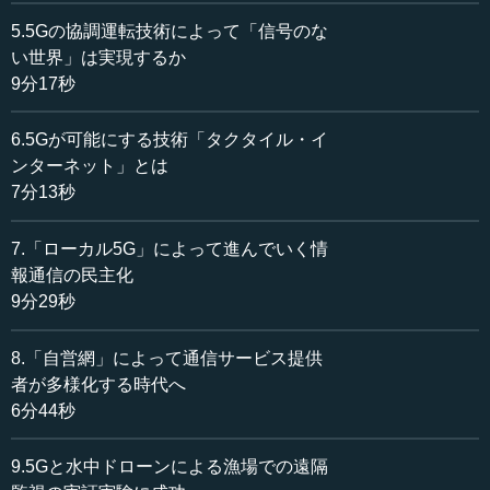
のところにお邪魔した時のことです。
5.5Gの協調運転技術によって「信号のな
い世界」は実現するか
カキの養殖では、専用の筏を海の上に浮かべ、そこにカ
9分17秒
キをたくさんロープで吊るし、養殖をします。漁業に従事
されている方は、毎回ボートを使って、実際にカキがどの
6.5Gが可能にする技術「タクタイル・イ
ように育っているかを見に行きます。しかし、こうした作
ンターネット」とは
業は、労働力不足と高齢化という観点からみても、大変な
7分13秒
負担になっています。そこで、カキの養殖の進捗を、水中
ドローンを使って遠隔で監視できれば良いのではないかと
7.「ローカル5G」によって進んでいく情
いうことで、今回の取り組みが進められました。
報通信の民主化
9分29秒
●大容量通信だけでなく低遅延性を用いているところ
に特徴がある
8.「自営網」によって通信サービス提供
者が多様化する時代へ
5Gの性能のなかでも、大容量通信と低遅延性を使いまし
6分44秒
た。水中ドローンで撮った映像を5Gで伝送し、漁業従事者
が陸地で水中ドローンを操作しながら、その様子を確認す
9.5Gと水中ドローンによる漁場での遠隔
るという実証実験です。