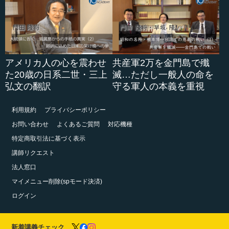
アメリカ人の心を震わせ
共産軍2万を金門島で殲
た20歳の日系二世・三上
滅…ただし一般人の命を
弘文の翻訳
守る軍人の本義を重視
利用規約
プライバシーポリシー
お問い合わせ
よくあるご質問
対応機種
特定商取引法に基づく表示
講師リクエスト
法人窓口
マイメニュー削除(spモード決済)
ログイン
新着講義チェック