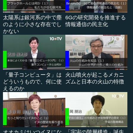
ポイントを赤字で示しました。水中ドローンのカメラで
太陽系は銀河系の中で塵
6Gの研究開発を推進する
撮影した海中の映像を、陸上の5G基地局に向けて無線伝送
のように小さな存在でし
情報通信の民主化
をしつつ、並行し...
かない
「量子コンピュータ」は
火山噴火が起こるメカニ
どういうもので、何に使
ズムと日本の火山の特徴
えるのか
オオカミはいつイヌにな
「宇宙の階層構造」誕生