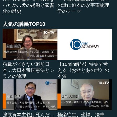
ったか…犬の起源と家畜
の謎に迫るのが宇宙物理
化の歴史
学のテーマ
人気の講義TOP10
独裁ができない戦前日
【10min解説】特集で考
本…大日本帝国憲法とシ
える《お盆とあの世》の
ラスの論理
本質
強欲資本主義は死んだ…
極楽往生、坐禅、法華