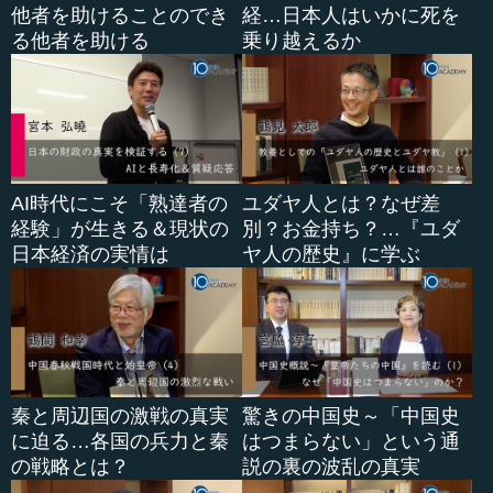
他者を助けることのでき
経…日本人はいかに死を
る他者を助ける
乗り越えるか
AI時代にこそ「熟達者の
ユダヤ人とは？なぜ差
経験」が生きる＆現状の
別？お金持ち？…『ユダ
日本経済の実情は
ヤ人の歴史』に学ぶ
秦と周辺国の激戦の真実
驚きの中国史～「中国史
に迫る…各国の兵力と秦
はつまらない」という通
の戦略とは？
説の裏の波乱の真実