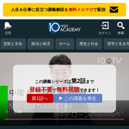
人生＆仕事に役立つ講義解説を
無料メルマガ
で配信
注目
ログイン
検索
芸術と文化
政治と経済
ホーム
歴史と社会
哲学と生き
第2話
この講義シリーズは
まで
登録不要
無料視聴
で
できます！
第1話へ
▶ この講義を再生